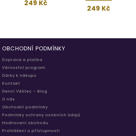
249 Kč
249 Kč
OBCHODNÍ PODMÍNKY
Doprava a platba
Věrnostní program
Dárky k nákupu
Kontakt
Denní Věštec – Blog
O nás
Obchodní podmínky
Podmínky ochrany osobních údajů
Hodnocení obchodu
Prohlášení o přístupnosti