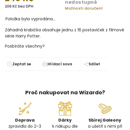
nedostupné
206 Kč bez DPH
Možnosti doručení
Položka byla vyprodána…
Záhadná krabička obsahuje jednu z 16 postaviček z filmové
série Harry Potter.
Posbíráte všechny?
Zeptat se
Sdílet
Proč nakupovat na Wizardo?
Doprava
Dárky
Sbírej Galeony
zpravidla do 2–3
k nákupu dle
a ušetři s nimi při