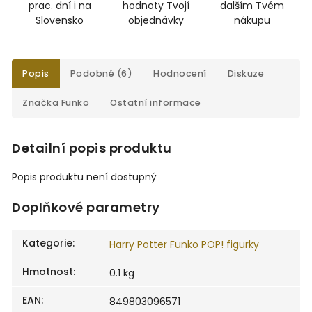
prac. dní i na
hodnoty Tvojí
dalším Tvém
Slovensko
objednávky
nákupu
Popis
Podobné (6)
Hodnocení
Diskuze
Značka
Funko
Ostatní informace
Detailní popis produktu
Popis produktu není dostupný
Doplňkové parametry
Kategorie
:
Harry Potter Funko POP! figurky
Hmotnost
:
0.1 kg
EAN
:
849803096571