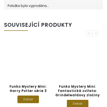
Položka byla vyprodána…
SOUVISEJÍCÍ PRODUKTY
Previous
Next
Funko Mystery Mini:
Funko Mystery Mini:
Harry Potter série 3
Fantastická zvířata:
G
Grindelwaldovy zločiny
Detail
Detail