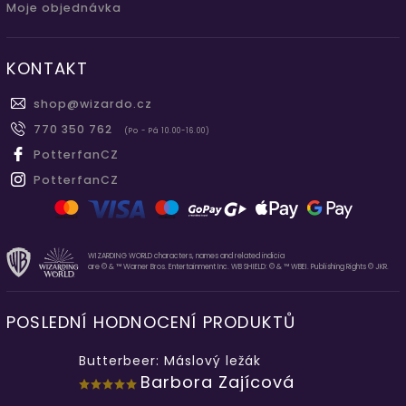
Moje objednávka
KONTAKT
shop
@
wizardo.cz
770 350 762
(Po - Pá 10.00-16.00)
PotterfanCZ
PotterfanCZ
WIZARDING WORLD characters, names and related indicia
are © & ™ Warner Bros. Entertainment Inc. WB SHIELD: © & ™ WBEI. Publishing Rights © JKR.
POSLEDNÍ HODNOCENÍ PRODUKTŮ
Butterbeer: Máslový ležák
Barbora Zajícová