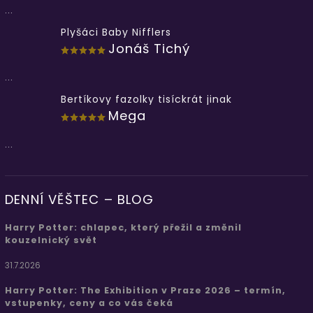
...
Plyšáci Baby Nifflers
Jonáš Tichý
...
Bertíkovy fazolky tisíckrát jinak
Mega
...
DENNÍ VĚŠTEC – BLOG
Harry Potter: chlapec, který přežil a změnil
kouzelnický svět
31.7.2026
Harry Potter: The Exhibition v Praze 2026 – termín,
vstupenky, ceny a co vás čeká