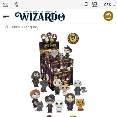
CZK
Vyhledávání
Hledat
›
Funko POP! figurky