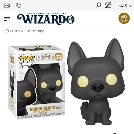
CZK
Vyhledávání
Hledat
›
Funko POP! figurky