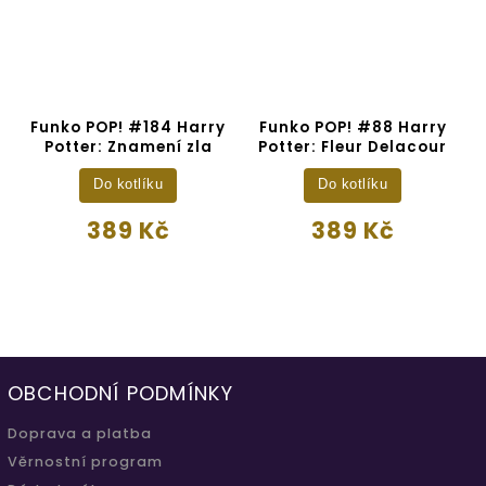
Funko POP! #184 Harry
Funko POP! #88 Harry
Potter: Znamení zla
Potter: Fleur Delacour
Do kotlíku
Do kotlíku
389 Kč
389 Kč
OBCHODNÍ PODMÍNKY
Doprava a platba
Věrnostní program