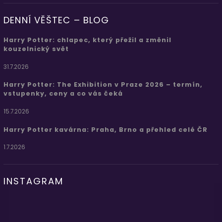
DENNÍ VĚŠTEC – BLOG
Harry Potter: chlapec, který přežil a změnil
kouzelnický svět
31.7.2026
Harry Potter: The Exhibition v Praze 2026 – termín,
vstupenky, ceny a co vás čeká
15.7.2026
Harry Potter kavárna: Praha, Brno a přehled celé ČR
1.7.2026
INSTAGRAM