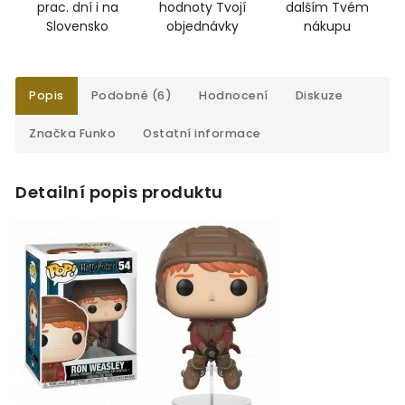
prac. dní i na
hodnoty Tvojí
dalším Tvém
Slovensko
objednávky
nákupu
Popis
Podobné (6)
Hodnocení
Diskuze
Značka
Funko
Ostatní informace
Detailní popis produktu