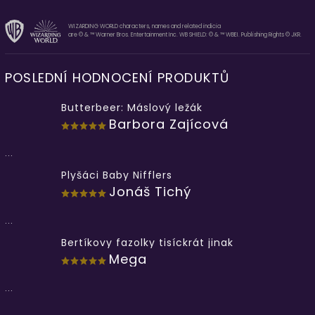
WIZARDING WORLD characters, names and related indicia
are © & ™ Warner Bros. Entertainment Inc. WB SHIELD: © & ™ WBEI. Publishing Rights © JKR.
POSLEDNÍ HODNOCENÍ PRODUKTŮ
Butterbeer: Máslový ležák
Barbora Zajícová
...
Plyšáci Baby Nifflers
Jonáš Tichý
...
Bertíkovy fazolky tisíckrát jinak
Mega
...