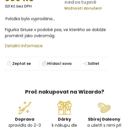
nedostupné
321 Kč bez DPH
Možnosti doručení
Položka byla vyprodána…
Figurka Siriuse v podobě psa, ve kterého se dokáže
proměnit jako zvěromág.
Detailní informace
Zeptat se
Sdílet
Proč nakupovat na Wizardo?
Doprava
Dárky
Sbírej Galeony
zpravidla do 2–3
k nákupu dle
a ušetři s nimi při