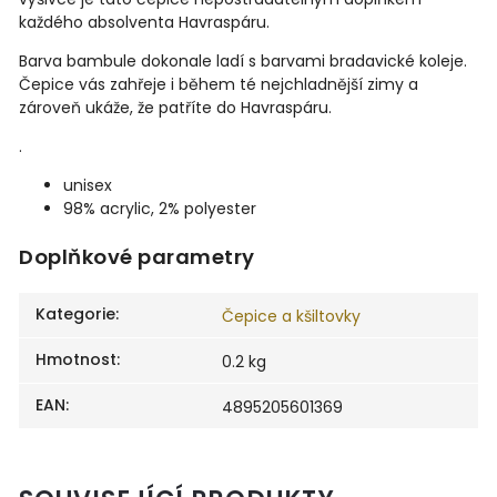
každého absolventa Havraspáru.
Barva bambule dokonale ladí s barvami bradavické koleje.
Čepice vás zahřeje i během té nejchladnější zimy a
zároveň ukáže, že patříte do Havraspáru.
.
unisex
98% acrylic, 2% polyester
Doplňkové parametry
Kategorie
:
Čepice a kšiltovky
Hmotnost
:
0.2 kg
EAN
:
4895205601369