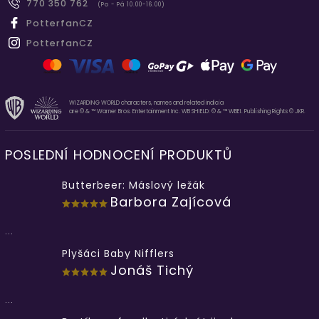
770 350 762
(Po - Pá 10.00-16.00)
PotterfanCZ
PotterfanCZ
WIZARDING WORLD characters, names and related indicia
are © & ™ Warner Bros. Entertainment Inc. WB SHIELD: © & ™ WBEI. Publishing Rights © JKR.
POSLEDNÍ HODNOCENÍ PRODUKTŮ
Butterbeer: Máslový ležák
Barbora Zajícová
...
Plyšáci Baby Nifflers
Jonáš Tichý
...