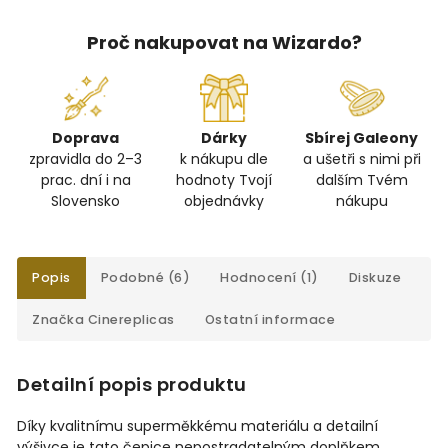
Proč nakupovat na Wizardo?
Doprava
Dárky
Sbírej Galeony
zpravidla do 2–3
k nákupu dle
a ušetři s nimi při
prac. dní i na
hodnoty Tvojí
dalším Tvém
Slovensko
objednávky
nákupu
Popis
Podobné (6)
Hodnocení (1)
Diskuze
Značka
Cinereplicas
Ostatní informace
Detailní popis produktu
Díky kvalitnímu superměkkému materiálu a detailní
výšivce je tato čepice nepostradatelným doplňkem