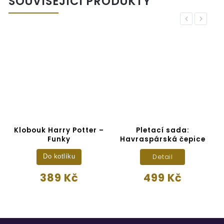
SOUVISEJÍCÍ PRODUKTY
Previous
Next
–
Klobouk Harry Potter –
Pletací sada:
K
Funky
Havraspárská čepice
Detail
Do kotlíku
389 Kč
499 Kč