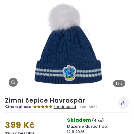
1 / 3
Zimní čepice Havraspár
Cinereplicas
1 hodnocení
Kód:
6982
Skladem
(4 ks)
399 Kč
Můžeme doručit do:
12.8.2026
330 Kč bez DPH