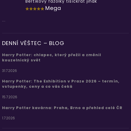
Bertíkovy fazolky tisíckrát jinak
Mega
...
DENNÍ VĚŠTEC – BLOG
Harry Potter: chlapec, který přežil a změnil
kouzelnický svět
31.7.2026
Harry Potter: The Exhibition v Praze 2026 – termín,
vstupenky, ceny a co vás čeká
15.7.2026
Harry Potter kavárna: Praha, Brno a přehled celé ČR
1.7.2026