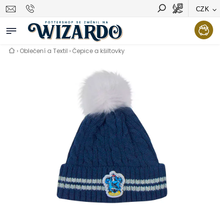
CZK
Vyhledávání
Hledat
›
Oblečení a Textil
›
Čepice a kšiltovky