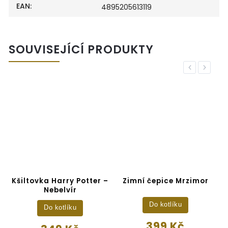
EAN
:
4895205613119
SOUVISEJÍCÍ PRODUKTY
Previous
Next
–
Kšiltovka Harry Potter –
Zimní čepice Mrzimor
Nebelvír
Do kotlíku
Do kotlíku
399 Kč