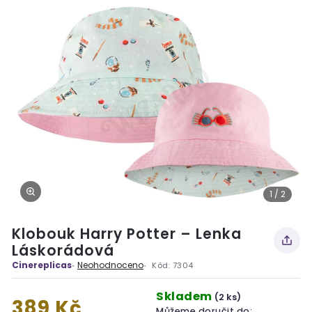
1 / 2
Klobouk Harry Potter – Lenka
Láskorádová
Cinereplicas
Neohodnoceno
Kód:
7304
Skladem
(2 ks)
389 Kč
Můžeme doručit do: