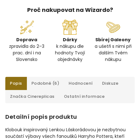
Proč nakupovat na Wizardo?
Doprava
Dárky
Sbírej Galeony
zpravidla do 2–3
k nákupu dle
a ušetři s nimi při
prac. dní i na
hodnoty Tvojí
dalším Tvém
Slovensko
objednávky
nákupu
Popis
Podobné (6)
Hodnocení
Diskuze
Značka
Cinereplicas
Ostatní informace
Detailní popis produktu
Klobouk inspirovaný Lenkou Láskorádovou je nezbytnou
součástí výbavy všech fanoušků Harryho Pottera, kteří