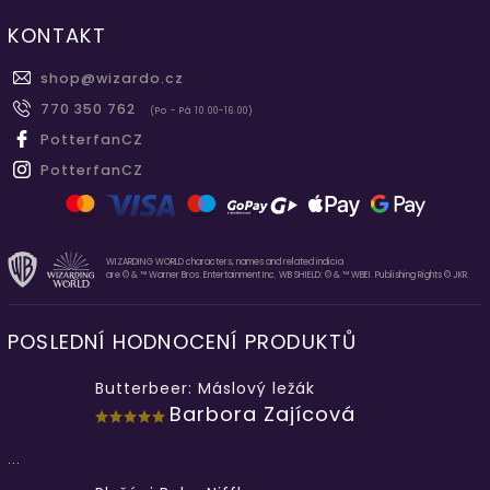
KONTAKT
shop
@
wizardo.cz
770 350 762
(Po - Pá 10.00-16.00)
PotterfanCZ
PotterfanCZ
WIZARDING WORLD characters, names and related indicia
are © & ™ Warner Bros. Entertainment Inc. WB SHIELD: © & ™ WBEI. Publishing Rights © JKR.
POSLEDNÍ HODNOCENÍ PRODUKTŮ
Butterbeer: Máslový ležák
Barbora Zajícová
...