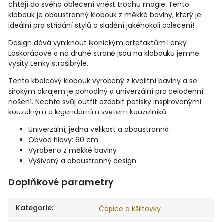
chtějí do svého oblečení vnést trochu magie. Tento
klobouk je oboustranný klobouk z měkké bavlny, který je
ideální pro střídání stylů a sladění jakéhokoli oblečení!
Design dává vyniknout ikonickým artefaktům Lenky
Láskorádové a na druhé straně jsou na klobouku jemně
vyšity Lenky strašibrýle.
Tento kbelcový klobouk vyrobený z kvalitní bavlny a se
širokým okrajem je pohodlný a univerzální pro celodenní
nošení. Nechte svůj outfit ozdobit potisky inspirovanými
kouzelným a legendárním světem kouzelníků.
Univerzální, jedna velikost a oboustranná
Obvod hlavy: 60 cm
Vyrobeno z měkké bavlny
Vyšívaný a oboustranný design
Doplňkové parametry
Kategorie
:
Čepice a kšiltovky