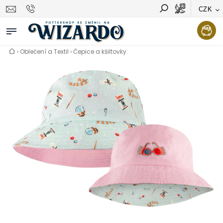
CZK
Vyhledávání
Hledat
›
Oblečení a Textil
›
Čepice a kšiltovky