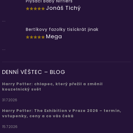
Plyšáci Baby Nifflers
Jonáš Tichý
...
Bertíkovy fazolky tisíckrát jinak
Mega
...
DENNÍ VĚŠTEC – BLOG
Harry Potter: chlapec, který přežil a změnil
kouzelnický svět
31.7.2026
Harry Potter: The Exhibition v Praze 2026 – termín,
vstupenky, ceny a co vás čeká
15.7.2026