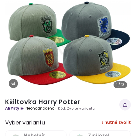
1 / 13
Kšiltovka Harry Potter
ABYstyle
Neohodnoceno
Kód:
Zvolte variantu
Vyber variantu
↓ nutné zvolit
Nebelvír
Zmijozel