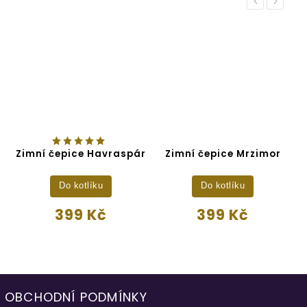
Previous
Next
Zimní čepice Havraspár
Zimní čepice Mrzimor
Do kotlíku
Do kotlíku
399 Kč
399 Kč
OBCHODNÍ PODMÍNKY