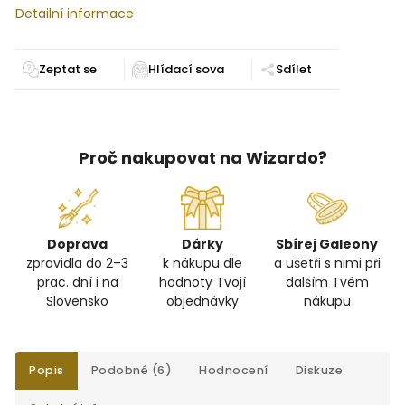
Detailní informace
Zeptat se
Sdílet
Proč nakupovat na Wizardo?
Doprava
Dárky
Sbírej Galeony
zpravidla do 2–3
k nákupu dle
a ušetři s nimi při
prac. dní i na
hodnoty Tvojí
dalším Tvém
Slovensko
objednávky
nákupu
Popis
Podobné (6)
Hodnocení
Diskuze