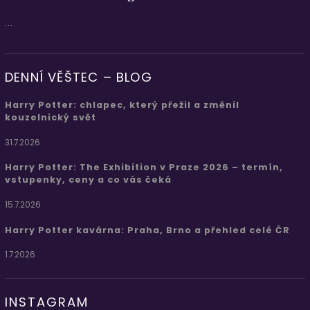
...
DENNÍ VĚŠTEC – BLOG
Harry Potter: chlapec, který přežil a změnil
kouzelnický svět
31.7.2026
Harry Potter: The Exhibition v Praze 2026 – termín,
vstupenky, ceny a co vás čeká
15.7.2026
Harry Potter kavárna: Praha, Brno a přehled celé ČR
1.7.2026
INSTAGRAM