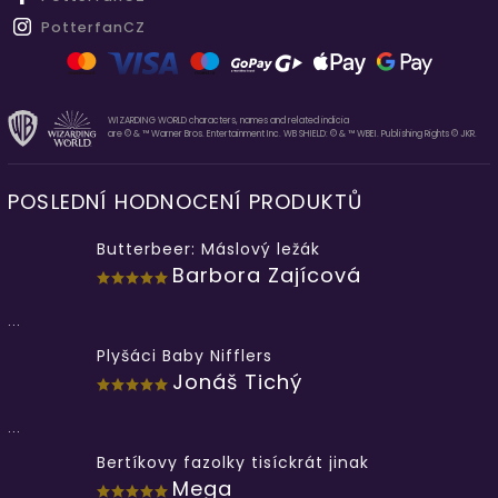
PotterfanCZ
WIZARDING WORLD characters, names and related indicia
are © & ™ Warner Bros. Entertainment Inc. WB SHIELD: © & ™ WBEI. Publishing Rights © JKR.
POSLEDNÍ HODNOCENÍ PRODUKTŮ
Butterbeer: Máslový ležák
Barbora Zajícová
...
Plyšáci Baby Nifflers
Jonáš Tichý
...
Bertíkovy fazolky tisíckrát jinak
Mega