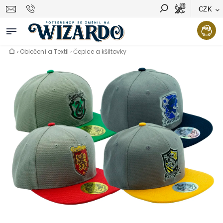
CZK
Vyhledávání
Hledat
›
Oblečení a Textil
›
Čepice a kšiltovky