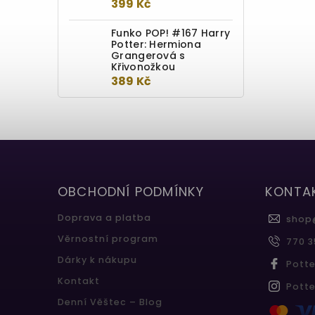
399 Kč
Funko POP! #167 Harry
Potter: Hermiona
Grangerová s
Křivonožkou
389 Kč
OBCHODNÍ PODMÍNKY
KONTA
Doprava a platba
shop
Věrnostní program
770 3
Dárky k nákupu
Pott
Kontakt
Pott
Denní Věštec – Blog