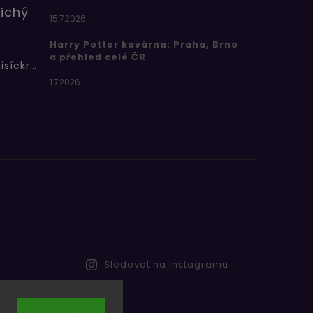
ichý
15.7.2026
Harry Potter kavárna: Praha, Brno
a přehled celé ČR
Bertíkovy fazolky tisíckrát jinak
1.7.2026
Sledovat na Instagramu