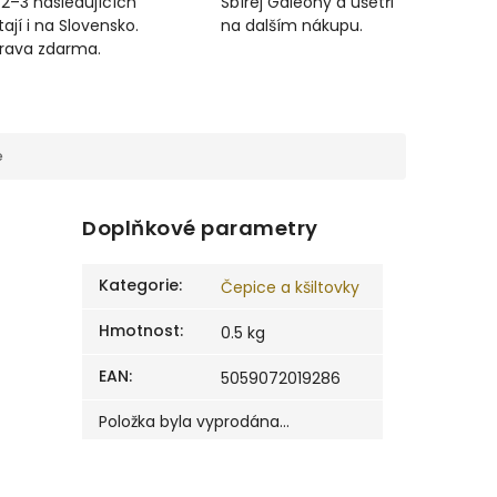
 2–3 následujících
Sbírej Galeony a ušetři
ají i na Slovensko.
na dalším nákupu.
prava zdarma.
e
Doplňkové parametry
Kategorie
:
Čepice a kšiltovky
Hmotnost
:
0.5 kg
EAN
:
5059072019286
Položka byla vyprodána…