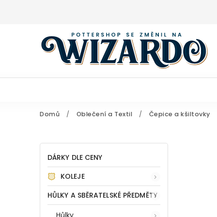
Domů
/
Oblečení a Textil
/
Čepice a kšiltovky
DÁRKY DLE CENY
KOLEJE
HŮLKY A SBĚRATELSKÉ PŘEDMĚTY
Hůlky