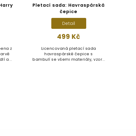
Harry
Pletací sada: Havraspárská
Kl
čepice
Detail
499 Kč
bena z
Licencovaná pletací sada
Klo
barvě
havraspárské čepice s
Pott
lí a...
bambulí se všemi materiály, vzory
pro
a pokyny,...