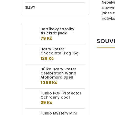
Nebelví
SLEVY
slavný
jak se 
nášivko
Bertíkovy fazolky
tisíckrát jinak
79 Kč
SOUV
Harry Potter
Chocolate Frog 15g
129 Kč
Hůlka Harry Potter
Celebration Wand
Alohomora Spell
1 389 Kč
Funko POP! Protector
Ochranný obal
39 Kč
Funko Mystery Mini: