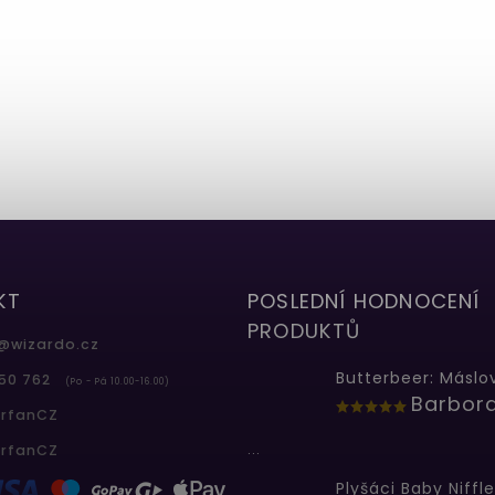
KT
POSLEDNÍ HODNOCENÍ
PRODUKTŮ
@
wizardo.cz
50 762
(Po - Pá 10.00-16.00)
erfanCZ
...
erfanCZ
Plyšáci Baby Niffle