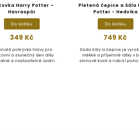
ltovka Harry Potter –
Pletená čepice a šála 
Havraspár
Potter - Hedvika
Do kotlíku
Do kotlíku
349 Kč
749 Kč
nalá pokrývka hlavy pro
Sada šály a čepice je vyro
tovní a slunečný den díky
měkké a příjemné látky v 
dlné a nastavitelné zadní
slonové kosti a nabízí pohod
přezce a...