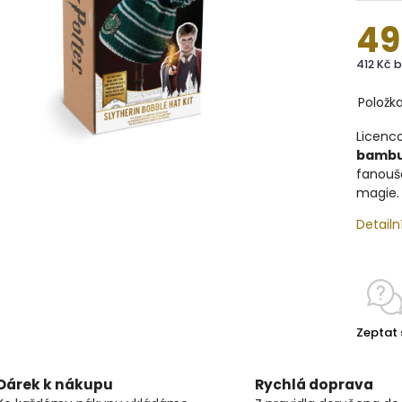
49
412 Kč 
Položk
Licenc
bambu
fanouše
magie.
Detailn
Zeptat 
Dárek k nákupu
Rychlá doprava