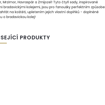
r, Mrzimor, Havraspár a Zmijozel! Tyto čtyři sady, inspirované
mi bradavickými kolejemi, jsou pro fanoušky perfektním způsob
zahřát na koštěti, upletením jejich vlastní doplňků - doplněné
u o bradavickou kolej!
ISEJÍCÍ PRODUKTY