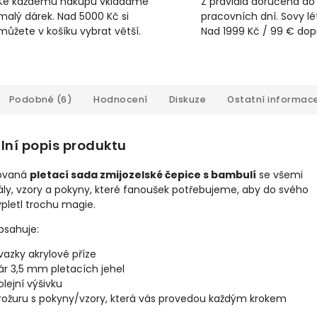
Ke každému nákupu vkládáme
Z pravidla doručena do
malý dárek. Nad 5000 Kč si
pracovních dní. Sovy lét
můžete v košíku vybrat větší.
Nad 1999 Kč / 99 € do
Podobné (6)
Hodnocení
Diskuze
Ostatní informac
lní popis produktu
ovaná
pletací sada zmijozelské čepice s bambulí
se všemi
ly, vzory a pokyny, které fanoušek potřebujeme, aby do svého
vpletl trochu magie.
bsahuje:
vazky akrylové příze
ár 3,5 mm pletacích jehel
olejní výšivku
rožuru s pokyny/vzory, která vás provedou každým krokem