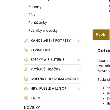
Župany
Šály
Peněženky
Ručníky a osušky
Popis
KANCELÁŘSKÉ POTŘEBY
Detai
KOSMETIKA
ŠPERKY A BIŽUTERIE
Licenc
materiá
PLYŠOVÉ HRAČKY
života 
DOPLŇKY DO DOMÁCNOSTI
Sada o
S
HRY, PUZZLE A LEGO®
P
KNIHY
K
B
NOVINKY