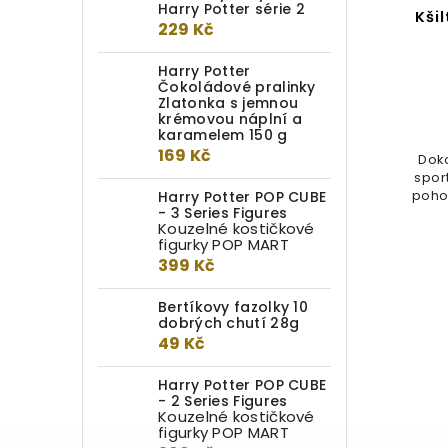
Harry Potter série 2
Zimní čepice Zmijozel
Kši
229 Kč
Do kotlíku
Harry Potter
Čokoládové pralinky
Zlatonka s jemnou
399 Kč
krémovou náplní a
karamelem 150 g
Díky kvalitnímu superměkkému
169 Kč
Doko
materiálu a detailní výšivce je tato
spor
čepice nepostradatelným...
Harry Potter POP CUBE
poho
- 3 Series Figures
Kouzelné kostičkové
figurky POP MART
399 Kč
Bertíkovy fazolky 10
dobrých chutí 28g
49 Kč
Harry Potter POP CUBE
- 2 Series Figures
Kouzelné kostičkové
figurky POP MART