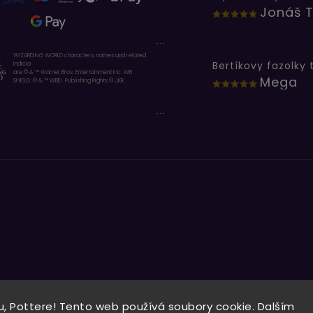
Jonáš T
...
WIZARDING WORLD characters, names and related
indicia
are © & ™ Warner Bros. Entertainment Inc. WB
Mega
SHIELD: © & ™ WBEI. Publishing Rights © JKR.
...
, Pottere! Tento web používá soubory cookie. Dalším