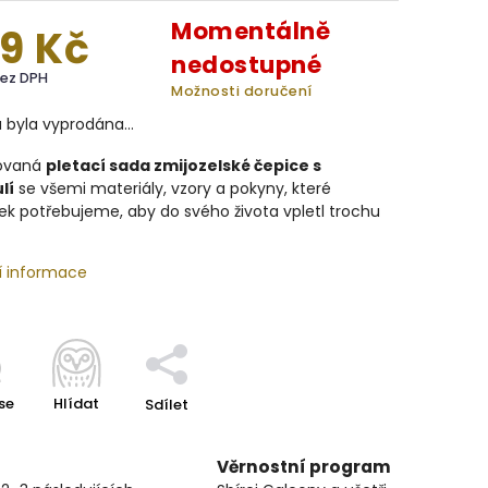
Momentálně
9 Kč
nedostupné
bez DPH
Možnosti doručení
a byla vyprodána…
ovaná
pletací sada zmijozelské čepice s
lí
se všemi materiály, vzory a pokyny, které
k potřebujeme, aby do svého života vpletl trochu
í informace
se
Hlídat
Sdílet
Věrnostní program