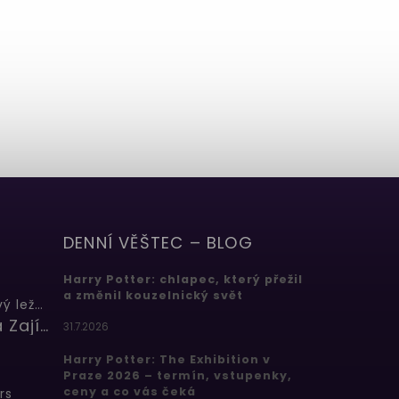
DENNÍ VĚŠTEC – BLOG
Harry Potter: chlapec, který přežil
a změnil kouzelnický svět
Butterbeer: Máslový ležák
Barbora Zajícová
31.7.2026
Harry Potter: The Exhibition v
Praze 2026 – termín, vstupenky,
ceny a co vás čeká
rs