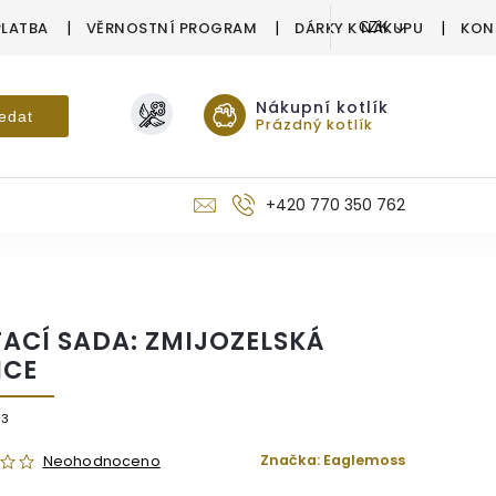
PLATBA
VĚRNOSTNÍ PROGRAM
DÁRKY K NÁKUPU
KON
CZK
Nákupní kotlík
edat
Prázdný kotlík
+420 770 350 762
TACÍ SADA: ZMIJOZELSKÁ
ICE
33
Značka:
Eaglemoss
Neohodnoceno