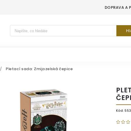
DOPRAVA A 
Vyhledávání
Hl
/
Pletací sada: Zmijozelská čepice
PLE
ČEP
Kód:
55