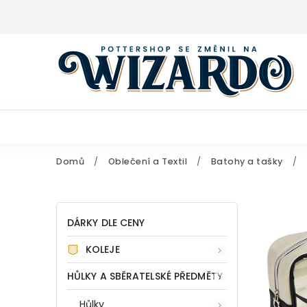
Domů
/
Oblečení a Textil
/
Batohy a tašky
/
DÁRKY DLE CENY
KOLEJE
HŮLKY A SBĚRATELSKÉ PŘEDMĚTY
Hůlky