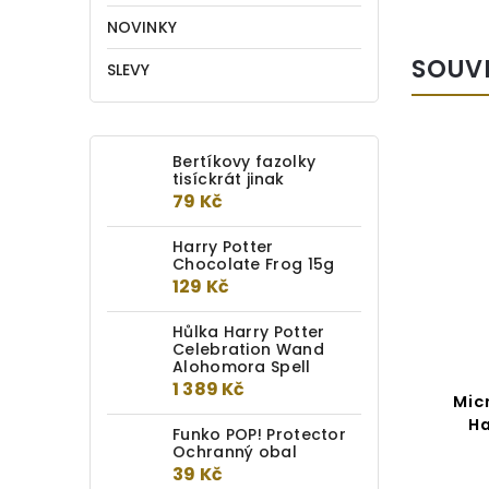
NOVINKY
SOUV
SLEVY
Bertíkovy fazolky
EXKLUZIVNĚ
tisíckrát jinak
79 Kč
Harry Potter
Chocolate Frog 15g
129 Kč
Hůlka Harry Potter
Celebration Wand
Alohomora Spell
1 389 Kč
Hůlka Harry Potter:
Mic
Havraspár maskot
Ha
Funko POP! Protector
Ochranný obal
Do kotlíku
39 Kč