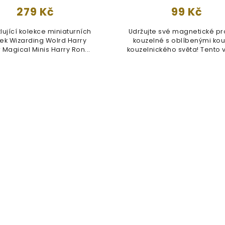
279 Kč
99 Kč
lující kolekce miniaturních
Udržujte své magnetické pr
rek Wizarding Wolrd Harry
kouzelné s oblíbenými kou
r Magical Minis Harry Ron...
kouzelnického světa! Tento v