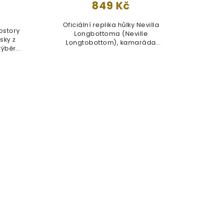
849 Kč
Oficiální replika hůlky Nevilla
ostory
Nech
Longbottoma (Neville
sky z
všec
Longtobottom), kamaráda
ýběr...
N
Harryho Pottera....