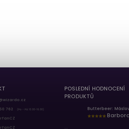
KT
POSLEDNÍ HODNOCENÍ
PRODUKTŮ
@
wizardo.cz
50 762
(Po - Pá 10.00-16.00)
erfanCZ
...
erfanCZ