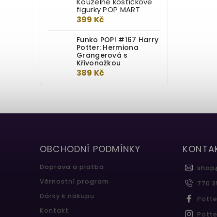
Kouzelné kostičkové
figurky POP MART
399 Kč
Funko POP! #167 Harry
Potter: Hermiona
Grangerová s
Křivonožkou
389 Kč
OBCHODNÍ PODMÍNKY
KONTA
Doprava a platba
shop
Věrnostní program
770 3
Dárky k nákupu
Pott
Kontakt
Pott