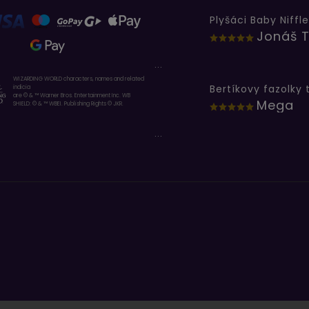
Plyšáci Baby Niffle
Jonáš T
...
WIZARDING WORLD characters, names and related
indicia
are © & ™ Warner Bros. Entertainment Inc. WB
Mega
SHIELD: © & ™ WBEI. Publishing Rights © JKR.
...