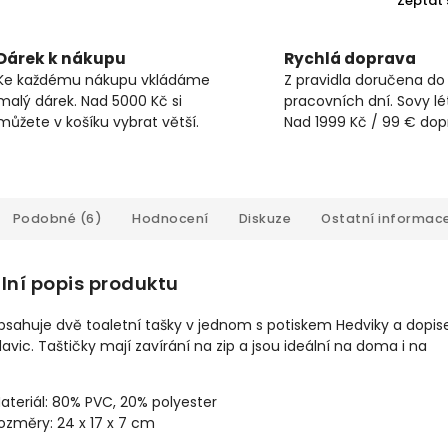
Zeptat 
Dárek k nákupu
Rychlá doprava
Ke každému nákupu vkládáme
Z pravidla doručena do
malý dárek. Nad 5000 Kč si
pracovních dní. Sovy lét
můžete v košíku vybrat větší.
Nad 1999 Kč / 99 € do
Podobné (6)
Hodnocení
Diskuze
Ostatní informac
lní popis produktu
bsahuje dvě toaletní tašky v jednom s potiskem Hedviky a dopi
avic. Taštičky mají zavírání na zip a jsou ideální na doma i na
ateriál: 80% PVC, 20% polyester
ozměry: 24 x 17 x 7 cm