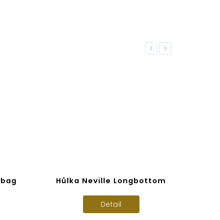
Previous
Next
 bag
Hůlka Neville Longbottom
Ha
Detail