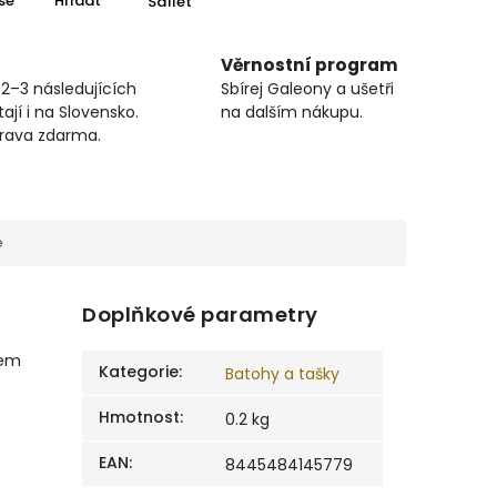
se
Hlídat
Sdílet
Věrnostní program
 2–3 následujících
Sbírej Galeony a ušetři
ají i na Slovensko.
na dalším nákupu.
prava zdarma.
e
Doplňkové parametry
sem
Kategorie
:
Batohy a tašky
Hmotnost
:
0.2 kg
EAN
:
8445484145779