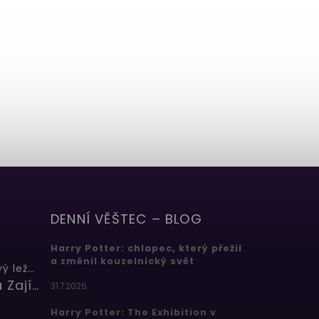
DENNÍ VĚŠTEC – BLOG
Harry Potter: chlapec, který přežil
a změnil kouzelnický svět
Butterbeer: Máslový ležák
Barbora Zajícová
31.7.2026
Harry Potter: The Exhibition v