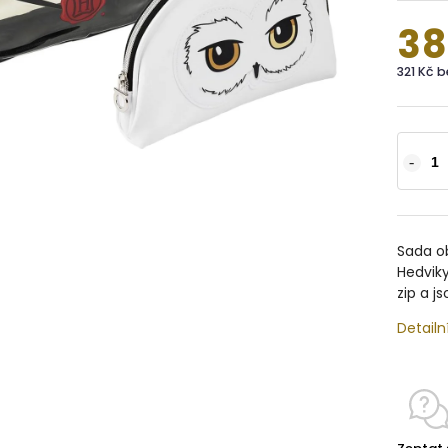
38
321 Kč 
Sada o
Hedviky
zip a j
Detailn