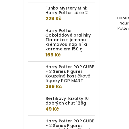
1 699 Kč
Funko Mystery Mini:
Harry Potter série 2
229 Kč
Hůlka inspirována koleji Roweny z
Okouz
Havraspáru, hůlka Ravenclaw
figu
Mascot Wand připomíná
Potte
Harry Potter
podobu...
Čokoládové pralinky
Zlatonka s jemnou
krémovou náplní a
karamelem 150 g
169 Kč
Harry Potter POP CUBE
- 3 Series Figures
Kouzelné kostičkové
figurky POP MART
399 Kč
Bertíkovy fazolky 10
dobrých chutí 28g
49 Kč
Harry Potter POP CUBE
- 2 Series Figures