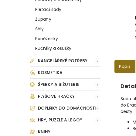
Pletací sady
Župany
Šály
Peněženky
Ručníky a osušky
KANCELÁŘSKÉ POTŘEBY
Popis
KOSMETIKA
ŠPERKY A BIŽUTERIE
Detai
PLYŠOVÉ HRAČKY
Sada o
do Brad
DOPLŇKY DO DOMÁCNOSTI
cesty.
HRY, PUZZLE A LEGO®
M
R
KNIHY