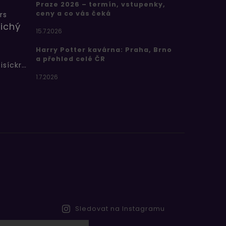
Praze 2026 – termín, vstupenky,
ceny a co vás čeká
rs
ichý
15.7.2026
Harry Potter kavárna: Praha, Brno
a přehled celé ČR
Bertíkovy fazolky tisíckrát jinak
1.7.2026
Sledovat na Instagramu