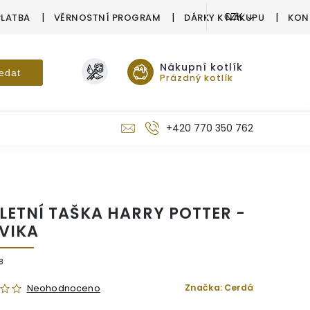
PLATBA
VĚRNOSTNÍ PROGRAM
DÁRKY K NÁKUPU
KON
CZK
Nákupní kotlík
edat
Prázdný kotlík
+420 770 350 762
LETNÍ TAŠKA HARRY POTTER -
VIKA
8
Značka:
Cerdá
Neohodnoceno