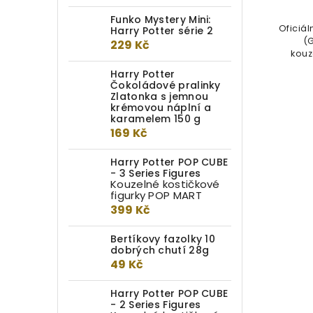
899 Kč
Funko Mystery Mini:
Autentická filmová replika hůlky
Oficiál
Harry Potter série 2
Henrietty Fisherové. Ručně
(
229 Kč
malovaná, detailní replika hůlky
kouz
měří...
Harry Potter
Čokoládové pralinky
Zlatonka s jemnou
krémovou náplní a
karamelem 150 g
169 Kč
Harry Potter POP CUBE
- 3 Series Figures
Kouzelné kostičkové
figurky POP MART
399 Kč
Bertíkovy fazolky 10
dobrých chutí 28g
49 Kč
Harry Potter POP CUBE
- 2 Series Figures