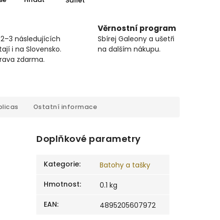
Sdílet
Věrnostní program
 2–3 následujících
Sbírej Galeony a ušetři
ají i na Slovensko.
na dalším nákupu.
prava zdarma.
licas
Ostatní informace
Doplňkové parametry
Kategorie
:
Batohy a tašky
Hmotnost
:
0.1 kg
EAN
:
4895205607972