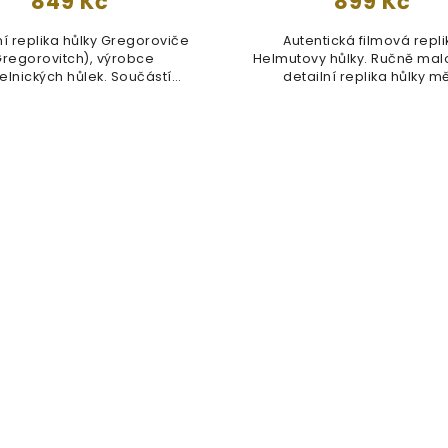
849 Kč
899 Kč
ní replika hůlky Gregoroviče
Autentická filmová repli
Gregorovitch), výrobce
Helmutovy hůlky. Ručně mal
elnických hůlek. Součástí
detailní replika hůlky mě
hůlky...
přibližně...