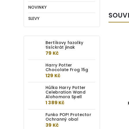
NOVINKY
SOUV
SLEVY
Bertíkovy fazolky
tisíckrát jinak
79 Kč
Harry Potter
Chocolate Frog 15g
129 Kč
Hůlka Harry Potter
Celebration Wand
Alohomora Spell
1 389 Kč
Hůlka Henrietta Fischer
Funko POP! Protector
Do kotlíku
Ochranný obal
39 Kč