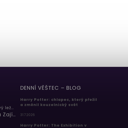
DENNÍ VĚŠTEC – BLOG
Harry Potter: chlapec, který přežil
a změnil kouzelnický svět
Butterbeer: Máslový ležák
Barbora Zajícová
31.7.2026
Harry Potter: The Exhibition v