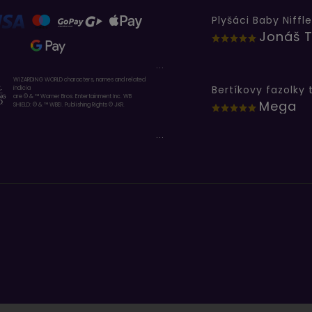
Plyšáci Baby Niffle
Jonáš T
...
WIZARDING WORLD characters, names and related
indicia
are © & ™ Warner Bros. Entertainment Inc. WB
Mega
SHIELD: © & ™ WBEI. Publishing Rights © JKR.
...