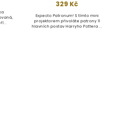
329 Kč
ka
Expecto Patronum! S tímto mini
Ofici
ovaná,
projektorem přivoláte patrony 11
Mal
ří
hlavních postav Harryho Pottera....
dárk