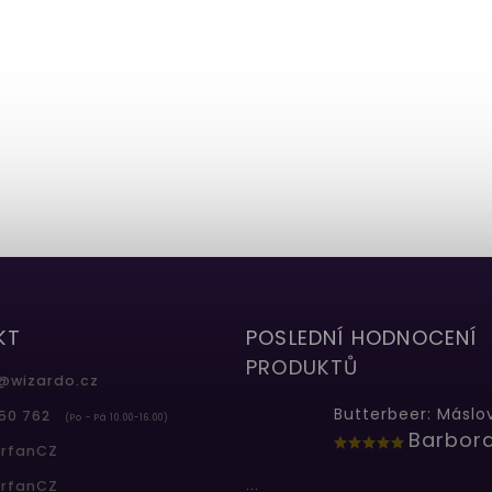
KT
POSLEDNÍ HODNOCENÍ
PRODUKTŮ
@
wizardo.cz
50 762
(Po - Pá 10.00-16.00)
erfanCZ
...
erfanCZ