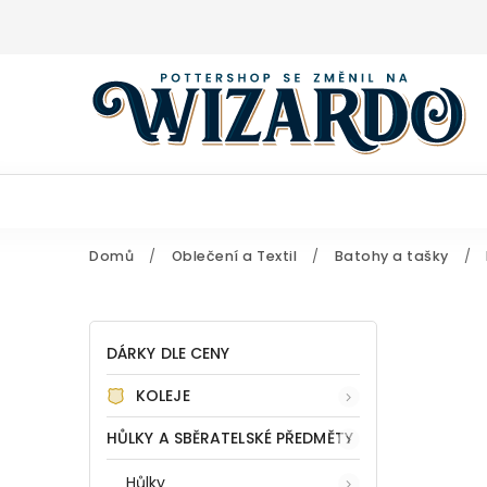
Domů
/
Oblečení a Textil
/
Batohy a tašky
/
DÁRKY DLE CENY
KOLEJE
HŮLKY A SBĚRATELSKÉ PŘEDMĚTY
Hůlky