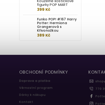
Kouzelné kostičkové
figurky POP MART
399 Kč
Funko POP! #167 Harry
Potter: Hermiona
Grangerová s
Křivonožkou
389 Kč
OBCHODNÍ PODMÍNKY
KONTA
Doprava a platba
shop
Věrnostní program
770 3
Dárky k nákupu
Pott
Kontakt
Pott