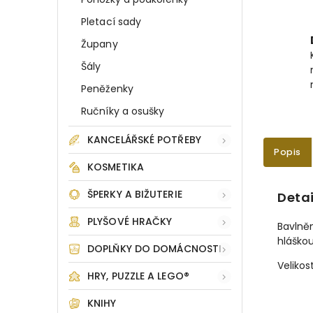
Pletací sady
Župany
Šály
Peněženky
Ručníky a osušky
KANCELÁŘSKÉ POTŘEBY
Popis
KOSMETIKA
ŠPERKY A BIŽUTERIE
Detai
PLYŠOVÉ HRAČKY
Bavlně
hláško
DOPLŇKY DO DOMÁCNOSTI
Velikos
HRY, PUZZLE A LEGO®
KNIHY