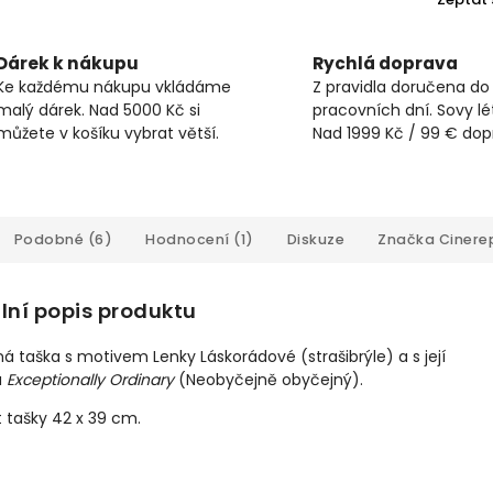
Dárek k nákupu
Rychlá doprava
Ke každému nákupu vkládáme
Z pravidla doručena do
malý dárek. Nad 5000 Kč si
pracovních dní. Sovy lét
můžete v košíku vybrat větší.
Nad 1999 Kč / 99 € do
Podobné (6)
Hodnocení (1)
Diskuze
Značka
Cinerep
lní popis produktu
ná taška
s motivem Lenky Láskorádové (strašibrýle) a s její
u
Exceptionally Ordinary
(Neobyčejně obyčejný).
t tašky 42 x 39 cm.