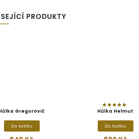
ISEJÍCÍ PRODUKTY
Hůlka Gregorovič
Hůlka Helmut
Do kotlíku
Do kotlíku