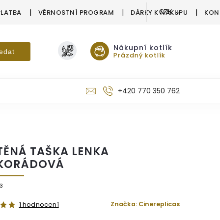
PLATBA
VĚRNOSTNÍ PROGRAM
DÁRKY K NÁKUPU
KON
CZK
Nákupní kotlík
edat
Prázdný kotlík
+420 770 350 762
TĚNÁ TAŠKA LENKA
KORÁDOVÁ
3
Značka:
Cinereplicas
1 hodnocení