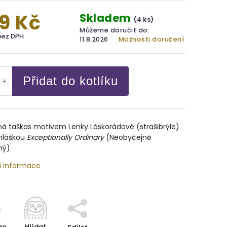
9 Kč
Skladem
(4 ks)
Můžeme doručit do:
bez DPH
11.8.2026
Možnosti doručení
Přidat do kotlíku
ná taška
s motivem Lenky Láskorádové (strašibrýle)
í hláškou
Exceptionally Ordinary
(Neobyčejně
ný).
í informace
se
Hlídat