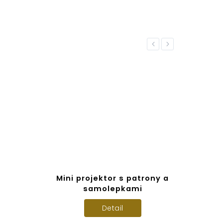
Previous
Next
Mini projektor s patrony a
samolepkami
Detail