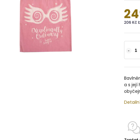
24
206 Kč 
Bavlně
a s jej
obyčej
Detailn
Zeptat 