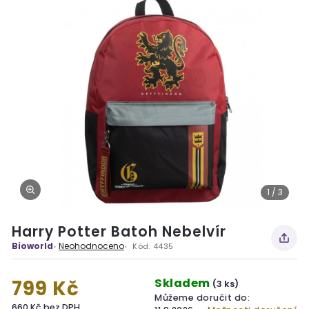
1 / 3
Harry Potter Batoh Nebelvír
Bioworld
Neohodnoceno
Kód:
4435
Skladem
799 Kč
(3 ks)
Můžeme doručit do:
660 Kč bez DPH