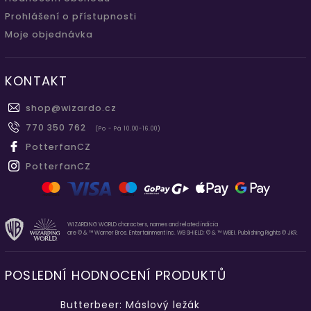
Prohlášení o přístupnosti
Moje objednávka
KONTAKT
shop
@
wizardo.cz
770 350 762
(Po - Pá 10.00-16.00)
PotterfanCZ
PotterfanCZ
WIZARDING WORLD characters, names and related indicia
are © & ™ Warner Bros. Entertainment Inc. WB SHIELD: © & ™ WBEI. Publishing Rights © JKR.
POSLEDNÍ HODNOCENÍ PRODUKTŮ
Butterbeer: Máslový ležák