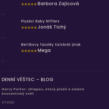
Barbora Zajícová
...
Plyšáci Baby Nifflers
Jonáš Tichý
...
Bertíkovy fazolky tisíckrát jinak
Mega
...
DENNÍ VĚŠTEC – BLOG
Harry Potter: chlapec, který přežil a změnil
kouzelnický svět
31.7.2026