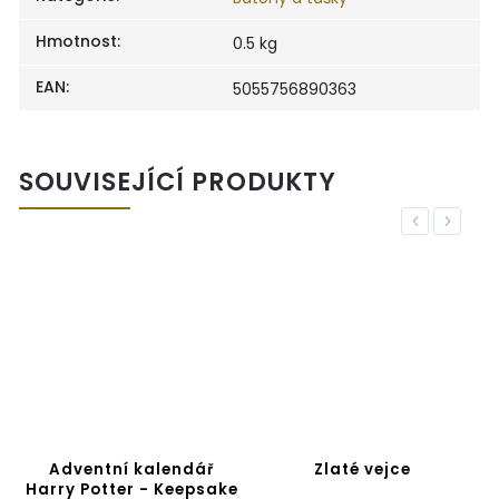
Hmotnost
:
0.5 kg
EAN
:
5055756890363
SOUVISEJÍCÍ PRODUKTY
Previous
Next
Adventní kalendář
Zlaté vejce
Harry Potter - Keepsake