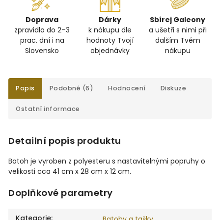
Doprava
Dárky
Sbírej Galeony
zpravidla do 2–3
k nákupu dle
a ušetři s nimi při
prac. dní i na
hodnoty Tvojí
dalším Tvém
Slovensko
objednávky
nákupu
Popis
Podobné (6)
Hodnocení
Diskuze
Ostatní informace
Detailní popis produktu
Batoh je vyroben z polyesteru s nastavitelnými popruhy o
velikosti cca 41 cm x 28 cm x 12 cm.
Doplňkové parametry
Kategorie
:
Batohy a tašky