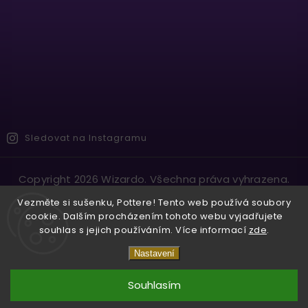
Sledovat na Instagramu
Copyright 2026
Wizardo
. Všechna práva vyhrazena.
Vytvořil
Shoptet
| Design
Shoptak.cz.
Vezměte si sušenku, Pottere! Tento web používá soubory
cookie. Dalším procházením tohoto webu vyjadřujete
souhlas s jejich používáním. Více informací
zde
.
Nastavení
Souhlasím