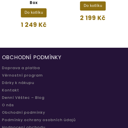
Box
Do kotlíku
Do kotlíku
2 199 Kč
1 249 Kč
OBCHODNÍ PODMÍNKY
Doprava a platba
Věrnostní program
Dárky k nákupu
Kontakt
Denní Věštec – Blog
O nás
Obchodní podmínky
Podmínky ochrany osobních údajů
Hodnocení obchodu