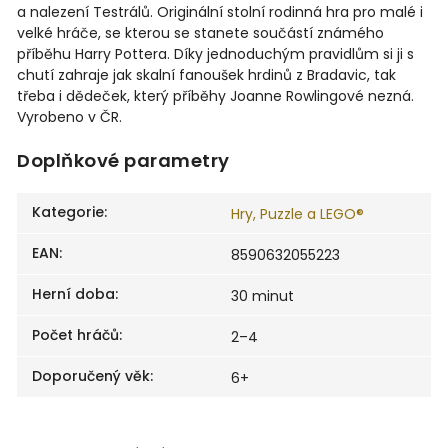
a nalezení Testrálů. Originální stolní rodinná hra pro malé i
velké hráče, se kterou se stanete součástí známého
příběhu Harry Pottera. Díky jednoduchým pravidlům si ji s
chutí zahraje jak skalní fanoušek hrdinů z Bradavic, tak
třeba i dědeček, který příběhy Joanne Rowlingové nezná.
Vyrobeno v ČR.
Doplňkové parametry
Kategorie
:
Hry, Puzzle a LEGO®
EAN
:
8590632055223
Herní doba
:
30 minut
Počet hráčů
:
2–4
Doporučený věk
:
6+