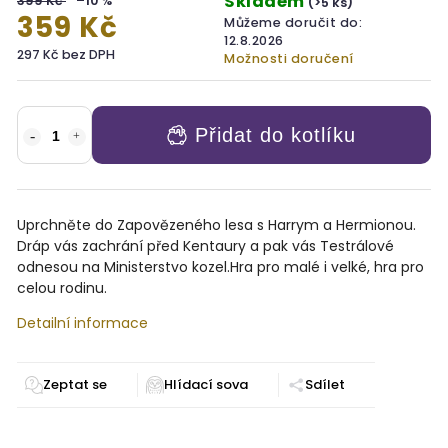
Skladem
399 Kč
–10 %
(>5 ks)
359 Kč
Můžeme doručit do:
12.8.2026
297 Kč bez DPH
Možnosti doručení
Přidat do kotlíku
Uprchněte do Zapovězeného lesa s Harrym a Hermionou.
Dráp vás zachrání před Kentaury a pak vás Testrálové
odnesou na Ministerstvo kozel.Hra pro malé i velké, hra pro
celou rodinu.
Detailní informace
Zeptat se
Sdílet