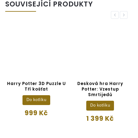
SOUVISEJÍCÍ PRODUKTY
Previous
Next
r
Harry Potter 3D Puzzle U
Desková hra Harry
Tří košťat
Potter: Vzestup
Smrtijedů
Do kotlíku
Do kotlíku
999 Kč
1 399 Kč