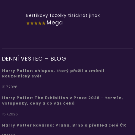
...
Bertíkovy fazolky tisíckrát jinak
Mega
...
DENNÍ VĚŠTEC – BLOG
Harry Potter: chlapec, který přežil a změnil
kouzelnický svět
31.7.2026
Harry Potter: The Exhibition v Praze 2026 – termín,
vstupenky, ceny a co vás čeká
15.7.2026
Harry Potter kavárna: Praha, Brno a přehled celé ČR