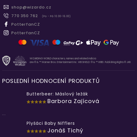
shop
@
wizardo.cz
770 350 762
(Po - Pá 10.00-16.00)
PotterfanCZ
PotterfanCZ
WIZARDING WORLD characters, names and related indicia
are © & ™ Warner Bros. Entertainment Inc. WB SHIELD: © & ™ WBEI. Publishing Rights © JKR.
POSLEDNÍ HODNOCENÍ PRODUKTŮ
Butterbeer: Máslový ležák
Barbora Zajícová
...
Plyšáci Baby Nifflers
Jonáš Tichý