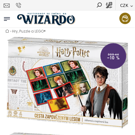
CZK
Vyhledávání
Hledat
›
Hry, Puzzle a LEGO®
399 Kč
–10 %