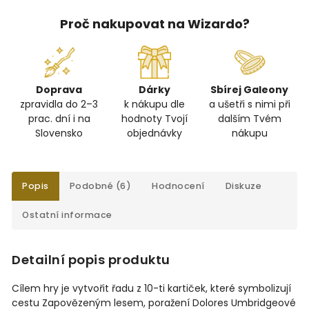
Proč nakupovat na Wizardo?
Doprava
Dárky
Sbírej Galeony
zpravidla do 2–3
k nákupu dle
a ušetři s nimi při
prac. dní i na
hodnoty Tvojí
dalším Tvém
Slovensko
objednávky
nákupu
Popis
Podobné (6)
Hodnocení
Diskuze
Ostatní informace
Detailní popis produktu
Cílem hry je vytvořit řadu z 10-ti kartiček, které symbolizují
cestu Zapovězeným lesem, poražení Dolores Umbridgeové