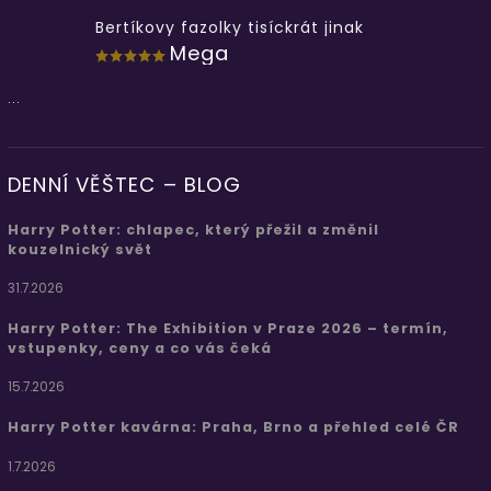
Bertíkovy fazolky tisíckrát jinak
Mega
...
DENNÍ VĚŠTEC – BLOG
Harry Potter: chlapec, který přežil a změnil
kouzelnický svět
31.7.2026
Harry Potter: The Exhibition v Praze 2026 – termín,
vstupenky, ceny a co vás čeká
15.7.2026
Harry Potter kavárna: Praha, Brno a přehled celé ČR
1.7.2026