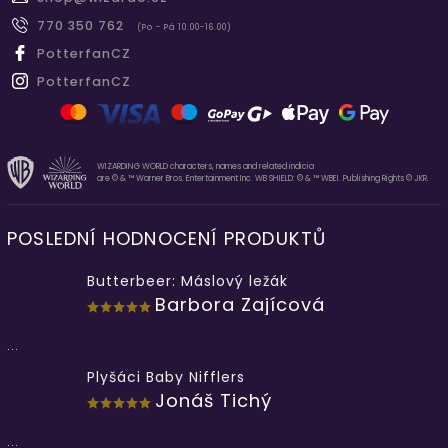
770 350 762
(Po - Pá 10.00-16.00)
PotterfanCZ
PotterfanCZ
WIZARDING WORLD characters, names and related indicia
are © & ™ Warner Bros. Entertainment Inc. WB SHIELD: © & ™ WBEI. Publishing Rights © JKR.
POSLEDNÍ HODNOCENÍ PRODUKTŮ
Butterbeer: Máslový ležák
Barbora Zajícová
...
Plyšáci Baby Nifflers
Jonáš Tichý
...