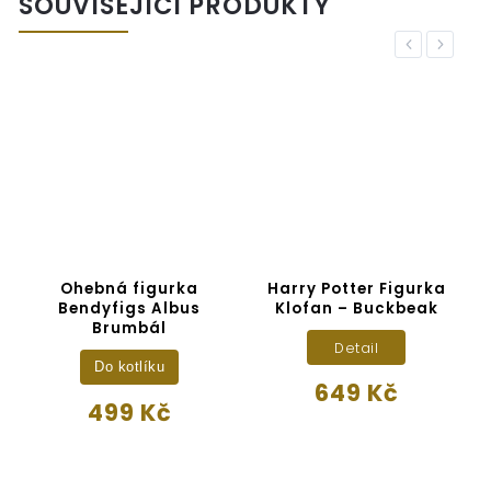
SOUVISEJÍCÍ PRODUKTY
Previous
Next
t
Ohebná figurka
Harry Potter Figurka
Bendyfigs Albus
Klofan – Buckbeak
Brumbál
Detail
Do kotlíku
649 Kč
499 Kč