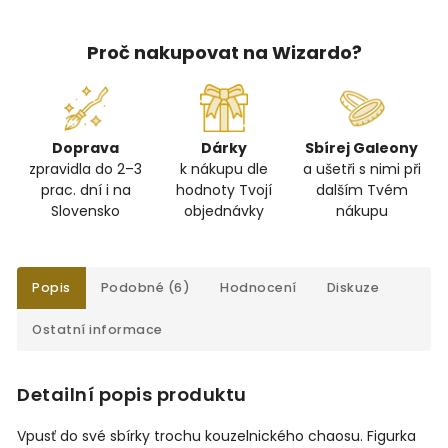
Proč nakupovat na Wizardo?
Doprava
Dárky
Sbírej Galeony
zpravidla do 2–3
k nákupu dle
a ušetři s nimi při
prac. dní i na
hodnoty Tvojí
dalším Tvém
Slovensko
objednávky
nákupu
Popis
Podobné (6)
Hodnocení
Diskuze
Ostatní informace
Detailní popis produktu
Vpusť do své sbírky trochu kouzelnického chaosu. Figurka