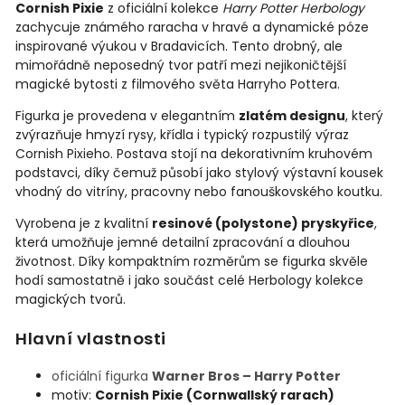
Cornish Pixie
z oficiální kolekce
Harry Potter Herbology
zachycuje známého raracha v hravé a dynamické póze
inspirované výukou v Bradavicích. Tento drobný, ale
mimořádně neposedný tvor patří mezi nejikoničtější
magické bytosti z filmového světa Harryho Pottera.
Figurka je provedena v elegantním
zlatém designu
, který
zvýrazňuje hmyzí rysy, křídla i typický rozpustilý výraz
Cornish Pixieho. Postava stojí na dekorativním kruhovém
podstavci, díky čemuž působí jako stylový výstavní kousek
vhodný do vitríny, pracovny nebo fanouškovského koutku.
Vyrobena je z kvalitní
resinové (polystone) pryskyřice
,
která umožňuje jemné detailní zpracování a dlouhou
životnost. Díky kompaktním rozměrům se figurka skvěle
hodí samostatně i jako součást celé Herbology kolekce
magických tvorů.
Hlavní vlastnosti
oficiální figurka
Warner Bros – Harry Potter
motiv:
Cornish Pixie (Cornwallský rarach)