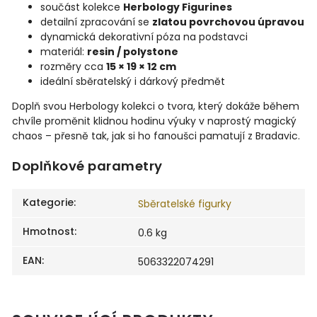
součást kolekce
Herbology Figurines
detailní zpracování se
zlatou povrchovou úpravou
dynamická dekorativní póza na podstavci
materiál:
resin / polystone
rozměry cca
15 × 19 × 12 cm
ideální sběratelský i dárkový předmět
Doplň svou Herbology kolekci o tvora, který dokáže během
chvíle proměnit klidnou hodinu výuky v naprostý magický
chaos – přesně tak, jak si ho fanoušci pamatují z Bradavic.
Doplňkové parametry
Kategorie
:
Sběratelské figurky
Hmotnost
:
0.6 kg
EAN
:
5063322074291