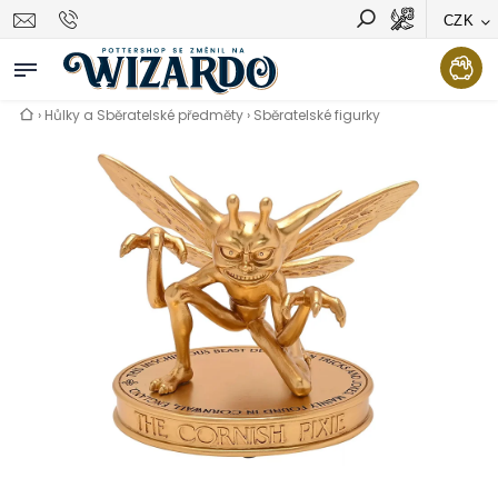
CZK
Vyhledávání
Hledat
›
Hůlky a Sběratelské předměty
›
Sběratelské figurky