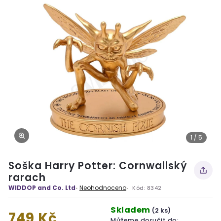
1 / 5
Soška Harry Potter: Cornwallský
rarach
WIDDOP and Co. Ltd
Neohodnoceno
Kód:
8342
Skladem
(2 ks)
749 Kč
Můžeme doručit do: