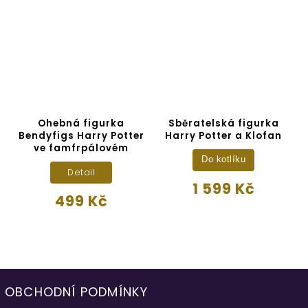
Ohebná figurka
Sběratelská figurka
Bendyfigs Harry Potter
Harry Potter a Klofan
ve famfrpálovém
Do kotlíku
Detail
1 599 Kč
499 Kč
OBCHODNÍ PODMÍNKY