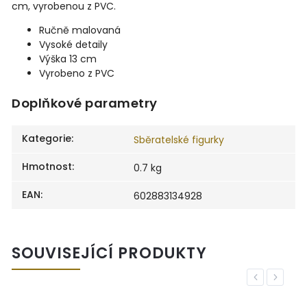
cm, vyrobenou z PVC.
Ručně malovaná
Vysoké detaily
Výška 13 cm
Vyrobeno z PVC
Doplňkové parametry
Kategorie
:
Sběratelské figurky
Hmotnost
:
0.7 kg
EAN
:
602883134928
SOUVISEJÍCÍ PRODUKTY
Previous
Next