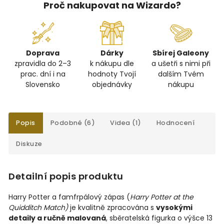
Proč nakupovat na Wizardo?
Doprava
Dárky
Sbírej Galeony
zpravidla do 2–3
k nákupu dle
a ušetři s nimi při
prac. dní i na
hodnoty Tvojí
dalším Tvém
Slovensko
objednávky
nákupu
Popis
Podobné (6)
Videa (1)
Hodnocení
Diskuze
Detailní popis produktu
Harry Potter a famfrpálový zápas (
Harry Potter at the
Quidditch Match)
je kvalitně zpracována s
vysokými
detaily a ručně malovaná
, sběratelská figurka o výšce 13