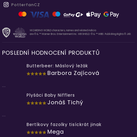
PotterfanCZ
WIZARDING WORLD characters, names and related indicia
are © & ™ Warner Bros. Entertainment Inc. WB SHIELD: © & ™ WBEI. Publishing Rights © JKR.
POSLEDNÍ HODNOCENÍ PRODUKTŮ
Butterbeer: Máslový ležák
Barbora Zajícová
...
Plyšáci Baby Nifflers
Jonáš Tichý
...
Bertíkovy fazolky tisíckrát jinak
Mega