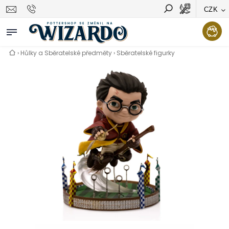
CZK
Vyhledávání
Hledat
›
Hůlky a Sběratelské předměty
›
Sběratelské figurky