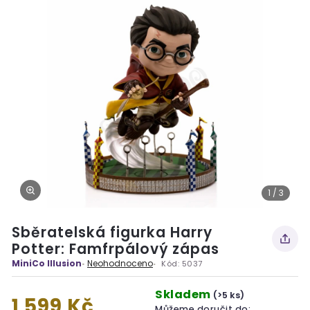
1 / 3
Sběratelská figurka Harry
Potter: Famfrpálový zápas
MiniCo Illusion
Neohodnoceno
Kód:
5037
Skladem
(>5 ks)
1 599 Kč
Můžeme doručit do: