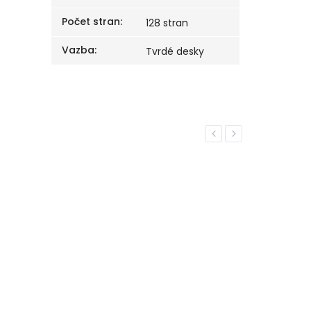
Počet stran
:
128 stran
Vazba
:
Tvrdé desky
Previous
Next