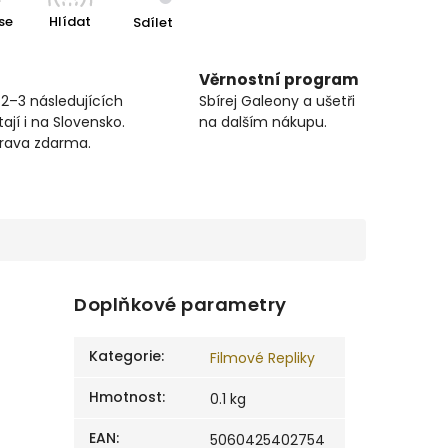
se
Hlídat
Sdílet
Věrnostní program
 2–3 následujících
Sbírej Galeony a ušetři
ají i na Slovensko.
na dalším nákupu.
prava zdarma.
Doplňkové parametry
Kategorie
:
Filmové Repliky
Hmotnost
:
0.1 kg
EAN
:
5060425402754