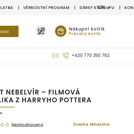
PLATBA
VĚRNOSTNÍ PROGRAM
DÁRKY K NÁKUPU
KON
CZK
Nákupní kotlík
edat
Prázdný kotlík
+420 770 350 762
IT NEBELVÍR – FILMOVÁ
LIKA Z HARRYHO POTTERA
4
Značka:
MinaLima
Neohodnoceno