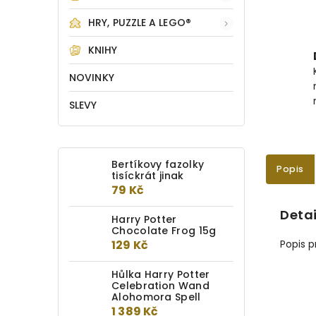
HRY, PUZZLE A LEGO®
KNIHY
NOVINKY
SLEVY
Bertíkovy fazolky
Popis
tisíckrát jinak
79 Kč
Detai
Harry Potter
Chocolate Frog 15g
129 Kč
Popis 
Hůlka Harry Potter
Celebration Wand
Alohomora Spell
1 389 Kč