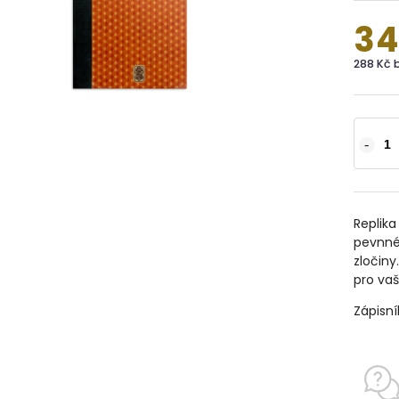
34
288 Kč 
Replika
pevnné 
zločiny
pro vaš
Zápisní