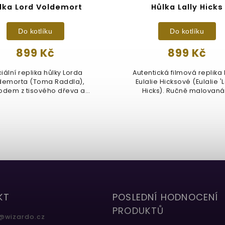
lka Lord Voldemort
Hůlka Lally Hicks
Do kotlíku
Do kotlíku
899 Kč
899 Kč
ciální replika hůlky Lorda
Autentická filmová replika 
demorta (Toma Raddla),
Eulalie Hicksové (Eulalie 'L
odem z tisového dřeva a
Hicks). Ručně malovaná,.
ocasního pera...
KT
POSLEDNÍ HODNOCENÍ
PRODUKTŮ
@
wizardo.cz