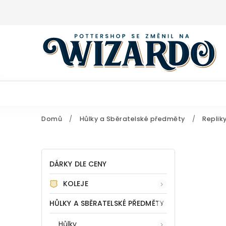
Domů
/
Hůlky a Sběratelské předměty
/
Replik
DÁRKY DLE CENY
KOLEJE
HŮLKY A SBĚRATELSKÉ PŘEDMĚTY
Hůlky