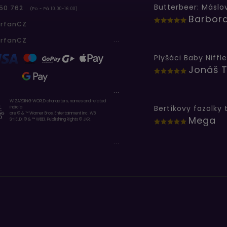
50 762
(Po - Pá 10.00-16.00)
erfanCZ
...
erfanCZ
Plyšáci Baby Niffle
Jonáš T
...
WIZARDING WORLD characters, names and related
indicia
are © & ™ Warner Bros. Entertainment Inc. WB
Mega
SHIELD: © & ™ WBEI. Publishing Rights © JKR.
...