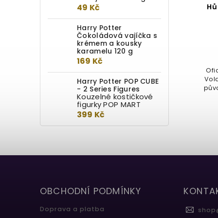
49 Kč
Neviditelný plášť
Hů
Harry Potter
Detail
Čokoládová vajíčka s
krémem a kousky
1 449 Kč
karamelu 120 g
169 Kč
Neviditelný plášť se poprvé
Ofi
objevil v knize Harry Potter a
Vol
Harry Potter POP CUBE
kámen mudrců. Nyní se i vy
pův
- 2 Series Figures
Kouzelné kostičkové
můžete stát...
figurky POP MART
399 Kč
OBCHODNÍ PODMÍNKY
KONTA
Doprava a platba
shop