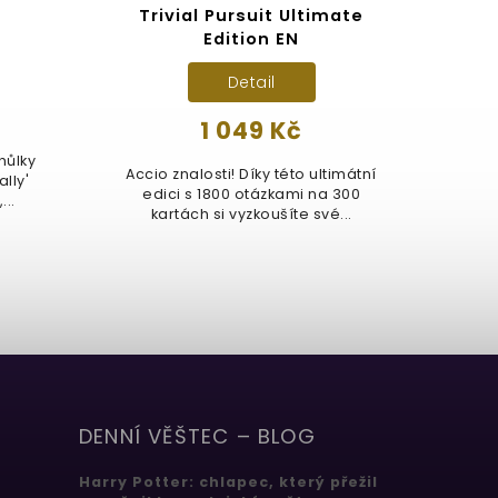
Trivial Pursuit Ultimate
Edition EN
Detail
1 049 Kč
hůlky
Famf
Accio znalosti! Díky této ultimátní
ally'
edici s 1800 otázkami na 300
..
uza
kartách si vyzkoušíte své...
DENNÍ VĚŠTEC – BLOG
Harry Potter: chlapec, který přežil