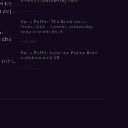
a změnil kouzelnický svět
Butterbeer: Máslový ležák
Barbora Zajícová
31.7.2026
Harry Potter: The Exhibition v
Praze 2026 – termín, vstupenky,
ceny a co vás čeká
rs
ichý
15.7.2026
Harry Potter kavárna: Praha, Brno
a přehled celé ČR
Bertíkovy fazolky tisíckrát jinak
1.7.2026