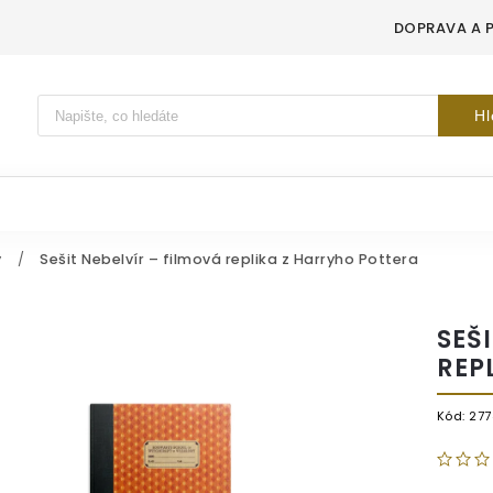
DOPRAVA A 
Vyhledávání
Hl
y
/
Sešit Nebelvír – filmová replika z Harryho Pottera
SEŠ
REP
Kód:
277