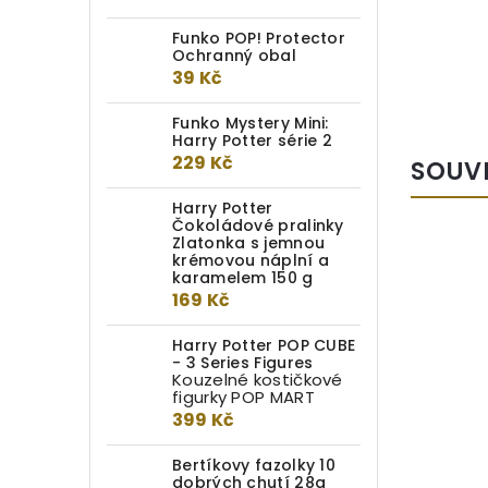
Funko POP! Protector
Ochranný obal
39 Kč
Funko Mystery Mini:
Harry Potter série 2
229 Kč
SOUV
Harry Potter
Čokoládové pralinky
Zlatonka s jemnou
krémovou náplní a
karamelem 150 g
169 Kč
Harry Potter POP CUBE
- 3 Series Figures
Kouzelné kostičkové
figurky POP MART
399 Kč
Bertíkovy fazolky 10
dobrých chutí 28g