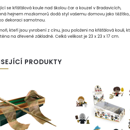
ící se kříšťálová koule nad školou čar a kouzel v Bradavicích,
ená hejnem mozkomorů dodá styl vašemu domovu jako těžítko,
ko dekoraci samotnou.
ři, kteří jsou yvrobení z cínu, jsou položeni na křišťálová kouli, k
těna na dřevené základně. Celká velikost je 23 x 23 x 17 cm.
ISEJÍCÍ PRODUKTY