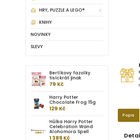
HRY, PUZZLE A LEGO®
KNIHY
NOVINKY
SLEVY
Bertíkovy fazolky
tisíckrát jinak
79 Kč
Harry Potter
Chocolate Frog 15g
129 Kč
Popis
Hůlka Harry Potter
Celebration Wand
Alohomora Spell
Detai
1 389 Kč