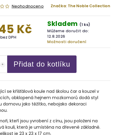
Značka:
The Noble Collection
Neohodnoceno
Skladem
145 Kč
(1 ks)
Můžeme doručit do:
12.8.2026
č bez DPH
Možnosti doručení
Přidat do kotlíku
ící se kříšťálová koule nad školou čar a kouzel v
icích, obklopená hejnem mozkomorů dodá styl
 domovu jako těžítko, nebojako dekoraci
ou.
ři, kteří jsou yvrobení z cínu, jsou položeni na
ová kouli, která je umístěna na dřevené základně.
elikost je 23 x 23 x 17 cm.