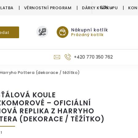
PLATBA
VĚRNOSTNÍ PROGRAM
DÁRKY K NÁKUPU
KON
CZK
Nákupní kotlík
edat
Prázdný kotlík
+420 770 350 762
 Harryho Pottera (dekorace / těžítko)
ŠŤÁLOVÁ KOULE
KOMOROVÉ – OFICIÁLNÍ
MOVÁ REPLIKA Z HARRYHO
TERA (DEKORACE / TĚŽÍTKO)
1