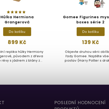
Hůlka Hermiona
Gomee Figurines mys
Grangerová
boxes série 2
Do kotlíku
Do kotlíku
899 Kč
139 Kč
ální replika hůlky Hermiony
Objevte druhou sérii oblí
gerové, původem z dřeva
řady Gomee. Najděte vše
 révy s jádrem z blány z...
postav (Harry Potter s dr
Dobby s...
KT
POSLEDNÍ HODNOCENÍ