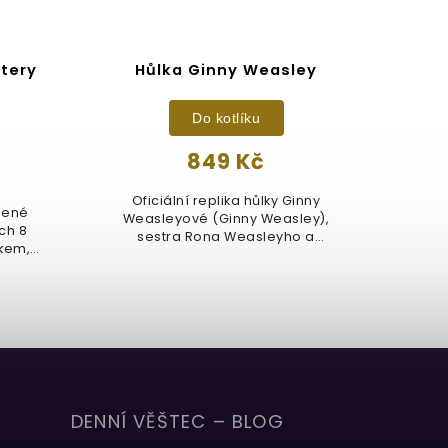
tery
Hůlka Ginny Weasley
Be
Do kotlíku
849 Kč
Oficiální replika hůlky Ginny
bené
Velm
Weasleyové (Ginny Weasley),
ch 8
sm
sestra Rona Weasleyho a
akem,
Lestr
nastávající...
DENNÍ VĚŠTEC – BLOG