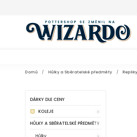
Domů
/
Hůlky a Sběratelské předměty
/
Replik
DÁRKY DLE CENY
KOLEJE
HŮLKY A SBĚRATELSKÉ PŘEDMĚTY
Hůlky