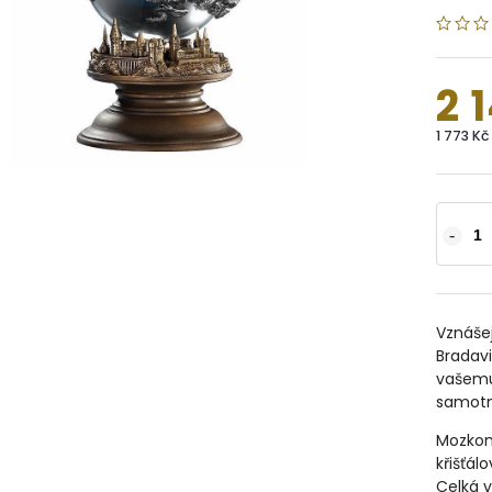
2 
1 773 K
Vznášej
Bradav
vašemu
samotn
Mozkomo
křišťál
Celká v