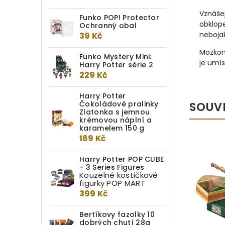
Vznášej
Funko POP! Protector
obklop
Ochranný obal
neboja
39 Kč
Mozkomo
Funko Mystery Mini:
je umís
Harry Potter série 2
229 Kč
Harry Potter
Čokoládové pralinky
SOUV
Zlatonka s jemnou
krémovou náplní a
karamelem 150 g
169 Kč
Harry Potter POP CUBE
- 3 Series Figures
Kouzelné kostičkové
figurky POP MART
399 Kč
Bertíkovy fazolky 10
dobrých chutí 28g