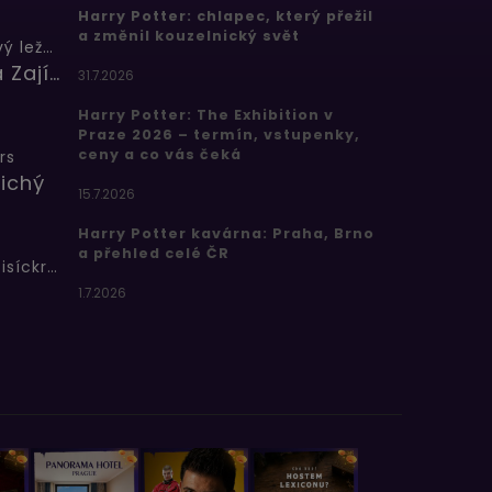
Harry Potter: chlapec, který přežil
a změnil kouzelnický svět
Butterbeer: Máslový ležák
Barbora Zajícová
31.7.2026
Harry Potter: The Exhibition v
Praze 2026 – termín, vstupenky,
ceny a co vás čeká
rs
ichý
15.7.2026
Harry Potter kavárna: Praha, Brno
a přehled celé ČR
Bertíkovy fazolky tisíckrát jinak
1.7.2026