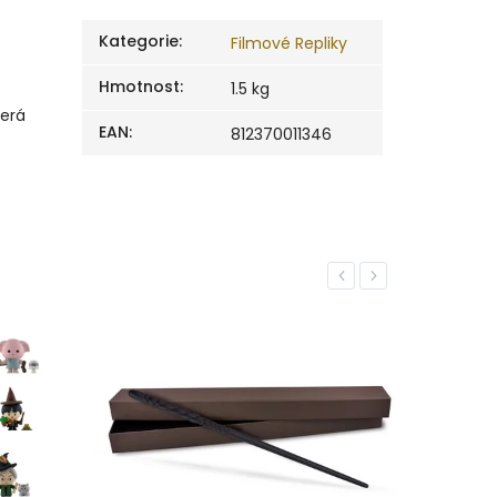
Kategorie
:
Filmové Repliky
Hmotnost
:
1.5 kg
terá
EAN
:
812370011346
Previous
Next