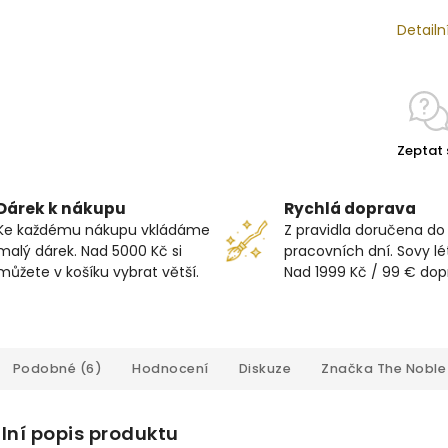
Detailn
Zeptat 
Dárek k nákupu
Rychlá doprava
Ke každému nákupu vkládáme
Z pravidla doručena do
malý dárek. Nad 5000 Kč si
pracovních dní. Sovy lét
můžete v košíku vybrat větší.
Nad 1999 Kč / 99 € do
Podobné (6)
Hodnocení
Diskuze
Značka
The Noble 
lní popis produktu