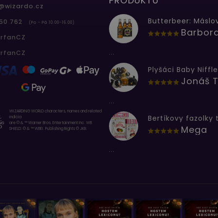
PRODUKTŮ
@
wizardo.cz
50 762
(Po - Pá 10.00-16.00)
erfanCZ
...
erfanCZ
Plyšáci Baby Niffle
Jonáš T
...
WIZARDING WORLD characters, names and related
indicia
are © & ™ Warner Bros. Entertainment Inc. WB
Mega
SHIELD: © & ™ WBEI. Publishing Rights © JKR.
...