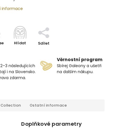
í informace
se
Hlídat
Sdílet
Věrnostní program
 2–3 následujících
Sbírej Galeony a ušetři
ají i na Slovensko.
na dalším nákupu.
prava zdarma.
Collection
Ostatní informace
Doplňkové parametry