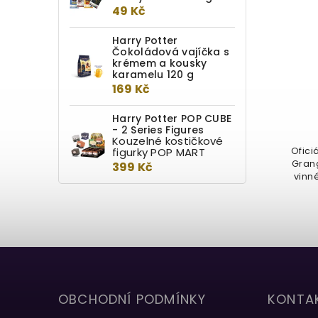
49 Kč
Harry Potter
Těžítko Harry Potter:
Čokoládová vajíčka s
krémem a kousky
Hedvika
karamelu 120 g
169 Kč
Detail
Harry Potter POP CUBE
729 Kč
- 2 Series Figures
Kouzelné kostičkové
figurky POP MART
Sběratelská sněhová koule s
Ofici
motivem sovy Hedviky z
Gran
399 Kč
kouzelnického světa. Průměr 65
vinné
mm, elegantní...
OBCHODNÍ PODMÍNKY
KONTA