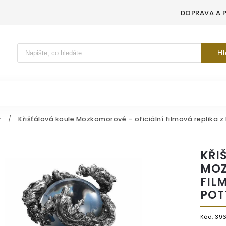
DOPRAVA A 
Vyhledávání
Hl
y
/
Křišťálová koule Mozkomorové – oficiální filmová replika z
KŘI
MOZ
FIL
POT
Kód:
396