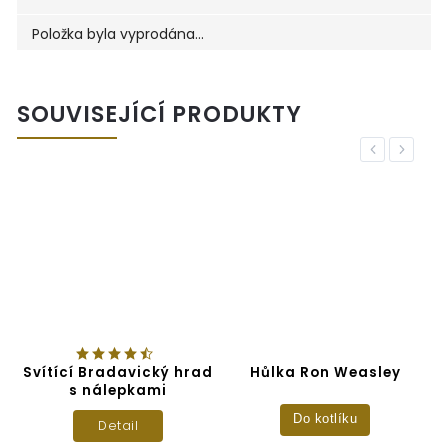
Položka byla vyprodána…
SOUVISEJÍCÍ PRODUKTY
Previous
Next
r
Svítící Bradavický hrad
Hůlka Ron Weasley
H
s nálepkami
Do kotlíku
Detail