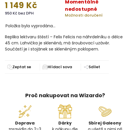
Momentálně
1 149 Kč
nedostupné
950 Kč bez DPH
Možnosti doručení
Položka byla vyprodána…
Replika lektvaru štěstí – Felix Felicis na náhrdelníku o délce
45 cm. Lahvička je skleněná, má šroubovací uzávěr.
Součástí je i stojánek se skleněným poklopem.
Zeptat se
Sdílet
Proč nakupovat na Wizardo?
Doprava
Dárky
Sbírej Galeony
zpravidla do 2–3
k nákupu dle
a ušetři s nimi při