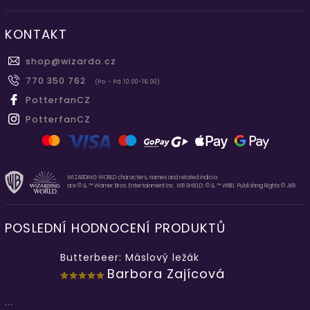
KONTAKT
shop
@
wizardo.cz
770 350 762
(Po - Pá 10.00-16.00)
PotterfanCZ
PotterfanCZ
WIZARDING WORLD characters, names and related indicia
are © & ™ Warner Bros. Entertainment Inc. WB SHIELD: © & ™ WBEI. Publishing Rights © JKR.
POSLEDNÍ HODNOCENÍ PRODUKTŮ
Butterbeer: Máslový ležák
Barbora Zajícová
...