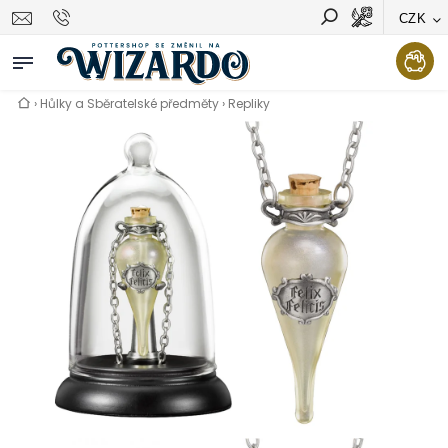
CZK
Vyhledávání
Hledat
›
Hůlky a Sběratelské předměty
›
Repliky