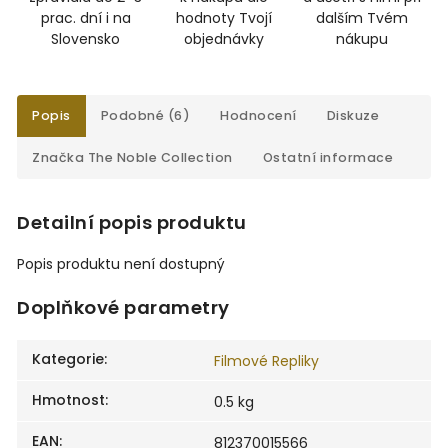
prac. dní i na
hodnoty Tvojí
dalším Tvém
Slovensko
objednávky
nákupu
Popis
Podobné (6)
Hodnocení
Diskuze
Značka
The Noble Collection
Ostatní informace
Detailní popis produktu
Popis produktu není dostupný
Doplňkové parametry
Kategorie
:
Filmové Repliky
Hmotnost
:
0.5 kg
EAN
:
812370015566