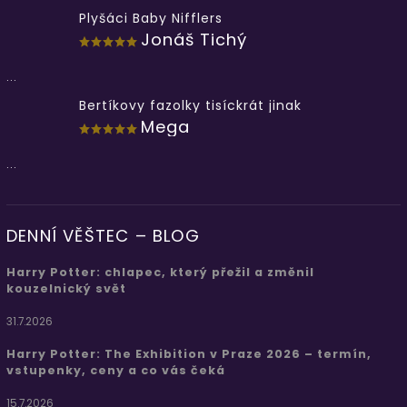
Plyšáci Baby Nifflers
Jonáš Tichý
...
Bertíkovy fazolky tisíckrát jinak
Mega
...
DENNÍ VĚŠTEC – BLOG
Harry Potter: chlapec, který přežil a změnil
kouzelnický svět
31.7.2026
Harry Potter: The Exhibition v Praze 2026 – termín,
vstupenky, ceny a co vás čeká
15.7.2026