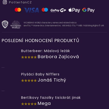
PotterfanCZ
WIZARDING WORLD characters, names and related indicia
are © & ™ Warner Bros. Entertainment Inc. WB SHIELD: © & ™ WBEI. Publishing Rights © JKR.
POSLEDNÍ HODNOCENÍ PRODUKTŮ
Butterbeer: Máslový ležák
Barbora Zajícová
...
Plyšáci Baby Nifflers
Jonáš Tichý
...
Bertíkovy fazolky tisíckrát jinak
Mega