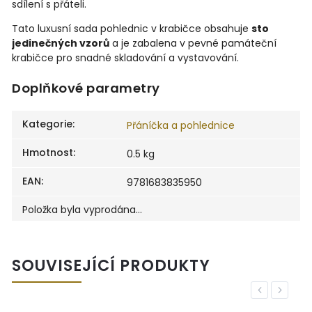
sdílení s přáteli.
Tato luxusní sada pohlednic v krabičce obsahuje
sto
jedinečných vzorů
a je zabalena v pevné památeční
krabičce pro snadné skladování a vystavování.
Doplňkové parametry
Kategorie
:
Přáníčka a pohlednice
Hmotnost
:
0.5 kg
EAN
:
9781683835950
Položka byla vyprodána…
SOUVISEJÍCÍ PRODUKTY
Previous
Next