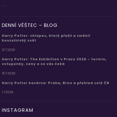
...
DENNÍ VĚŠTEC – BLOG
Harry Potter: chlapec, který přežil a změnil
kouzelnický svět
31.7.2026
Harry Potter: The Exhibition v Praze 2026 – termín,
vstupenky, ceny a co vás čeká
15.7.2026
Harry Potter kavárna: Praha, Brno a přehled celé ČR
1.7.2026
INSTAGRAM