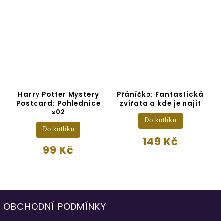
Harry Potter Mystery
Přáníčko: Fantastická
Postcard: Pohlednice
zvířata a kde je najít
s02
Do kotlíku
Do kotlíku
149 Kč
99 Kč
OBCHODNÍ PODMÍNKY