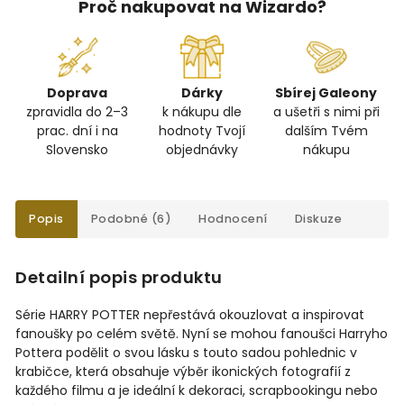
Proč nakupovat na Wizardo?
Doprava
Dárky
Sbírej Galeony
zpravidla do 2–3
k nákupu dle
a ušetři s nimi při
prac. dní i na
hodnoty Tvojí
dalším Tvém
Slovensko
objednávky
nákupu
Popis
Podobné (6)
Hodnocení
Diskuze
Detailní popis produktu
Série HARRY POTTER nepřestává okouzlovat a inspirovat
fanoušky po celém světě. Nyní se mohou fanoušci Harryho
Pottera podělit o svou lásku s touto sadou pohlednic v
krabičce, která obsahuje výběr ikonických fotografií z
každého filmu a je ideální k dekoraci, scrapbookingu nebo