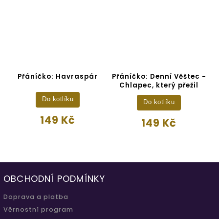
Přáníčko: Havraspár
Přáníčko: Denní Věštec -
Chlapec, který přežil
Do kotlíku
Do kotlíku
149 Kč
149 Kč
OBCHODNÍ PODMÍNKY
Doprava a platba
Věrnostní program