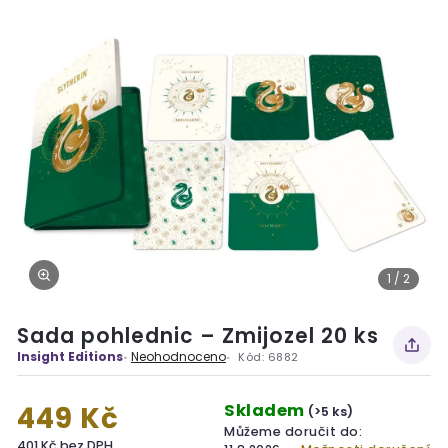
1 / 2
Sada pohlednic – Zmijozel 20 ks
Insight Editions
Neohodnoceno
Kód:
6882
Skladem
449 Kč
(>5 ks)
Můžeme doručit do:
401 Kč bez DPH