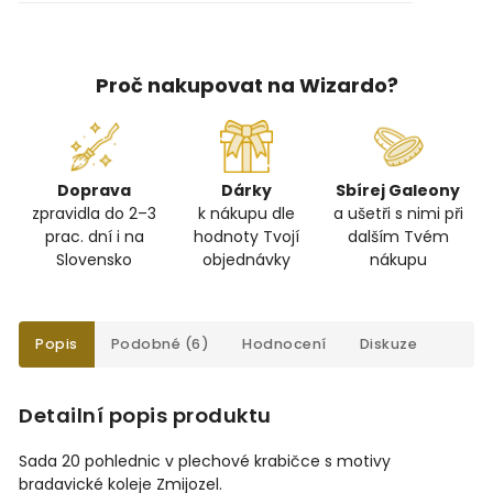
Proč nakupovat na Wizardo?
Doprava
Dárky
Sbírej Galeony
zpravidla do 2–3
k nákupu dle
a ušetři s nimi při
prac. dní i na
hodnoty Tvojí
dalším Tvém
Slovensko
objednávky
nákupu
Popis
Podobné (6)
Hodnocení
Diskuze
Detailní popis produktu
Sada 20 pohlednic v plechové krabičce s motivy
bradavické koleje Zmijozel.