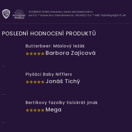
WIZARDING WORLD characters, names and related indicia
are © & ™ Warner Bros. Entertainment Inc. WB SHIELD: © & ™ WBEI. Publishing Rights © JKR.
POSLEDNÍ HODNOCENÍ PRODUKTŮ
Butterbeer: Máslový ležák
Barbora Zajícová
...
Plyšáci Baby Nifflers
Jonáš Tichý
...
Bertíkovy fazolky tisíckrát jinak
Mega
...