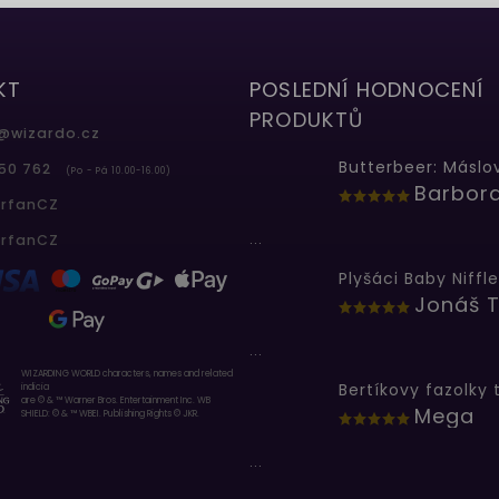
KT
POSLEDNÍ HODNOCENÍ
PRODUKTŮ
@
wizardo.cz
50 762
(Po - Pá 10.00-16.00)
erfanCZ
...
erfanCZ
Plyšáci Baby Niffle
Jonáš T
...
WIZARDING WORLD characters, names and related
indicia
are © & ™ Warner Bros. Entertainment Inc. WB
Mega
SHIELD: © & ™ WBEI. Publishing Rights © JKR.
...