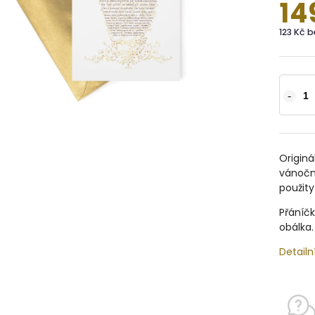
14
123 Kč 
Originá
vánočn
použity
Přáníčk
obálka.
Detailn