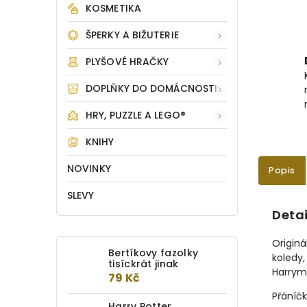
KOSMETIKA
ŠPERKY A BIŽUTERIE
PLYŠOVÉ HRAČKY
DOPLŇKY DO DOMÁCNOSTI
HRY, PUZZLE A LEGO®
KNIHY
NOVINKY
Popis
SLEVY
Detai
Originá
Bertíkovy fazolky
koledy
,
tisíckrát jinak
Harrym 
79 Kč
Přáníčk
Harry Potter