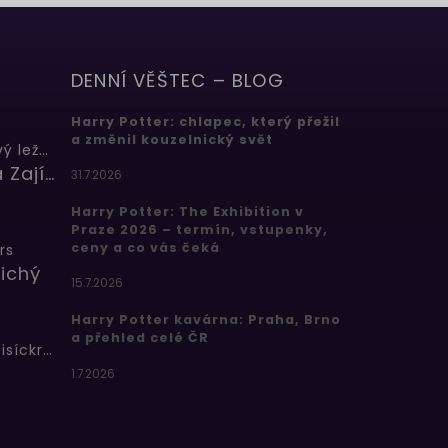
DENNÍ VĚŠTEC – BLOG
Harry Potter: chlapec, který přežil
a změnil kouzelnický svět
Butterbeer: Máslový ležák
Barbora Zajícová
31.7.2026
Harry Potter: The Exhibition v
Praze 2026 – termín, vstupenky,
ceny a co vás čeká
rs
ichý
15.7.2026
Harry Potter kavárna: Praha, Brno
a přehled celé ČR
Bertíkovy fazolky tisíckrát jinak
1.7.2026