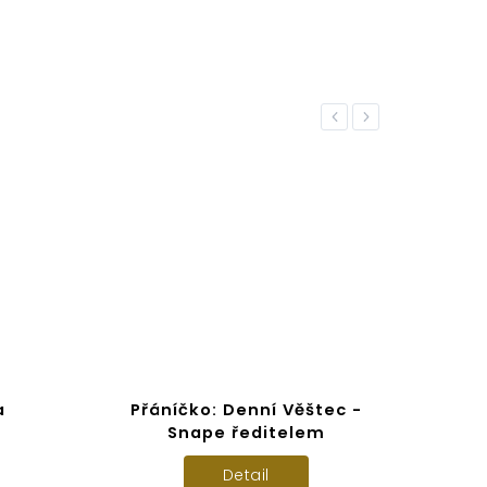
Previous
Next
a
Přáníčko: Denní Věštec -
Přá
Snape ředitelem
Detail