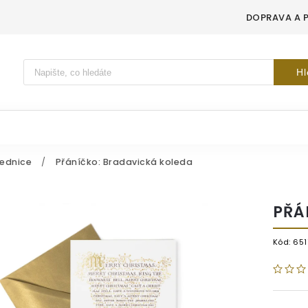
DOPRAVA A 
Vyhledávání
Hl
lednice
/
Přáníčko: Bradavická koleda
PŘÁ
Kód:
651