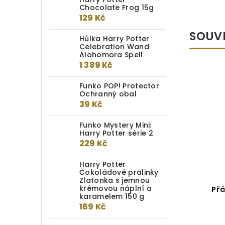
Chocolate Frog 15g
129 Kč
SOUV
Hůlka Harry Potter
Celebration Wand
Alohomora Spell
1 389 Kč
Funko POP! Protector
Ochranný obal
39 Kč
Funko Mystery Mini:
Harry Potter série 2
229 Kč
Harry Potter
Čokoládové pralinky
Zlatonka s jemnou
krémovou náplní a
Přáníčko: Hledá se Bellatrix
Přá
karamelem 150 g
Lestrange
169 Kč
Do kotlíku