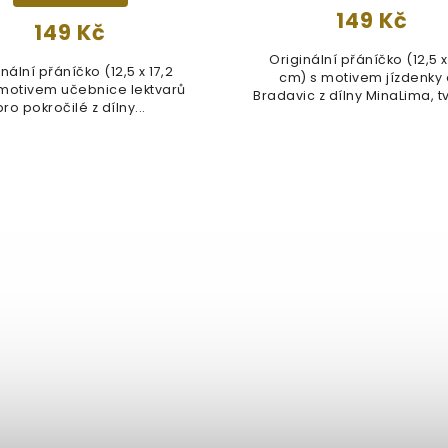
149 Kč
149 Kč
Originální přáníčko (12,5 x
nální přáníčko (12,5 x 17,2
cm) s motivem jízdenky
motivem učebnice lektvarů
Bradavic z dílny MinaLima, tv
pro pokročilé z dílny...