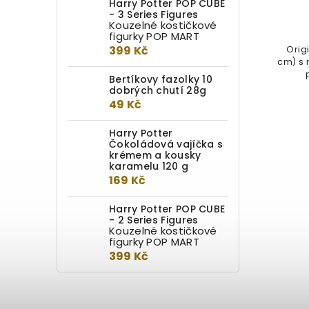
Harry Potter POP CUBE
- 3 Series Figures
149 Kč
Kouzelné kostičkové
figurky POP MART
399 Kč
Originální přáníčko (12,5 x 17,2
Origi
cm) s motivem plakátu hledané
cm) s 
Bellatrix Lestrangeové z dílny...
Bertíkovy fazolky 10
dobrých chutí 28g
49 Kč
Harry Potter
Čokoládová vajíčka s
krémem a kousky
karamelu 120 g
169 Kč
Harry Potter POP CUBE
- 2 Series Figures
Kouzelné kostičkové
figurky POP MART
399 Kč