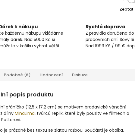
Zeptat 
Dárek k nákupu
Rychlá doprava
Ke každému nákupu vkládáme
Z pravidla doručena do
malý dárek. Nad 5000 Kč si
pracovních dní. Sovy lét
můžete v košíku vybrat větší.
Nad 1999 Kč / 99 € do
Podobné (6)
Hodnocení
Diskuze
lní popis produktu
lní přáníčko (
12,5 x 17,2 cm)
se motivem bradavické vánoční
z dílny
MinaLima
, tvůrců replik, které byly použity ve filmech o
Potterovi.
o je prázdné bez textu se zlatou ražbou.
Součástí je obálka.