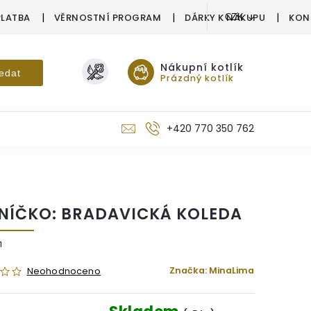
PLATBA
VĚRNOSTNÍ PROGRAM
DÁRKY K NÁKUPU
KON
CZK
Nákupní kotlík
edat
Prázdný kotlík
+420 770 350 762
NÍČKO: BRADAVICKÁ KOLEDA
1
Značka:
MinaLima
Neohodnoceno