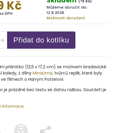
Skladem
9 Kč
(>5 ks)
Můžeme doručit do:
12.8.2026
bez DPH
Možnosti doručení
Přidat do kotlíku
lní přáníčko (
12,5 x 17,2 cm)
se motivem bradavické
í koledy
,
z dílny
MinaLima
, tvůrců replik, které byly
 ve filmech o Harrym Potterovi.
o je prázdné bez textu se zlatou ražbou.
Součástí je
í informace