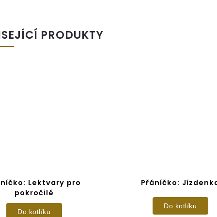
ISEJÍCÍ PRODUKTY
níčko: Lektvary pro
Přáníčko: Jízdenk
pokročilé
Do kotlíku
Do kotlíku