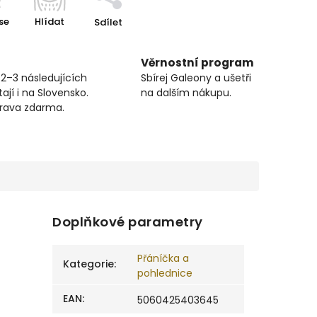
se
Hlídat
Sdílet
Věrnostní program
 2–3 následujících
Sbírej Galeony a ušetři
ají i na Slovensko.
na dalším nákupu.
prava zdarma.
Doplňkové parametry
Přáníčka a
Kategorie
:
pohlednice
EAN
:
5060425403645