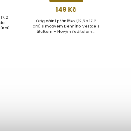
149 Kč
 17,2
Ori
Originální přáníčko (12,5 x 17,2
 do
cm)
cm) s motivem Denního Věštce s
ůrců...
titulkem – Novým ředitelem...