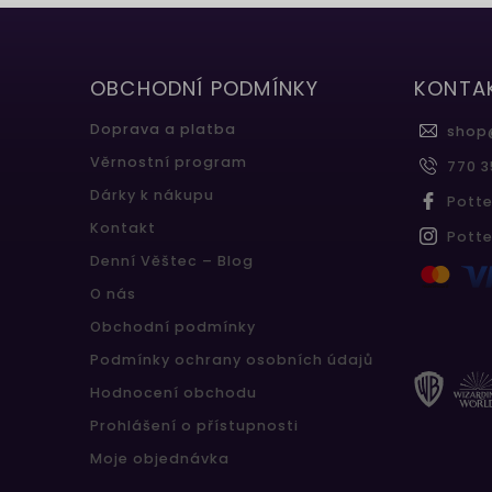
OBCHODNÍ PODMÍNKY
KONTA
Doprava a platba
shop
Věrnostní program
770 3
Dárky k nákupu
Pott
Kontakt
Pott
Denní Věštec – Blog
O nás
Obchodní podmínky
Podmínky ochrany osobních údajů
Hodnocení obchodu
Prohlášení o přístupnosti
Moje objednávka