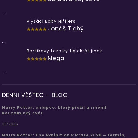
...
Plyšáci Baby Nifflers
Jonáš Tichý
...
Bertíkovy fazolky tisíckrát jinak
Mega
...
DENNÍ VĚŠTEC – BLOG
Harry Potter: chlapec, který přežil a změnil
kouzelnický svět
31.7.2026
Harry Potter: The Exhibition v Praze 2026 – termín,