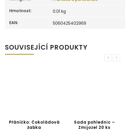
Hmotnost
:
0.01 kg
EAN
:
5060425402969
SOUVISEJÍCÍ PRODUKTY
Previous
Next
Přáníčko: Čokoládová
Sada pohlednic –
žabka
Zmijozel 20 ks