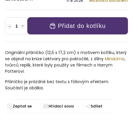
11.8.2026
Možnosti doručení
Přidat do kotlíku
Originální přáníčko (
12,5 x 17,2 cm)
s motivem kotlíku, který
se objevil na knize Lektvary pro pokročilé, z dílny
MinaLima
,
tvůrců replik, které byly použity ve filmech o Harrym
Potterovi.
Přáníčko je prázdné bez textu s fóliovým efektem.
Součástí je obálka.
Zeptat se
Sdílet