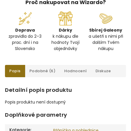
Proč nakupovat na Wizardo?
Doprava
Dárky
Sbírej Galeony
zpravidla do 2–3
k nákupu dle
a ušetři s nimi při
prac. dní i na
hodnoty Tvojí
dalším Tvém
Slovensko
objednávky
nákupu
Popis
Podobné (6)
Hodnocení
Diskuze
Detailní popis produktu
Popis produktu není dostupný
Doplňkové parametry
Kategorie
:
Přáníčka a pohlednice