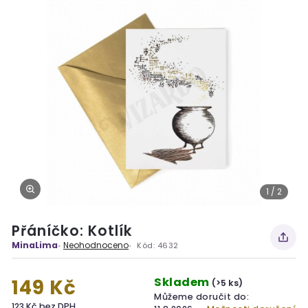
1 / 2
Přáníčko: Kotlík
MinaLima
Neohodnoceno
Kód:
4632
Skladem
149 Kč
(>5 ks)
Můžeme doručit do:
123 Kč bez DPH