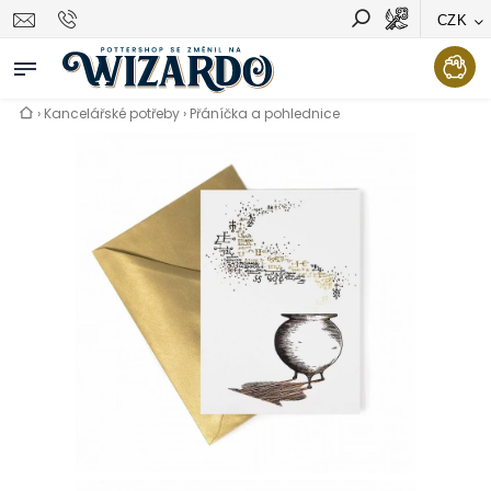
CZK
Vyhledávání
Hledat
›
Kancelářské potřeby
›
Přáníčka a pohlednice