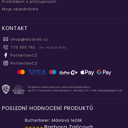
Prohlášení o přístupnosti
Moje objednávka
KONTAKT
shop
@
wizardo.cz
770 350 762
(Po - Pá 10.00-16.00)
PotterfanCZ
PotterfanCZ
WIZARDING WORLD characters, names and related indicia
are © & ™ Warner Bros. Entertainment Inc. WB SHIELD: © & ™ WBEI. Publishing Rights © JKR.
POSLEDNÍ HODNOCENÍ PRODUKTŮ
Butterbeer: Máslový ležák
Barbora Zajícová