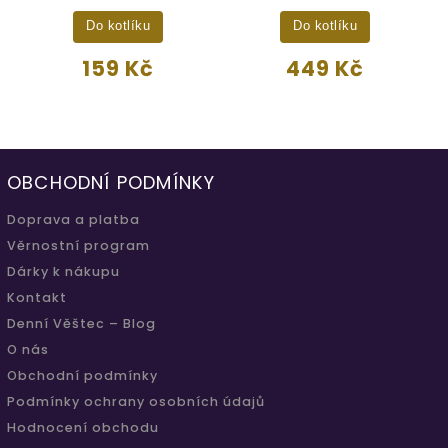
Do kotlíku
Do kotlíku
159 Kč
449 Kč
OBCHODNÍ PODMÍNKY
Doprava a platba
Věrnostní program
Dárky k nákupu
Kontakt
Denní Věštec – Blog
O nás
Obchodní podmínky
Podmínky ochrany osobních údajů
Hodnocení obchodu