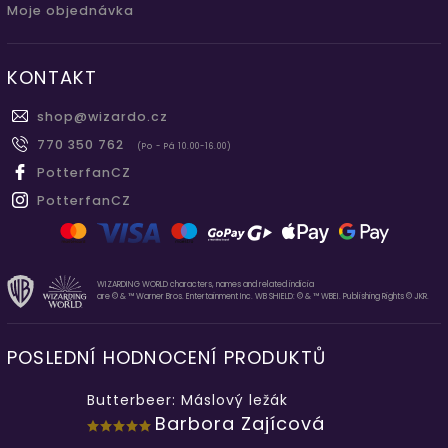
Moje objednávka
KONTAKT
shop
@
wizardo.cz
770 350 762
(Po - Pá 10.00-16.00)
PotterfanCZ
PotterfanCZ
WIZARDING WORLD characters, names and related indicia
are © & ™ Warner Bros. Entertainment Inc. WB SHIELD: © & ™ WBEI. Publishing Rights © JKR.
POSLEDNÍ HODNOCENÍ PRODUKTŮ
Butterbeer: Máslový ležák
Barbora Zajícová