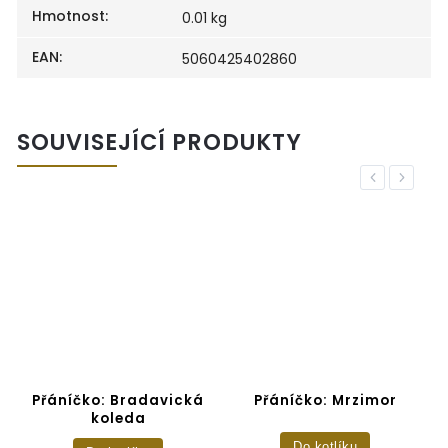
Hmotnost
:
0.01 kg
EAN
:
5060425402860
SOUVISEJÍCÍ PRODUKTY
Previous
Next
vy
Přáníčko: Bradavická
Přáníčko: Mrzimor
koleda
Do kotlíku