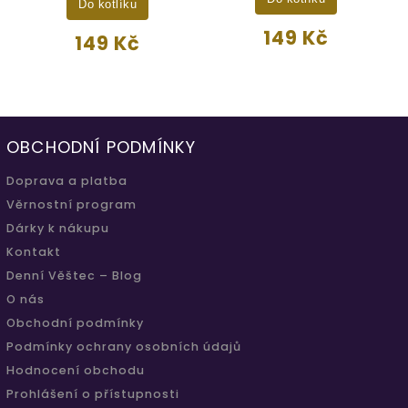
Do kotlíku
149 Kč
149 Kč
OBCHODNÍ PODMÍNKY
Doprava a platba
Věrnostní program
Dárky k nákupu
Kontakt
Denní Věštec – Blog
O nás
Obchodní podmínky
Podmínky ochrany osobních údajů
Hodnocení obchodu
Prohlášení o přístupnosti