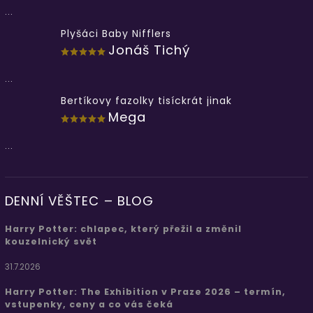
...
Plyšáci Baby Nifflers
Jonáš Tichý
...
Bertíkovy fazolky tisíckrát jinak
Mega
...
DENNÍ VĚŠTEC – BLOG
Harry Potter: chlapec, který přežil a změnil
kouzelnický svět
31.7.2026
Harry Potter: The Exhibition v Praze 2026 – termín,
vstupenky, ceny a co vás čeká