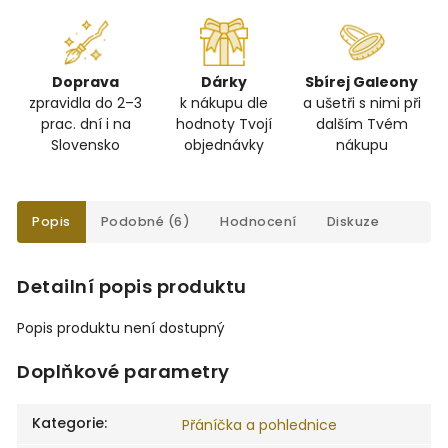
Doprava
Dárky
Sbírej Galeony
zpravidla do 2–3
k nákupu dle
a ušetři s nimi při
prac. dní i na
hodnoty Tvojí
dalším Tvém
Slovensko
objednávky
nákupu
Popis
Podobné (6)
Hodnocení
Diskuze
Detailní popis produktu
Popis produktu není dostupný
Doplňkové parametry
Kategorie
:
Přáníčka a pohlednice