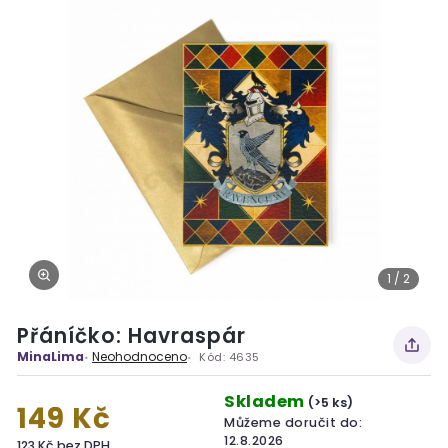
1 / 2
Přáníčko: Havraspár
MinaLima
Neohodnoceno
Kód:
4635
Skladem
(>5 ks)
149 Kč
Můžeme doručit do:
12.8.2026
123 Kč bez DPH