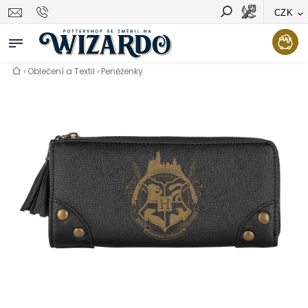
CZK
Vyhledávání
Hledat
›
Oblečení a Textil
›
Peněženky