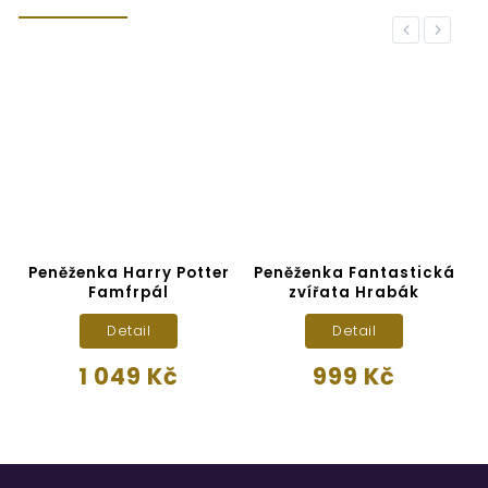
Previous
Next
r
Peněženka Harry Potter
Peněženka Fantastická
Famfrpál
zvířata Hrabák
Detail
Detail
1 049 Kč
999 Kč