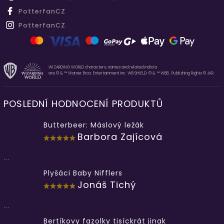
PotterfanCZ
PotterfanCZ
WIZARDING WORLD characters, names and related indicia
are © & ™ Warner Bros. Entertainment Inc. WB SHIELD: © & ™ WBEI. Publishing Rights © JKR.
POSLEDNÍ HODNOCENÍ PRODUKTŮ
Butterbeer: Máslový ležák
Barbora Zajícová
...
Plyšáci Baby Nifflers
Jonáš Tichý
...
Bertíkovy fazolky tisíckrát jinak