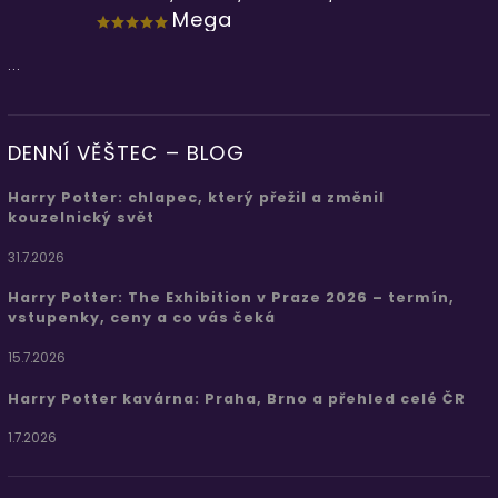
Mega
...
DENNÍ VĚŠTEC – BLOG
Harry Potter: chlapec, který přežil a změnil
kouzelnický svět
31.7.2026
Harry Potter: The Exhibition v Praze 2026 – termín,
vstupenky, ceny a co vás čeká
15.7.2026
Harry Potter kavárna: Praha, Brno a přehled celé ČR
1.7.2026