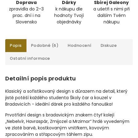
Doprava
Dárky
Sbírej Galeony
zpravidla do 2–3
k nákupu dle
a ušetři s nimi při
prac. dní i na
hodnoty Tvojí
dalším Tvém
Slovensko
objednávky
nákupu
Popis
Podobné (6)
Hodnocení
Diskuze
Ostatní informace
Detailní popis produktu
Klasický a sofistikovaný design s důrazem na detail, který
jistě potěší každého studenta Školy čar a kouzel v
Bradavicích - ideální dárek pro každého fanouška!
Prvotřídní design s bradavickým znakem čtyř kolejí
„Nebelvír, Havraspár, Zmijozel a Mrzimor“ hrdě vyvedeným
ve zlaté barvě, kostkovaným vnitřkem, kovovým
zpracováním a střapcovým táhlem zipu.