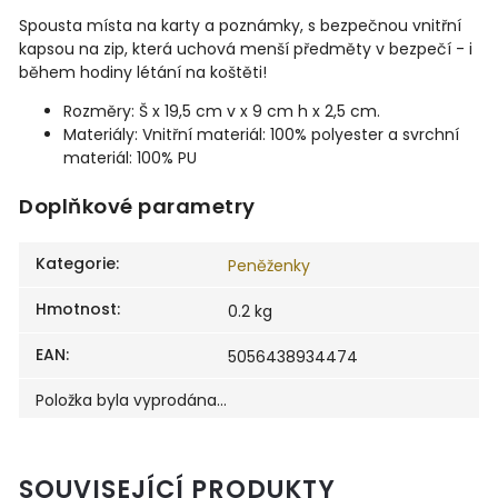
Spousta místa na karty a poznámky, s bezpečnou vnitřní
kapsou na zip, která uchová menší předměty v bezpečí - i
během hodiny létání na koštěti!
Rozměry: Š x 19,5 cm v x 9 cm h x 2,5 cm.
Materiály: Vnitřní materiál: 100% polyester a svrchní
materiál: 100% PU
Doplňkové parametry
Kategorie
:
Peněženky
Hmotnost
:
0.2 kg
EAN
:
5056438934474
Položka byla vyprodána…
SOUVISEJÍCÍ PRODUKTY