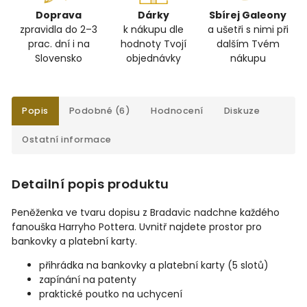
Doprava
Dárky
Sbírej Galeony
zpravidla do 2–3
k nákupu dle
a ušetři s nimi při
prac. dní i na
hodnoty Tvojí
dalším Tvém
Slovensko
objednávky
nákupu
Popis
Podobné (6)
Hodnocení
Diskuze
Ostatní informace
Detailní popis produktu
Peněženka ve tvaru dopisu z Bradavic nadchne každého
fanouška Harryho Pottera. Uvnitř najdete prostor pro
bankovky a platební karty.
přihrádka na bankovky a platební karty (5 slotů)
zapínání na patenty
praktické poutko na uchycení