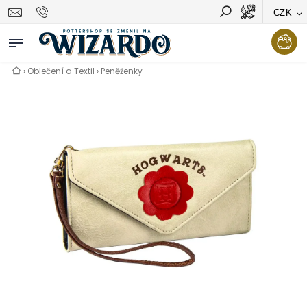
CZK
Vyhledávání
Hledat
›
Oblečení a Textil
›
Peněženky