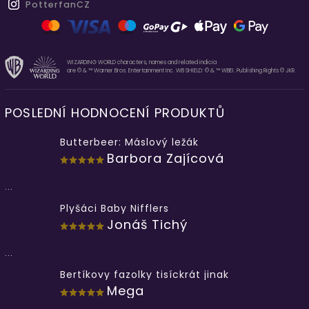
PotterfanCZ
WIZARDING WORLD characters, names and related indicia
are © & ™ Warner Bros. Entertainment Inc. WB SHIELD: © & ™ WBEI. Publishing Rights © JKR.
POSLEDNÍ HODNOCENÍ PRODUKTŮ
Butterbeer: Máslový ležák
Barbora Zajícová
...
Plyšáci Baby Nifflers
Jonáš Tichý
...
Bertíkovy fazolky tisíckrát jinak
Mega