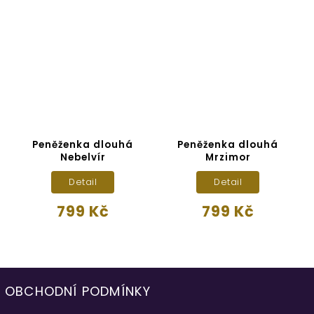
Peněženka dlouhá
Peněženka dlouhá
P
Nebelvír
Mrzimor
Detail
Detail
799 Kč
799 Kč
OBCHODNÍ PODMÍNKY