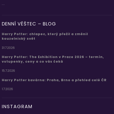
...
DENNÍ VĚŠTEC – BLOG
Harry Potter: chlapec, který přežil a změnil
kouzelnický svět
31.7.2026
Harry Potter: The Exhibition v Praze 2026 – termín,
vstupenky, ceny a co vás čeká
15.7.2026
Harry Potter kavárna: Praha, Brno a přehled celé ČR
1.7.2026
INSTAGRAM