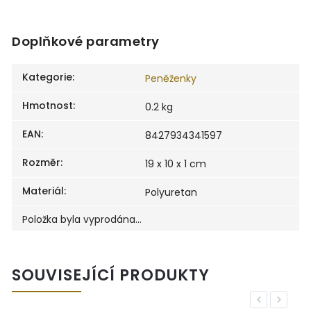
Doplňkové parametry
Kategorie
:
Peněženky
Hmotnost
:
0.2 kg
EAN
:
8427934341597
Rozměr
:
19 x 10 x 1 cm
Materiál
:
Polyuretan
Položka byla vyprodána…
SOUVISEJÍCÍ PRODUKTY
Previous
Next