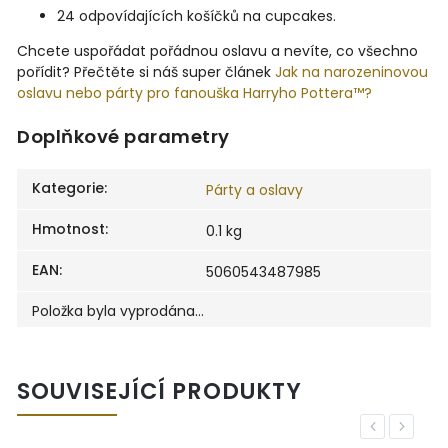
24 odpovídajících košíčků na cupcakes.
Chcete uspořádat pořádnou oslavu a nevíte, co všechno
pořídit? Přečtěte si náš super článek
Jak na narozeninovou
oslavu nebo párty pro fanouška Harryho Pottera™?
Doplňkové parametry
Kategorie
:
Párty a oslavy
Hmotnost
:
0.1 kg
EAN
:
5060543487985
Položka byla vyprodána…
SOUVISEJÍCÍ PRODUKTY
Previous
Next