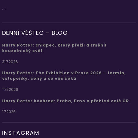
...
DENNÍ VĚŠTEC – BLOG
Harry Potter: chlapec, který přežil a změnil
kouzelnický svět
31.7.2026
Harry Potter: The Exhibition v Praze 2026 – termín,
vstupenky, ceny a co vás čeká
15.7.2026
Harry Potter kavárna: Praha, Brno a přehled celé ČR
1.7.2026
INSTAGRAM