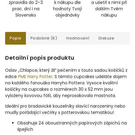
zpravidla do 2–3
k nákupu dle
a ušetři s nimi při
prac. dní i na
hodnoty Tvojí
dalším Tvém
Slovensko
objednávky
nákupu
Popis
Podobné (6)
Hodnocení
Diskuze
Detailní popis produktu
Oslav „Chlapce, který žil“ pečením s touto sadou košíčků z
edice
PME Harry Potter
. S těmito cupcakes uděláte dojem
na každého fanouška Harryho Pottera.
Vysoce kvalitní
košíčky na cupcakes o rozměrech 30 x 52 mm jsou
vyloženy kovovou fólií, aby neprosakovala mastnota.
Ideální pro bradavické kouzelníky slavící narozeniny nebo
mudly pořádající večírky s potterovskou tematikou!
Obsahuje 24 oboustranných papírových zápichů na
špejlích