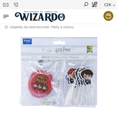
CZK
Vyhledávání
Hledat
›
Doplňky do domácnosti
›
Párty a oslavy