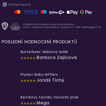
PotterfanCZ
WIZARDING WORLD characters, names and related indicia
are © & ™ Warner Bros. Entertainment Inc. WB SHIELD: © & ™ WBEI. Publishing Rights © JKR.
POSLEDNÍ HODNOCENÍ PRODUKTŮ
Butterbeer: Máslový ležák
Barbora Zajícová
...
Plyšáci Baby Nifflers
Jonáš Tichý
...
Bertíkovy fazolky tisíckrát jinak
Mega