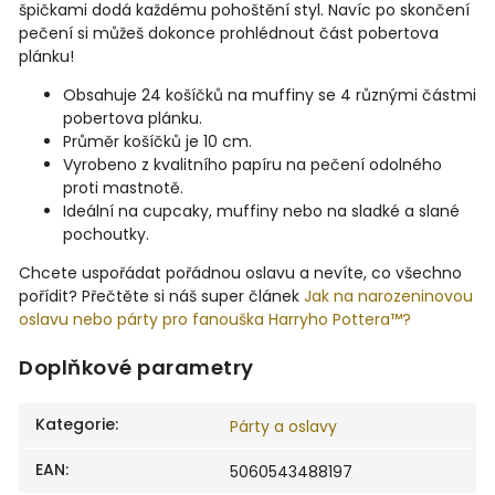
špičkami dodá každému pohoštění styl. Navíc po skončení
pečení si můžeš dokonce prohlédnout část pobertova
plánku!
Obsahuje 24 košíčků na muffiny se 4 různými částmi
pobertova plánku.
Průměr košíčků je 10 cm.
Vyrobeno z kvalitního papíru na pečení odolného
proti mastnotě.
Ideální na cupcaky, muffiny nebo na sladké a slané
pochoutky.
Chcete uspořádat pořádnou oslavu a nevíte, co všechno
pořídit? Přečtěte si náš super článek
Jak na narozeninovou
oslavu nebo párty pro fanouška Harryho Pottera™?
Doplňkové parametry
Kategorie
:
Párty a oslavy
EAN
:
5060543488197