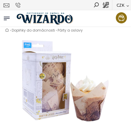
CZK
Vyhledávání
Hledat
›
Doplňky do domácnosti
›
Párty a oslavy