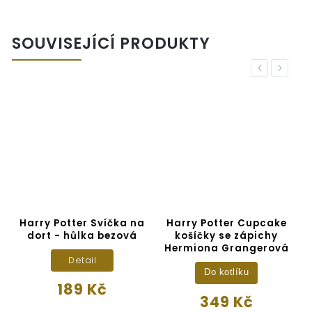
SOUVISEJÍCÍ PRODUKTY
Previous
Next
á
Harry Potter Svíčka na
Harry Potter Cupcake
dort - hůlka bezová
košíčky se zápichy
Hermiona Grangerová
Detail
Do kotlíku
189 Kč
349 Kč