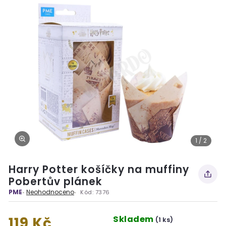
1 / 2
Harry Potter košíčky na muffiny
Pobertův plánek
PME
Neohodnoceno
Kód:
7376
Skladem
119 Kč
(1 ks)