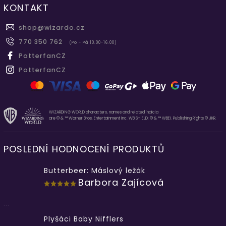
KONTAKT
shop
@
wizardo.cz
770 350 762
(Po - Pá 10.00-16.00)
PotterfanCZ
PotterfanCZ
WIZARDING WORLD characters, names and related indicia
are © & ™ Warner Bros. Entertainment Inc. WB SHIELD: © & ™ WBEI. Publishing Rights © JKR.
POSLEDNÍ HODNOCENÍ PRODUKTŮ
Butterbeer: Máslový ležák
Barbora Zajícová
...
Plyšáci Baby Nifflers