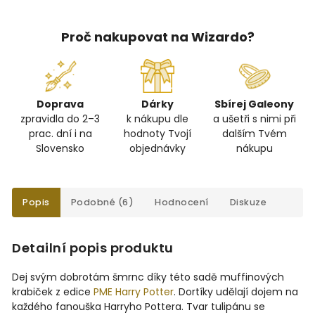
Proč nakupovat na Wizardo?
Doprava
Dárky
Sbírej Galeony
zpravidla do 2–3
k nákupu dle
a ušetři s nimi při
prac. dní i na
hodnoty Tvojí
dalším Tvém
Slovensko
objednávky
nákupu
Popis
Podobné (6)
Hodnocení
Diskuze
Detailní popis produktu
Dej svým dobrotám šmrnc díky této sadě muffinových
krabiček z edice
PME Harry Potter
. Dortíky udělají dojem na
každého fanouška Harryho Pottera. Tvar tulipánu se