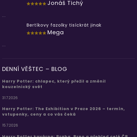
Jonáš Tichý
...
Bertíkovy fazolky tisíckrát jinak
Mega
...
DENNÍ VĚŠTEC – BLOG
Harry Potter: chlapec, který přežil a změnil
kouzelnický svět
31.7.2026
Harry Potter: The Exhibition v Praze 2026 – termín,
vstupenky, ceny a co vás čeká
15.7.2026
Harry Potter kavárna: Praha, Brno a přehled celé ČR