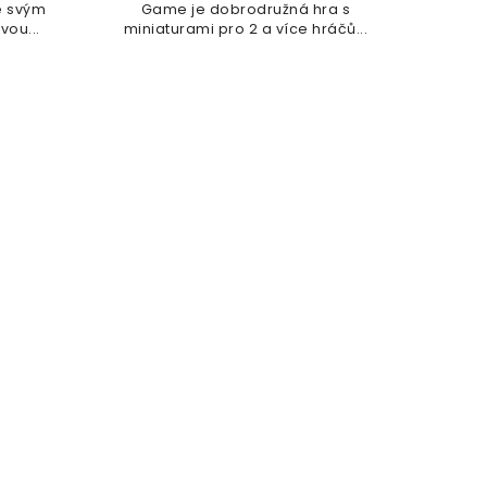
e svým
Game je dobrodružná hra s
ou...
miniaturami pro 2 a více hráčů...