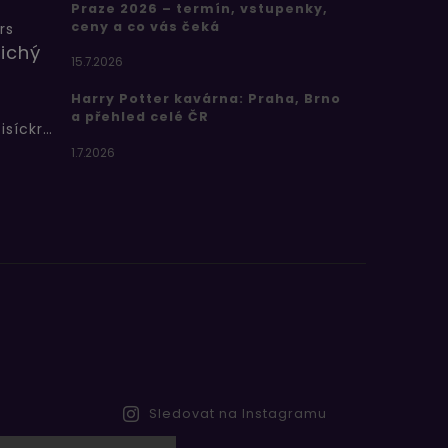
Praze 2026 – termín, vstupenky,
ceny a co vás čeká
rs
ichý
15.7.2026
Harry Potter kavárna: Praha, Brno
a přehled celé ČR
Bertíkovy fazolky tisíckrát jinak
1.7.2026
Sledovat na Instagramu