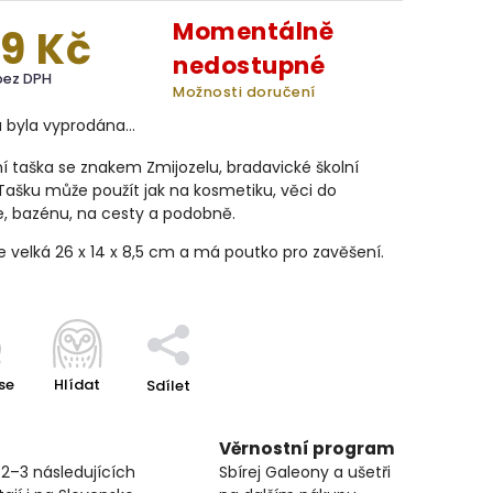
Momentálně
9 Kč
nedostupné
bez DPH
Možnosti doručení
a byla vyprodána…
í taška se znakem Zmijozelu, bradavické školní
 Tašku může použít jak na kosmetiku, věci do
e, bazénu, na cesty a podobně.
e velká 26 x 14 x 8,5 cm a má poutko pro zavěšení.
se
Hlídat
Sdílet
Věrnostní program
 2–3 následujících
Sbírej Galeony a ušetři