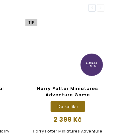
Previous
Next
TIP
2 499 Kč
–4 %
al
Harry Potter Miniatures
Adventure Game
Do kotlíku
2 399 Kč
Harry
Harry Potter Miniatures Adventure