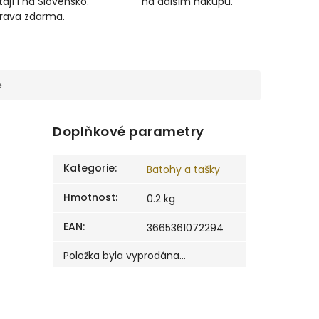
ají i na Slovensko.
na dalším nákupu.
prava zdarma.
e
Doplňkové parametry
Kategorie
:
Batohy a tašky
Hmotnost
:
0.2 kg
EAN
:
3665361072294
Položka byla vyprodána…