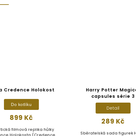
a Credence Holokost
Harry Potter Magic
capsules série 3
Do kotlíku
Detail
899 Kč
289 Kč
tická filmová replika hůlky
Sběratelská sada figurek 
nce Holokosta (Credence