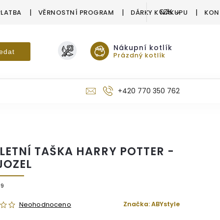
PLATBA
VĚRNOSTNÍ PROGRAM
DÁRKY K NÁKUPU
KON
CZK
Nákupní kotlík
edat
Prázdný kotlík
+420 770 350 762
LETNÍ TAŠKA HARRY POTTER -
JOZEL
39
Značka:
ABYstyle
Neohodnoceno