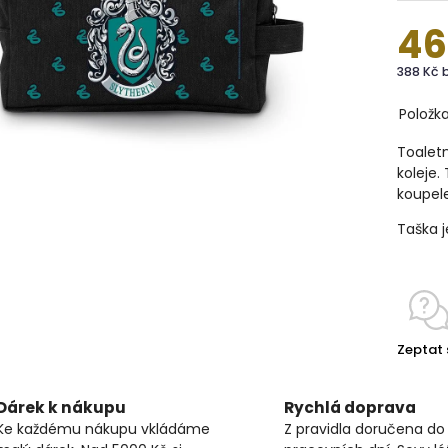
46
388 Kč 
Položk
Toaletn
koleje.
koupel
Taška j
Zeptat 
Dárek k nákupu
Rychlá doprava
Ke každému nákupu vkládáme
Z pravidla doručena do