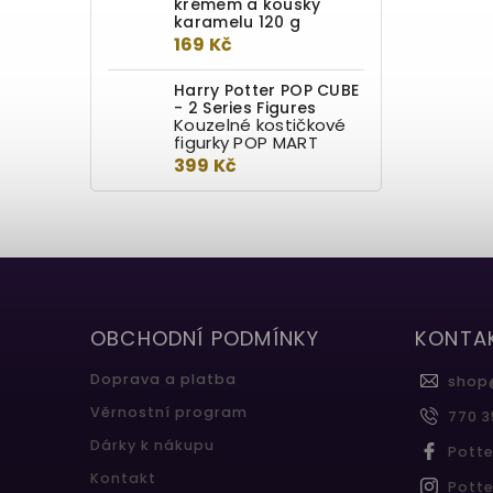
krémem a kousky
karamelu 120 g
169 Kč
Harry Potter POP CUBE
- 2 Series Figures
Kouzelné kostičkové
figurky POP MART
399 Kč
OBCHODNÍ PODMÍNKY
KONTA
Doprava a platba
shop
Věrnostní program
770 3
Dárky k nákupu
Pott
Kontakt
Pott