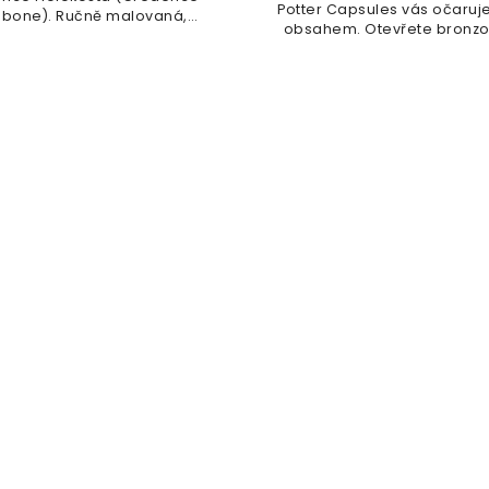
Potter Capsules vás očaruj
bone). Ručně malovaná,
obsahem. Otevřete bronzov
detailní...