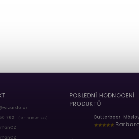
KT
POSLEDNÍ HODNOCENÍ
PRODUKTŮ
@
wizardo.cz
50 762
(Po - Pá 10.00-16.00)
erfanCZ
...
erfanCZ