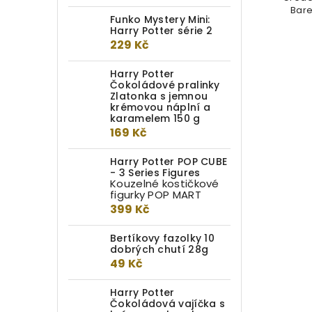
ka...
všechna vaše fantastická
Bare
Funko Mystery Mini:
dobrodružství....
Harry Potter série 2
229 Kč
Harry Potter
Čokoládové pralinky
Zlatonka s jemnou
krémovou náplní a
karamelem 150 g
169 Kč
Harry Potter POP CUBE
- 3 Series Figures
Kouzelné kostičkové
figurky POP MART
399 Kč
Bertíkovy fazolky 10
dobrých chutí 28g
49 Kč
Harry Potter
Čokoládová vajíčka s