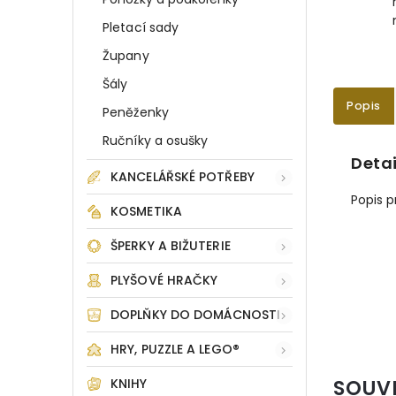
Pletací sady
Župany
Šály
Popis
Peněženky
Ručníky a osušky
Detai
KANCELÁŘSKÉ POTŘEBY
Popis 
KOSMETIKA
ŠPERKY A BIŽUTERIE
PLYŠOVÉ HRAČKY
DOPLŇKY DO DOMÁCNOSTI
HRY, PUZZLE A LEGO®
SOUV
KNIHY