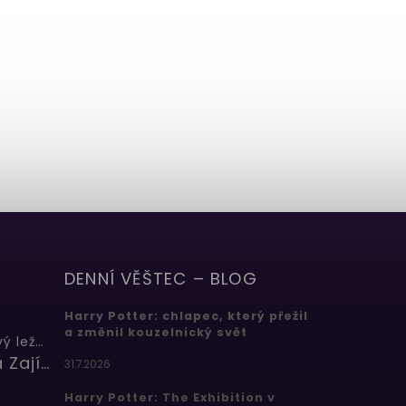
DENNÍ VĚŠTEC – BLOG
Harry Potter: chlapec, který přežil
a změnil kouzelnický svět
Butterbeer: Máslový ležák
Barbora Zajícová
31.7.2026
Harry Potter: The Exhibition v