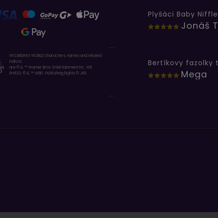
Plyšáci Baby Niffle
Jonáš T
...
WIZARDING WORLD characters, names and related
indicia
are © & ™ Warner Bros. Entertainment Inc. WB
Mega
SHIELD: © & ™ WBEI. Publishing Rights © JKR.
...