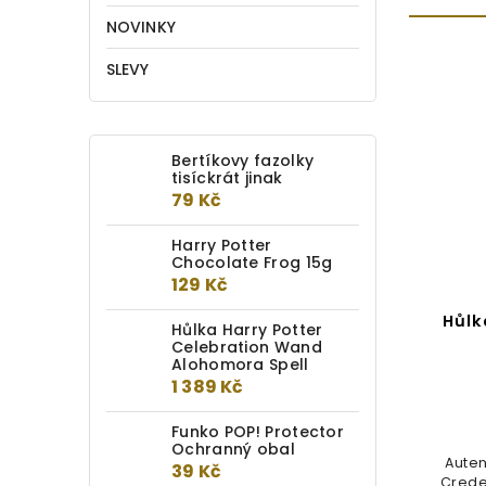
NOVINKY
SLEVY
Bertíkovy fazolky
tisíckrát jinak
79 Kč
Harry Potter
Chocolate Frog 15g
129 Kč
ald
Ohebný Větvík
Hůlk
Hůlka Harry Potter
Celebration Wand
Alohomora Spell
Detail
1 389 Kč
249 Kč
Funko POP! Protector
Ochranný obal
lky
Toto rozkošné stvoření je
Auten
39 Kč
ástí
dokonalým společníkem pro
Crede