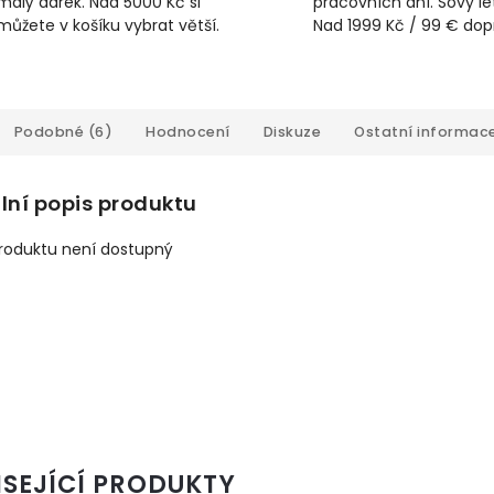
malý dárek. Nad 5000 Kč si
pracovních dní. Sovy lét
můžete v košíku vybrat větší.
Nad 1999 Kč / 99 € do
Podobné (6)
Hodnocení
Diskuze
Ostatní informac
lní popis produktu
produktu není dostupný
ISEJÍCÍ PRODUKTY