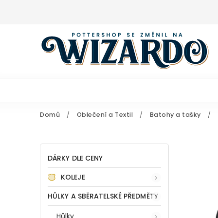
Domů
/
Oblečení a Textil
/
Batohy a tašky
/
DÁRKY DLE CENY
KOLEJE
HŮLKY A SBĚRATELSKÉ PŘEDMĚTY
Hůlky