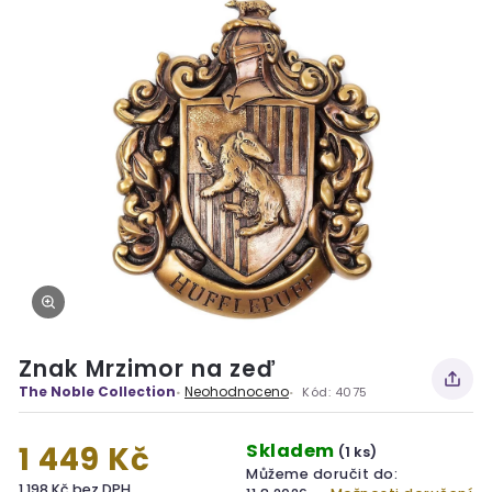
Znak Mrzimor na zeď
The Noble Collection
Neohodnoceno
Kód:
4075
Skladem
1 449 Kč
(1 ks)
Můžeme doručit do:
1 198 Kč bez DPH