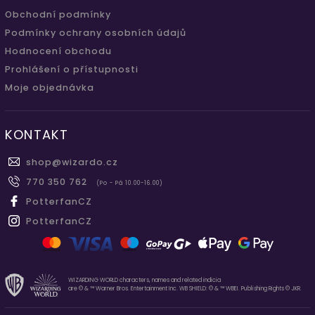
Obchodní podmínky
Podmínky ochrany osobních údajů
Hodnocení obchodu
Prohlášení o přístupnosti
Moje objednávka
KONTAKT
shop
@
wizardo.cz
770 350 762
(Po - Pá 10.00-16.00)
PotterfanCZ
PotterfanCZ
WIZARDING WORLD characters, names and related indicia
are © & ™ Warner Bros. Entertainment Inc. WB SHIELD: © & ™ WBEI. Publishing Rights © JKR.