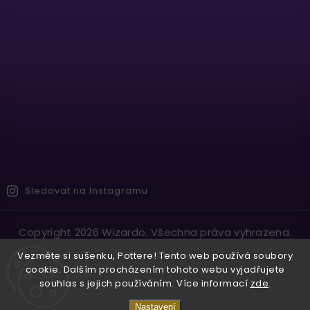
Sledovat na Instagramu
Copyright 2026
Wizardo
. Všechna práva vyhrazena.
Vytvořil
Shoptet
| Design
Shoptak.cz.
Vezměte si sušenku, Pottere! Tento web používá soubory
cookie. Dalším procházením tohoto webu vyjadřujete
souhlas s jejich používáním. Více informací
zde
.
Nastavení