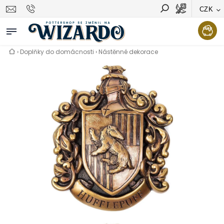
CZK
Vyhledávání
Hledat
›
Doplňky do domácnosti
›
Nástěnné dekorace