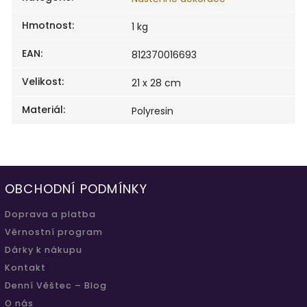
Hmotnost
:
1 kg
EAN
:
812370016693
Velikost
:
21 x 28 cm
Materiál
:
Polyresin
OBCHODNÍ PODMÍNKY
Doprava a platba
Věrnostní program
Dárky k nákupu
Kontakt
Denní Věštec – Blog
O nás