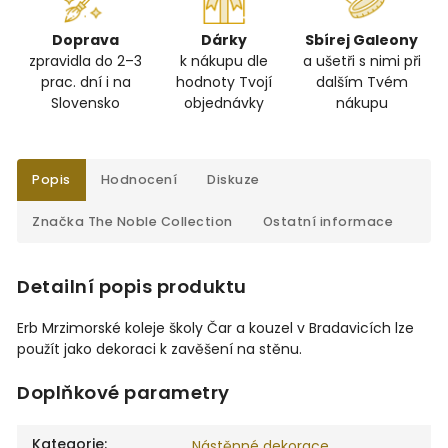
Doprava
Dárky
Sbírej Galeony
zpravidla do 2–3
k nákupu dle
a ušetři s nimi při
prac. dní i na
hodnoty Tvojí
dalším Tvém
Slovensko
objednávky
nákupu
Popis
Hodnocení
Diskuze
Značka
The Noble Collection
Ostatní informace
Detailní popis produktu
Erb Mrzimorské koleje školy Čar a kouzel v Bradavicích lze
použít jako dekoraci k zavěšení na stěnu.
Doplňkové parametry
Kategorie
:
Nástěnné dekorace