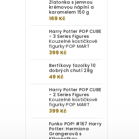
Zlatonka s jemnou
krémovou náplní a
karamelem 150 g
169 Kč
Harry Potter POP CUBE
- 3 Series Figures
Kouzelné kostičkové
figurky POP MART
399 Kč
Bertíkovy fazolky 10
dobrých chutí 28g
49 Kč
Harry Potter POP CUBE
- 2 Series Figures
Kouzelné kostičkové
figurky POP MART
399 Kč
Funko POP! #167 Harry
Potter: Hermiona
Grangerová s
Křivonožkou