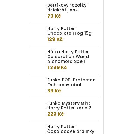
Bertíkovy fazolky
tisíckrát jinak
79 Kč
Harry Potter
Chocolate Frog 15g
129 Kč
Hůlka Harry Potter
Celebration Wand
Alohomora Spell
1 389 Kč
Funko POP! Protector
Ochranný obal
39 Kč
Funko Mystery Mini:
Harry Potter série 2
229 Kč
Harry Potter
Čokoládové pralinky