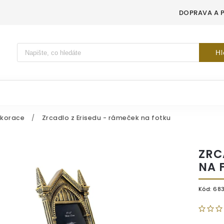
DOPRAVA A 
Vyhledávání
Hl
ekorace
/
Zrcadlo z Erisedu - rámeček na fotku
ZRC
NA 
Kód:
683