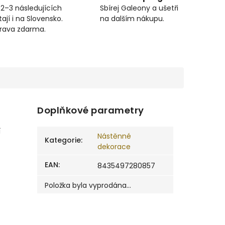
 2–3 následujících
Sbírej Galeony a ušetři
ají i na Slovensko.
na dalším nákupu.
prava zdarma.
Doplňkové parametry
í
Nástěnné
Kategorie
:
dekorace
EAN
:
8435497280857
Položka byla vyprodána…