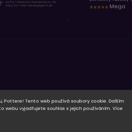
are © & ™ Warner Bros. Entertainment Inc. WB
Mega
SHIELD: © & ™ WBEI. Publishing Rights © JKR.
...
, Pottere! Tento web používá soubory cookie. Dalším
Copyright 2026
Wizardo
. Všechna práva vyhrazena.
 webu vyjadřujete souhlas s jejich používáním. Více
Vytvořil
Shoptet
| Design
Shoptak.cz.