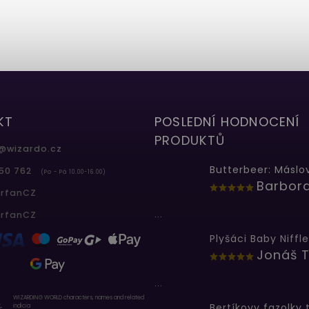
KT
POSLEDNÍ HODNOCENÍ
PRODUKTŮ
@
wizardo.cz
50 762
(Po - Pá 10.00-16.00)
erfanCZ
...
erfanCZ
Plyšáci Baby Niffle
Jonáš T
...
WIZARDING WORLD characters, names and related
indicia