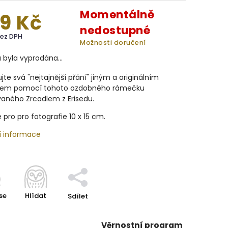
Momentálně
9 Kč
nedostupné
bez DPH
Možnosti doručení
a byla vyprodána…
te svá "nejtajnější přání" jiným a originálním
em pomocí tohoto ozdobného rámečku
vaného Zrcadlem z Erisedu.
 pro
pro fotografie 10 x 15 cm.
í informace
se
Hlídat
Sdílet
Věrnostní program