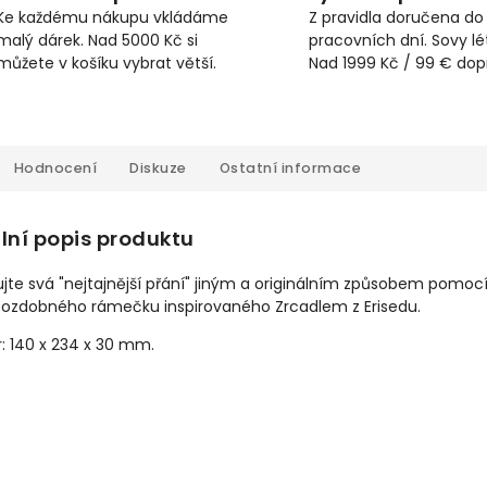
Ke každému nákupu vkládáme
Z pravidla doručena do
malý dárek. Nad 5000 Kč si
pracovních dní. Sovy lét
můžete v košíku vybrat větší.
Nad 1999 Kč / 99 € do
Hodnocení
Diskuze
Ostatní informace
lní popis produktu
te svá "nejtajnější přání" jiným a originálním způsobem pomoc
 ozdobného rámečku inspirovaného Zrcadlem z Erisedu.
: 140 x 234 x 30 mm.