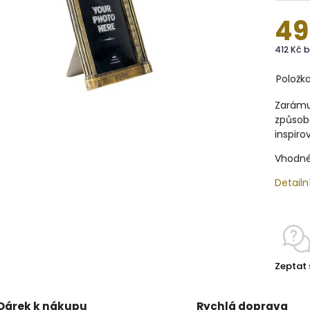
49
412 Kč 
Položk
Zarámuj
způsob
inspiro
Vhodné
Detailn
Zeptat 
Dárek k nákupu
Rychlá doprava