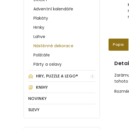
Adventní kalendáře
Plakáty
Hrnky
Lahve
Popis
Nástěnné dekorace
Polštáře
Detai
Párty a oslavy
Zarámuj
HRY, PUZZLE A LEGO®
tohoto
KNIHY
Rozměr
NOVINKY
SLEVY