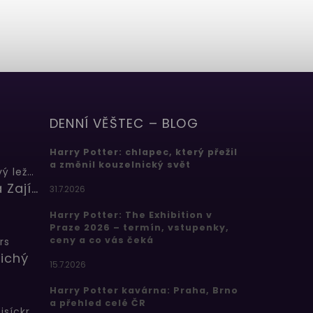
DENNÍ VĚŠTEC – BLOG
Harry Potter: chlapec, který přežil
a změnil kouzelnický svět
Butterbeer: Máslový ležák
Barbora Zajícová
31.7.2026
Harry Potter: The Exhibition v
Praze 2026 – termín, vstupenky,
ceny a co vás čeká
rs
ichý
15.7.2026
Harry Potter kavárna: Praha, Brno
a přehled celé ČR
Bertíkovy fazolky tisíckrát jinak