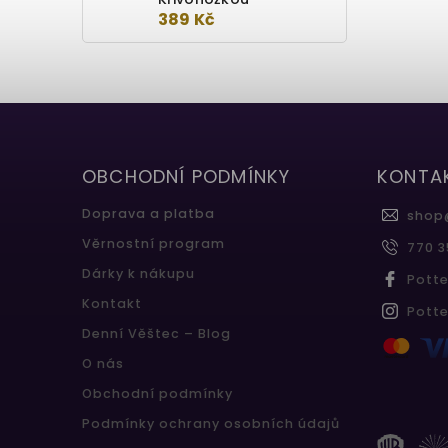
389 Kč
OBCHODNÍ PODMÍNKY
KONTA
Doprava a platba
shop
Věrnostní program
770 3
Dárky k nákupu
Pott
Kontakt
Pott
Denní Věštec – Blog
O nás
Obchodní podmínky
Podmínky ochrany osobních údajů