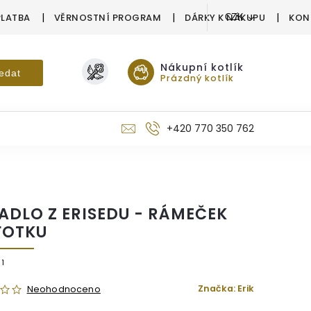
PLATBA
VĚRNOSTNÍ PROGRAM
DÁRKY K NÁKUPU
KON
CZK
Nákupní kotlík
edat
Prázdný kotlík
+420 770 350 762
ADLO Z ERISEDU - RÁMEČEK
FOTKU
1
Značka:
Erik
Neohodnoceno