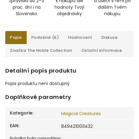
zpravidla do 2–3
k nákupu dle
a ušetři s nimi při
prac. dní i na
hodnoty Tvojí
dalším Tvém
Slovensko
objednávky
nákupu
Popis
Podobné (6)
Hodnocení
Diskuze
Značka
The Noble Collection
Ostatní informace
Detailní popis produktu
Popis produktu není dostupný
Doplňkové parametry
Kategorie
:
Magical Creatures
EAN
:
849421003432
Položka byla vyprodána…