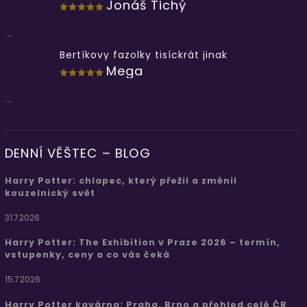
Jonáš Tichý
...
Bertíkovy fazolky tisíckrát jinak
Mega
...
DENNÍ VĚŠTEC – BLOG
Harry Potter: chlapec, který přežil a změnil
kouzelnický svět
31.7.2026
Harry Potter: The Exhibition v Praze 2026 – termín,
vstupenky, ceny a co vás čeká
15.7.2026
Harry Potter kavárna: Praha, Brno a přehled celé ČR