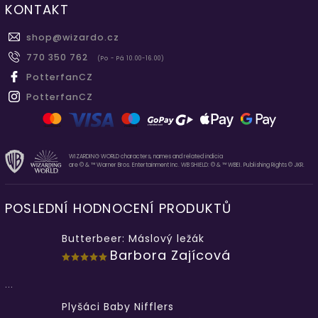
KONTAKT
shop
@
wizardo.cz
770 350 762
(Po - Pá 10.00-16.00)
PotterfanCZ
PotterfanCZ
WIZARDING WORLD characters, names and related indicia
are © & ™ Warner Bros. Entertainment Inc. WB SHIELD: © & ™ WBEI. Publishing Rights © JKR.
POSLEDNÍ HODNOCENÍ PRODUKTŮ
Butterbeer: Máslový ležák
Barbora Zajícová
...
Plyšáci Baby Nifflers