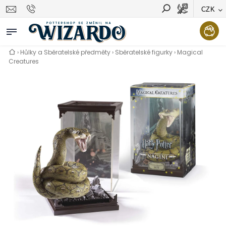
CZK
Vyhledávání
Hledat
›
Hůlky a Sběratelské předměty
›
Sběratelské figurky
›
Magical
Creatures