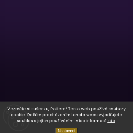
Sledovat na Instagramu
Vezměte si sušenku, Pottere! Tento web používá soubory
cookie. Dalším procházením tohoto webu vyjadřujete
souhlas s jejich používáním. Více informací
zde
.
Copyright 2026
Wizardo
. Všechna práva vyhrazena.
Nastavení
Vytvořil
Shoptet
| Design
Shoptak.cz.