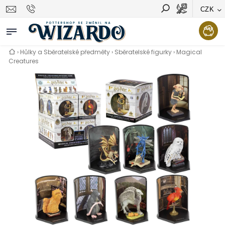
CZK
Vyhledávání
Hledat
›
Hůlky a Sběratelské předměty
›
Sběratelské figurky
›
Magical
Creatures