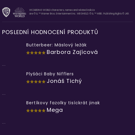
WIZARDING WORLD characters, names and related indicia
are © & ™ Warner Bros. Entertainment Inc. WB SHIELD: © & ™ WBEI. Publishing Rights © JKR.
POSLEDNÍ HODNOCENÍ PRODUKTŮ
Butterbeer: Máslový ležák
Barbora Zajícová
...
Plyšáci Baby Nifflers
Jonáš Tichý
...
Bertíkovy fazolky tisíckrát jinak
Mega
...