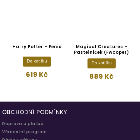
Harry Potter – Fénix
Magical Creatures –
Pastelníček (Fwooper)
Do kotlíku
Do kotlíku
619 Kč
889 Kč
OBCHODNÍ PODMÍNKY
Doprava a platba
Věrnostní program
Dárky k nákupu