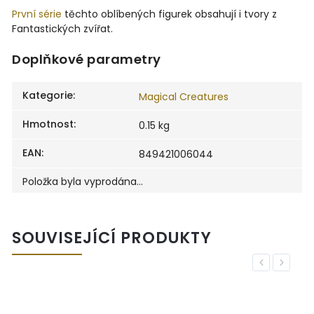
První série
těchto oblíbených figurek obsahují i tvory z
Fantastických zvířat.
Doplňkové parametry
Kategorie
:
Magical Creatures
Hmotnost
:
0.15 kg
EAN
:
849421006044
Položka byla vyprodána…
SOUVISEJÍCÍ PRODUKTY
Previous
Next