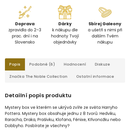
Doprava
Dárky
Sbírej Galeony
zpravidla do 2–3
k nákupu dle
a ušetři s nimi při
prac. dní i na
hodnoty Tvojí
dalším Tvém
Slovensko
objednávky
nákupu
Popis
Podobné (6)
Hodnocení
Diskuze
Značka
The Noble Collection
Ostatní informace
Detailní popis produktu
Mystery box ve kterém se ukrývá zvíře ze světa Harryho
Pottera. Mystery box obsahuje jednu z 8 tvorů: Hedviku,
Raracha, Draka, Prašivku, Klofana, Fénixe, Křivonožku nebo
Dobbyho. Posbírate je všechny?