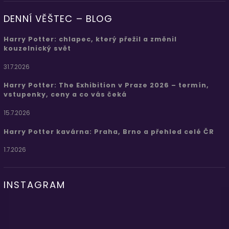
DENNÍ VĚŠTEC – BLOG
Harry Potter: chlapec, který přežil a změnil
kouzelnický svět
31.7.2026
Harry Potter: The Exhibition v Praze 2026 – termín,
vstupenky, ceny a co vás čeká
15.7.2026
Harry Potter kavárna: Praha, Brno a přehled celé ČR
1.7.2026
INSTAGRAM