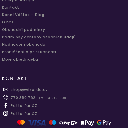
Kontakt
Denní Věštec – Blog
O nás
Obchodní podmínky
Podmínky ochrany osobních údajů
Hodnocení obchodu
Prohlášení o přístupnosti
Moje objednávka
KONTAKT
shop
@
wizardo.cz
770 350 762
(Po - Pá 10.00-16.00)
PotterfanCZ
PotterfanCZ