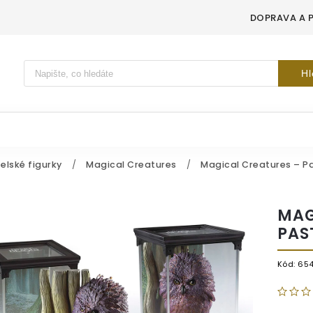
DOPRAVA A 
Vyhledávání
Hl
elské figurky
/
Magical Creatures
/
Magical Creatures – P
MAG
PAS
Kód:
65