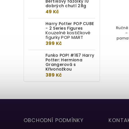
Bertíkovy fazolky 10
Detail
dobrých chutí 28g
49 Kč
889 Kč
Harry Potter POP CUBE
- 2 Series Figures
Bazilišek je velice nebezpečná
Ručně
Kouzelné kostičkové
nestvůra, kterou před tisícem let
–
figurky POP MART
zavřel Salazar Zmijozel do...
pamatu
399 Kč
Funko POP! #167 Harry
Potter: Hermiona
Grangerová s
Křivonožkou
389 Kč
OBCHODNÍ PODMÍNKY
KONTA