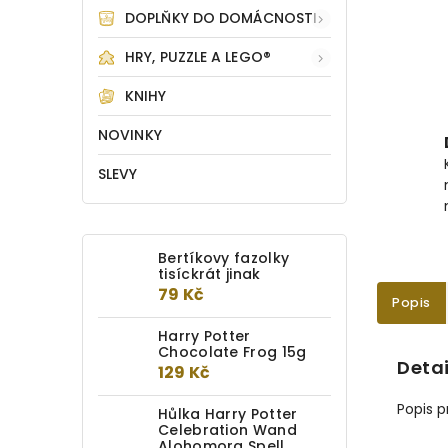
DOPLŇKY DO DOMÁCNOSTI
HRY, PUZZLE A LEGO®
KNIHY
NOVINKY
SLEVY
Bertíkovy fazolky
tisíckrát jinak
79 Kč
Popis
Harry Potter
Chocolate Frog 15g
Detai
129 Kč
Popis 
Hůlka Harry Potter
Celebration Wand
Alohomora Spell