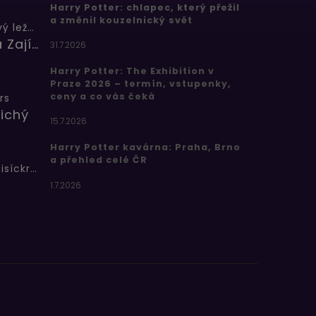
Harry Potter: chlapec, který přežil
a změnil kouzelnický svět
Butterbeer: Máslový ležák
Barbora Zajícová
31.7.2026
Harry Potter: The Exhibition v
Praze 2026 – termín, vstupenky,
ceny a co vás čeká
rs
ichý
15.7.2026
Harry Potter kavárna: Praha, Brno
a přehled celé ČR
Bertíkovy fazolky tisíckrát jinak
1.7.2026