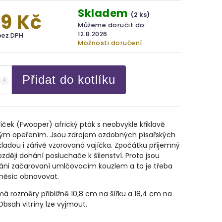
Skladem
9 Kč
(2 ks)
Můžeme doručit do:
12.8.2026
bez DPH
Možnosti doručení
Přidat do kotlíku
íček (Fwooper) africký pták s neobvykle křiklavě
ým opeřením. Jsou zdrojem ozdobných písařských
kladou i zářivě vzorovaná vajíčka. Zpočátku příjemný
zději dohání posluchače k šílenství. Proto jsou
áni začarovaní umlčovacím kouzlem a to je třeba
měsíc obnovovat.
á rozměry přibližně 10,8 cm na šířku a 18,4 cm na
Obsah vitríny lze vyjmout.