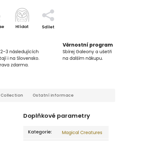
se
Hlídat
Sdílet
Věrnostní program
 2–3 následujících
Sbírej Galeony a ušetři
ají i na Slovensko.
na dalším nákupu.
prava zdarma.
Collection
Ostatní informace
Doplňkové parametry
Kategorie
:
Magical Creatures