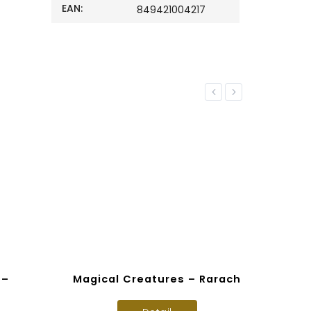
EAN
:
849421004217
Previous
Next
 –
Magical Creatures – Rarach
Mag