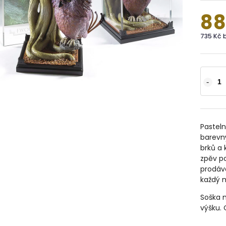
88
735 Kč 
Pasteln
barevn
brků a 
zpěv po
prodáv
každý 
Soška m
výšku. 