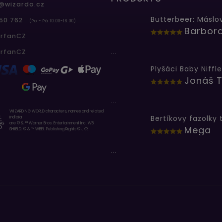
@
wizardo.cz
50 762
(Po - Pá 10.00-16.00)
erfanCZ
...
erfanCZ
Plyšáci Baby Niffle
Jonáš T
...
WIZARDING WORLD characters, names and related
indicia
are © & ™ Warner Bros. Entertainment Inc. WB
Mega
SHIELD: © & ™ WBEI. Publishing Rights © JKR.
...