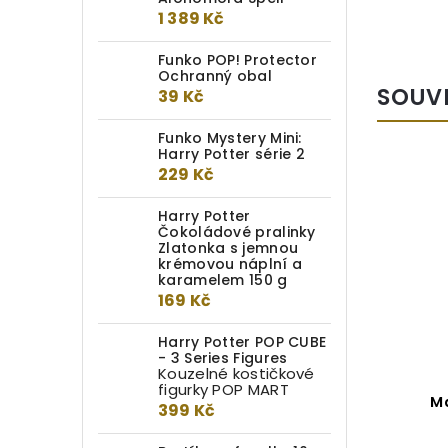
1 389 Kč
Funko POP! Protector
Ochranný obal
SOUV
39 Kč
Funko Mystery Mini:
Harry Potter série 2
229 Kč
Harry Potter
Čokoládové pralinky
Zlatonka s jemnou
krémovou náplní a
karamelem 150 g
169 Kč
Harry Potter POP CUBE
- 3 Series Figures
Kouzelné kostičkové
figurky POP MART
Magical Creatures –
M
399 Kč
Bazilišek