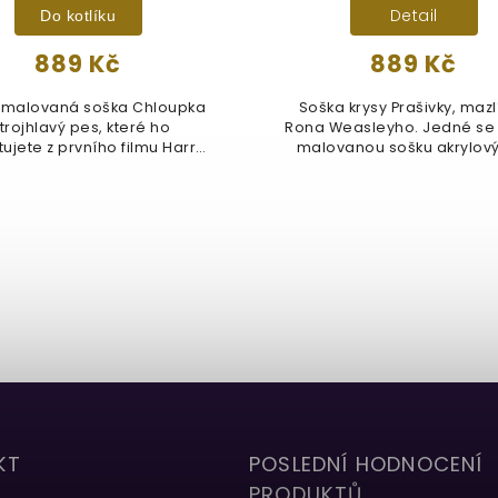
Detail
Do kotlíku
889 Kč
889 Kč
 malovaná soška Chloupka
Soška krysy Prašivky, mazl
 trojhlavý pes, které ho
Rona Weasleyho. Jedné se ručně
jete z prvního filmu Harry
malovanou sošku akrylový
Potter a...
KT
POSLEDNÍ HODNOCENÍ
PRODUKTŮ