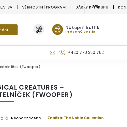
PLATBA
VĚRNOSTNÍ PROGRAM
DÁRKY K NÁKUPU
KON
CZK
Nákupní kotlík
edat
Prázdný kotlík
+420 770 350 762
astelníček (Fwooper)
ICAL CREATURES –
TELNÍČEK (FWOOPER)
4
Značka:
The Noble Collection
Neohodnoceno