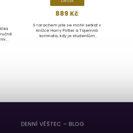
Detail
889 Kč
S rarachem jste se mohli setkat v
Ručně
íčka
knížce Harry Potter a Tajemná
pů
komnata, kdy je studentům
obr
mi...
ukazuje...
DENNÍ VĚŠTEC – BLOG