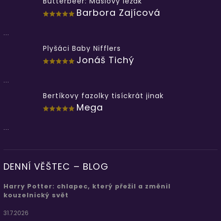
Butterbeer: Máslový ležák
Barbora Zajícová
...
Plyšáci Baby Nifflers
Jonáš Tichý
...
Bertíkovy fazolky tisíckrát jinak
Mega
...
DENNÍ VĚŠTEC – BLOG
Harry Potter: chlapec, který přežil a změnil
kouzelnický svět
31.7.2026