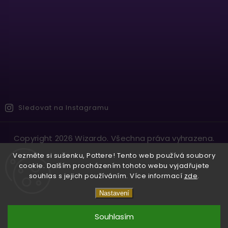
Sledovat na Instagramu
Copyright 2026
Wizardo
. Všechna práva vyhrazena.
Vytvořil
Shoptet
| Design
Shoptak.cz.
Vezměte si sušenku, Pottere! Tento web používá soubory
cookie. Dalším procházením tohoto webu vyjadřujete
souhlas s jejich používáním. Více informací
zde
.
Nastavení
Souhlasím