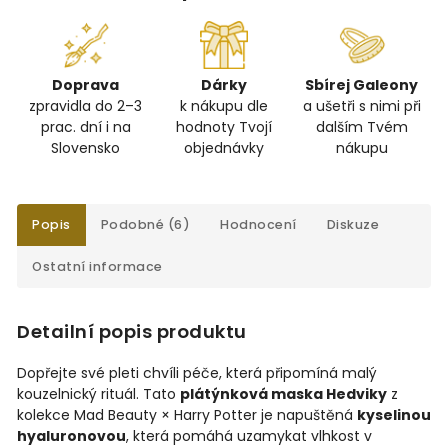
Doprava
Dárky
Sbírej Galeony
zpravidla do 2–3
k nákupu dle
a ušetři s nimi při
prac. dní i na
hodnoty Tvojí
dalším Tvém
Slovensko
objednávky
nákupu
Popis
Podobné (6)
Hodnocení
Diskuze
Ostatní informace
Detailní popis produktu
Dopřejte své pleti chvíli péče, která připomíná malý
kouzelnický rituál. Tato
plátýnková maska Hedviky
z
kolekce Mad Beauty × Harry Potter je napuštěná
kyselinou
hyaluronovou
, která pomáhá uzamykat vlhkost v