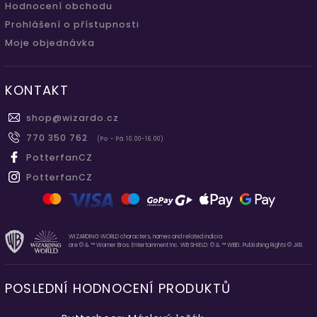
Hodnocení obchodu
Prohlášení o přístupnosti
Moje objednávka
KONTAKT
shop
@
wizardo.cz
770 350 762
(Po - Pá 10.00-16.00)
PotterfanCZ
PotterfanCZ
WIZARDING WORLD characters, names and related indicia
are © & ™ Warner Bros. Entertainment Inc. WB SHIELD: © & ™ WBEI. Publishing Rights © JKR.
POSLEDNÍ HODNOCENÍ PRODUKTŮ