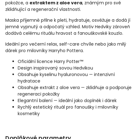
pokožce, a
extraktem z aloe vera
, známým pro své
zklidňující a regenerační vlastnosti.
Maska příjemně přilne k pleti, hydratuje, osvěžuje a dodá jí
jemně vypnutý a odpočatý vzhled. Motiv Hedviky zároveň
dodává celému rituálu hravost a fanouškovské kouzlo.
Ideální pro večerní relax, self-care chvíle nebo jako milý
dárek pro milovníky Harryho Pottera.
Oficiální licence Harry Potter™
Design inspirovaný sovou Hedvikou
Obsahuje kyselinu hyaluronovou — intenzivní
hydratace
Obsahuje extrakt z aloe vera — zklidňuje a podporuje
regeneraci pokožky
Elegantní balení — ideální jako doplněk i dárek
Rychlý estetický rituál pro fanoušky i milovníky
kosmetiky
Doplňkové parametry