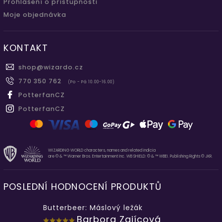
Prohlášení o přístupnosti
Moje objednávka
KONTAKT
shop
@
wizardo.cz
770 350 762
(Po - Pá 10.00-16.00)
PotterfanCZ
PotterfanCZ
WIZARDING WORLD characters, names and related indicia
are © & ™ Warner Bros. Entertainment Inc. WB SHIELD: © & ™ WBEI. Publishing Rights © JKR.
POSLEDNÍ HODNOCENÍ PRODUKTŮ
Butterbeer: Máslový ležák
Barbora Zajícová