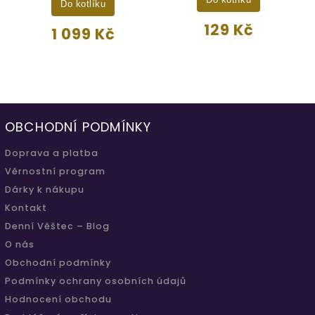
Do kotlíku
Do kotlíku
129 Kč
1 099 Kč
OBCHODNÍ PODMÍNKY
Doprava a platba
Věrnostní program
Dárky k nákupu
Kontakt
Denní Věštec – Blog
O nás
Obchodní podmínky
Podmínky ochrany osobních údajů
Hodnocení obchodu