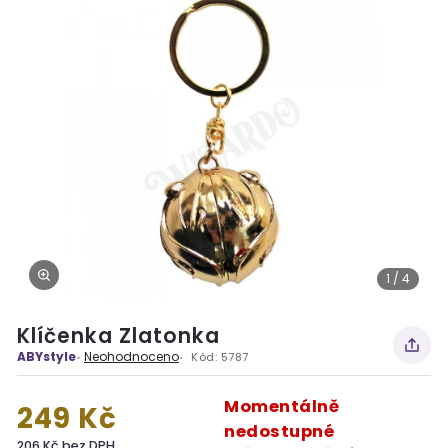
1 / 4
Klíčenka Zlatonka
ABYstyle
Neohodnoceno
Kód:
5787
Momentálně
249 Kč
nedostupné
206 Kč bez DPH