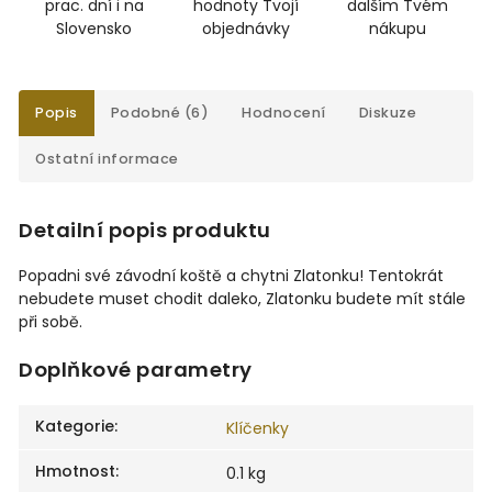
prac. dní i na
hodnoty Tvojí
dalším Tvém
Slovensko
objednávky
nákupu
Popis
Podobné (6)
Hodnocení
Diskuze
Ostatní informace
Detailní popis produktu
Popadni své závodní koště a chytni Zlatonku! Tentokrát
nebudete muset chodit daleko, Zlatonku budete mít stále
při sobě.
Doplňkové parametry
Kategorie
:
Klíčenky
Hmotnost
:
0.1 kg