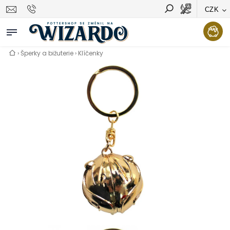
CZK
Vyhledávání
Hledat
›
Šperky a bižuterie
›
Klíčenky