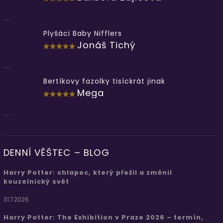
...
Plyšáci Baby Nifflers
Jonáš Tichý
...
Bertíkovy fazolky tisíckrát jinak
Mega
...
DENNÍ VĚŠTEC – BLOG
Harry Potter: chlapec, který přežil a změnil
kouzelnický svět
31.7.2026
Harry Potter: The Exhibition v Praze 2026 – termín,