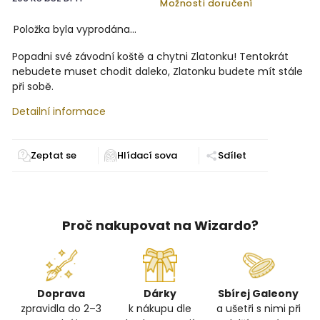
Možnosti doručení
Položka byla vyprodána…
Popadni své závodní koště a chytni Zlatonku! Tentokrát
nebudete muset chodit daleko, Zlatonku budete mít stále
při sobě.
Detailní informace
Zeptat se
Sdílet
Proč nakupovat na Wizardo?
Doprava
Dárky
Sbírej Galeony
zpravidla do 2–3
k nákupu dle
a ušetři s nimi při