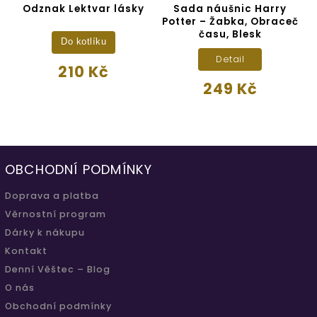
Odznak Lektvar lásky
Sada náušnic Harry
Potter – Žabka, Obraceč
času, Blesk
Do kotlíku
Detail
210 Kč
249 Kč
OBCHODNÍ PODMÍNKY
Doprava a platba
Věrnostní program
Dárky k nákupu
Kontakt
Denní Věštec – Blog
O nás
Obchodní podmínky