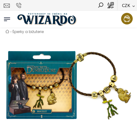
CZK
Vyhledávání
Hledat
›
Šperky a bižuterie