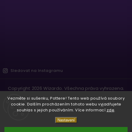
Sledovat na Instagramu
Copyright 2026
Wizardo
. Všechna práva vyhrazena.
Vytvořil
Shoptet
| Design
Shoptak.cz.
Vezměte si sušenku, Pottere! Tento web používá soubory
cookie. Dalším procházením tohoto webu vyjadřujete
souhlas s jejich používáním. Více informací
zde
.
Nastavení