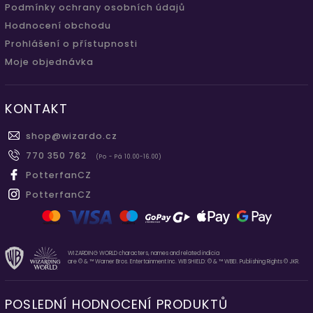
Podmínky ochrany osobních údajů
Hodnocení obchodu
Prohlášení o přístupnosti
Moje objednávka
KONTAKT
shop
@
wizardo.cz
770 350 762
(Po - Pá 10.00-16.00)
PotterfanCZ
PotterfanCZ
WIZARDING WORLD characters, names and related indicia
are © & ™ Warner Bros. Entertainment Inc. WB SHIELD: © & ™ WBEI. Publishing Rights © JKR.
POSLEDNÍ HODNOCENÍ PRODUKTŮ