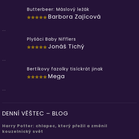
Butterbeer: Máslový ležák
Barbora Zajícová
...
Plyšáci Baby Nifflers
Jonáš Tichý
...
Bertíkovy fazolky tisíckrát jinak
Mega
...
DENNÍ VĚŠTEC – BLOG
Harry Potter: chlapec, který přežil a změnil
kouzelnický svět