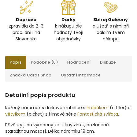
Doprava
Dárky
Sbírej Galeony
zpravidla do 2–3
k nákupu dle
a ušetři s nimi při
prac. dní i na
hodnoty Tvojí
dalším Tvém
Slovensko
objednávky
nákupu
Popis
Podobné (6)
Hodnocení
Diskuze
Značka
Carat Shop
Ostatní informace
Detailní popis produktu
Kožený náramek s dárkové krabičce s
hrabákem
(niffler) a
větvíkem
(picket) z filmové série
Fantastická zvířata
.
Přívěsky jsou vyrobeny ze slitiny zinku, pozlacené
starožitnou mosazí. Délka náramku 19 cm.