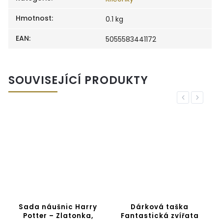
Hmotnost
:
0.1 kg
EAN
:
5055583441172
SOUVISEJÍCÍ PRODUKTY
Previous
Next
-
Sada náušnic Harry
Dárková taška
Potter – Zlatonka,
Fantastická zvířata
P