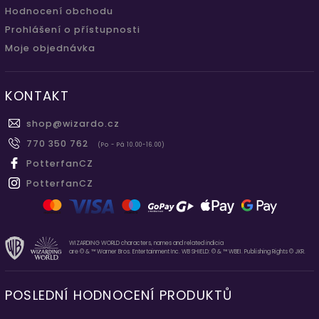
Hodnocení obchodu
Prohlášení o přístupnosti
Moje objednávka
KONTAKT
shop
@
wizardo.cz
770 350 762
(Po - Pá 10.00-16.00)
PotterfanCZ
PotterfanCZ
WIZARDING WORLD characters, names and related indicia
are © & ™ Warner Bros. Entertainment Inc. WB SHIELD: © & ™ WBEI. Publishing Rights © JKR.
POSLEDNÍ HODNOCENÍ PRODUKTŮ