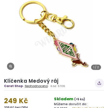
1 / 2
Klíčenka Medový ráj
Carat Shop
Neohodnoceno
Kód:
5706
Skladem
249 Kč
(>5 ks)
Můžeme doručit do:
206 Kč bez DPH