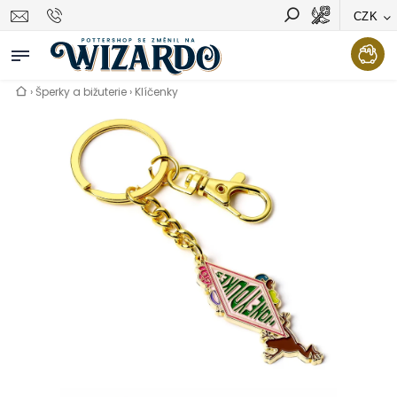
CZK
Vyhledávání
Hledat
›
Šperky a bižuterie
›
Klíčenky