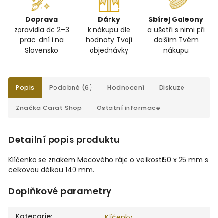
Doprava
Dárky
Sbírej Galeony
zpravidla do 2–3
k nákupu dle
a ušetři s nimi při
prac. dní i na
hodnoty Tvojí
dalším Tvém
Slovensko
objednávky
nákupu
Popis
Podobné (6)
Hodnocení
Diskuze
Značka
Carat Shop
Ostatní informace
Detailní popis produktu
Klíčenka se znakem Medového ráje o velikosti
50 x 25 mm s
celkovou délkou 140 mm.
Doplňkové parametry
Kategorie
:
Klíčenky