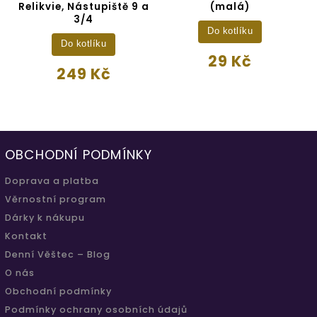
Relikvie, Nástupiště 9 a
(malá)
3/4
Do kotlíku
Do kotlíku
29 Kč
249 Kč
OBCHODNÍ PODMÍNKY
Doprava a platba
Věrnostní program
Dárky k nákupu
Kontakt
Denní Věštec – Blog
O nás
Obchodní podmínky
Podmínky ochrany osobních údajů