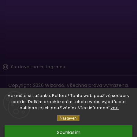
Sledovat na Instagramu
Copyright 2026
Wizardo
. Všechna práva vyhrazena.
Vytvořil
Shoptet
| Design
Shoptak.cz.
Vezměte si sušenku, Pottere! Tento web používá soubory
cookie. Dalším procházením tohoto webu vyjadřujete
souhlas s jejich používáním. Více informací
zde
.
Nastavení
Souhlasím