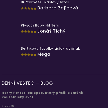
Butterbeer: Máslový ležák
Barbora Zajícová
...
Plyšáci Baby Nifflers
Jonáš Tichý
...
Bertíkovy fazolky tisíckrát jinak
Mega
...
DENNÍ VĚŠTEC – BLOG
Harry Potter: chlapec, který přežil a změnil
kouzelnický svět
31.7.2026