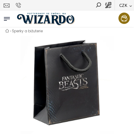
CZK
Vyhledávání
Hledat
›
Šperky a bižuterie