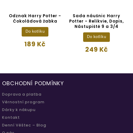
Odznak Harry Potter -
Sada náušnic Harry
Čokoládová žabka
Potter - Relikvie, Dopis,
h
Nástupiště 9 a 3/4
Do kotlíku
Do kotlíku
189 Kč
249 Kč
OBCHODNÍ PODMÍNKY
Doprava a platba
Věrnostní program
Dárky k nákupu
Kontakt
Denní Věštec – Blog
O nás