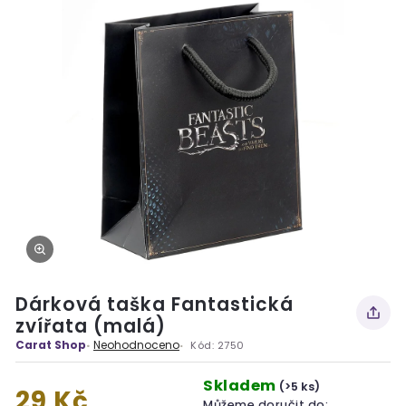
Dárková taška Fantastická
zvířata (malá)
Carat Shop
Neohodnoceno
Kód:
2750
Skladem
(>5 ks)
29 Kč
Můžeme doručit do: