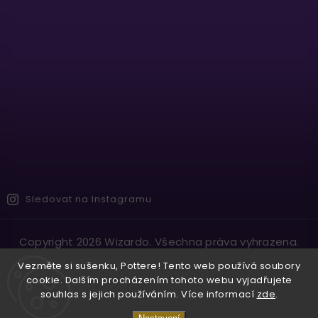
Sledovat na Instagramu
Copyright 2026
Wizardo
. Všechna práva vyhrazena.
Vytvořil
Shoptet
| Design
Shoptak.cz.
Vezměte si sušenku, Pottere! Tento web používá soubory
cookie. Dalším procházením tohoto webu vyjadřujete
souhlas s jejich používáním. Více informací
zde
.