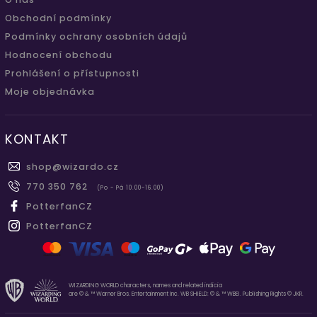
Obchodní podmínky
Podmínky ochrany osobních údajů
Hodnocení obchodu
Prohlášení o přístupnosti
Moje objednávka
KONTAKT
shop
@
wizardo.cz
770 350 762
(Po - Pá 10.00-16.00)
PotterfanCZ
PotterfanCZ
WIZARDING WORLD characters, names and related indicia
are © & ™ Warner Bros. Entertainment Inc. WB SHIELD: © & ™ WBEI. Publishing Rights © JKR.