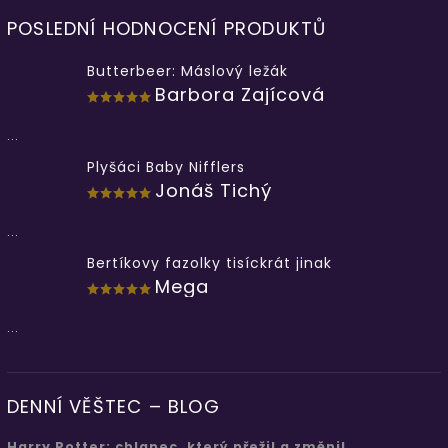
POSLEDNÍ HODNOCENÍ PRODUKTŮ
Butterbeer: Máslový ležák
Barbora Zajícová
...
Plyšáci Baby Nifflers
Jonáš Tichý
...
Bertíkovy fazolky tisíckrát jinak
Mega
...
DENNÍ VĚŠTEC – BLOG
Harry Potter: chlapec, který přežil a změnil