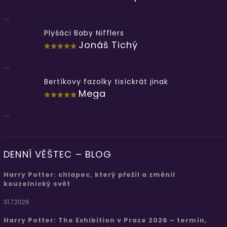
...
Plyšáci Baby Nifflers
Jonáš Tichý
...
Bertíkovy fazolky tisíckrát jinak
Mega
...
DENNÍ VĚŠTEC – BLOG
Harry Potter: chlapec, který přežil a změnil
kouzelnický svět
31.7.2026
Harry Potter: The Exhibition v Praze 2026 – termín,