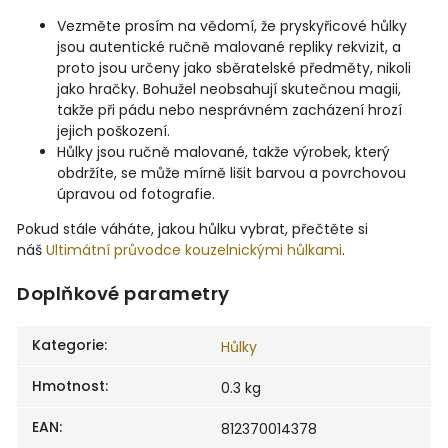
Vezměte prosím na vědomí, že pryskyřicové hůlky
jsou autentické ručně malované repliky rekvizit, a
proto jsou určeny jako sběratelské předměty, nikoli
jako hračky. Bohužel neobsahují skutečnou magii,
takže při pádu nebo nesprávném zacházení hrozí
jejich poškození.
Hůlky jsou ručně malované, takže výrobek, který
obdržíte, se může mírně lišit barvou a povrchovou
úpravou od fotografie.
Pokud stále váháte, jakou hůlku vybrat, přečtěte si
náš
Ultimátní průvodce kouzelnickými hůlkami
.
Doplňkové parametry
Kategorie
:
Hůlky
Hmotnost
:
0.3 kg
EAN
:
812370014378