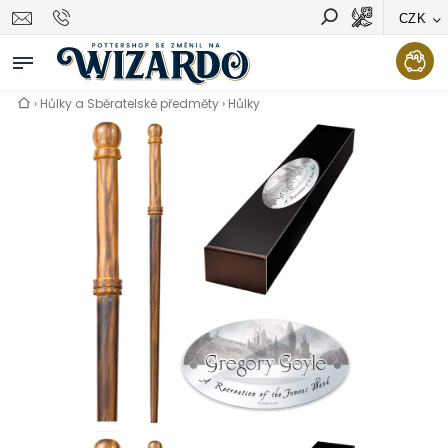
CZK
Vyhledávání
Hledat
›
Hůlky a Sběratelské předměty
›
Hůlky