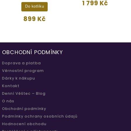
1 799 Kč
Do kotlíku
899 Kč
OBCHODNÍ PODMÍNKY
Doprava a platba
Věrnostní program
Dárky k nákupu
Kontakt
Denní Věštec – Blog
O nás
Obchodní podmínky
Podmínky ochrany osobních údajů
Hodnocení obchodu