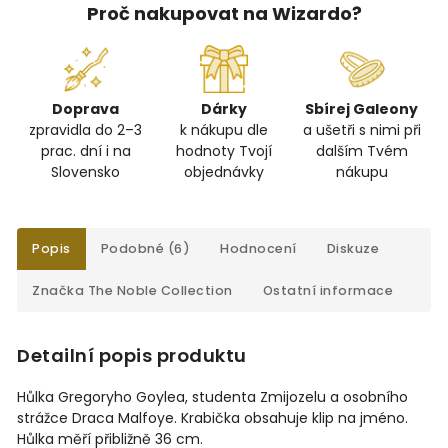
Proč nakupovat na Wizardo?
Doprava
Dárky
Sbírej Galeony
zpravidla do 2–3
k nákupu dle
a ušetři s nimi při
prac. dní i na
hodnoty Tvojí
dalším Tvém
Slovensko
objednávky
nákupu
Popis
Podobné (6)
Hodnocení
Diskuze
Značka
The Noble Collection
Ostatní informace
Detailní popis produktu
Hůlka
Gregoryho Goylea, studenta Zmijozelu a osobního
strážce Draca Malfoye.
Krabička obsahuje klip na jméno.
Hůlka měří přibližně 36 cm.