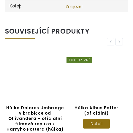
Kolej
:
Zmijozel
SOUVISEJÍCÍ PRODUKTY
Previous
Next
EXKLUZIVNĚ
a
Hůlka Dolores Umbridge
Hůlka Albus Potter
í
v krabičce od
(oficiální)
Ollivandera – oficiální
í
filmová replika z
Detail
Harryho Pottera (hůlka)