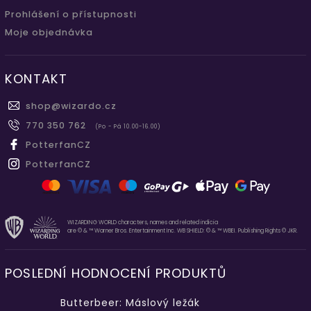
Prohlášení o přístupnosti
Moje objednávka
KONTAKT
shop
@
wizardo.cz
770 350 762
(Po - Pá 10.00-16.00)
PotterfanCZ
PotterfanCZ
WIZARDING WORLD characters, names and related indicia
are © & ™ Warner Bros. Entertainment Inc. WB SHIELD: © & ™ WBEI. Publishing Rights © JKR.
POSLEDNÍ HODNOCENÍ PRODUKTŮ
Butterbeer: Máslový ležák