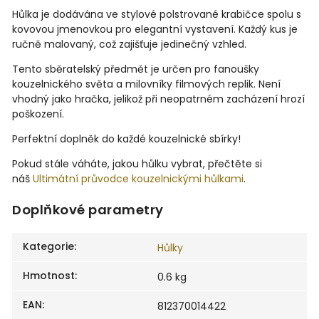
Hůlka je dodávána ve stylové polstrované krabičce spolu s
kovovou jmenovkou pro elegantní vystavení. Každý kus je
ručně malovaný, což zajišťuje jedinečný vzhled.
Tento sběratelský předmět je určen pro fanoušky
kouzelnického světa a milovníky filmových replik. Není
vhodný jako hračka, jelikož při neopatrném zacházení hrozí
poškození.
Perfektní doplněk do každé kouzelnické sbírky!
Pokud stále váháte, jakou hůlku vybrat, přečtěte si
náš
Ultimátní průvodce kouzelnickými hůlkami
.
Doplňkové parametry
Kategorie
:
Hůlky
Hmotnost
:
0.6 kg
EAN
:
812370014422