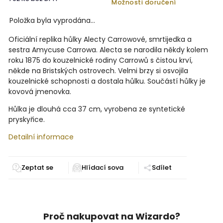
Možnosti doručení
Položka byla vyprodána…
Oficiální replika hůlky Alecty Carrowové, smrtijedka a
sestra Amycuse Carrowa. Alecta se narodila někdy kolem
roku 1875 do kouzelnické rodiny Carrowů s čistou krví,
někde na Bristských ostrovech. Velmi brzy si osvojila
kouzelnické schopnosti a dostala hůlku. Součástí hůlky je
kovová jmenovka.
Hůlka je dlouhá cca 37 cm, vyrobena ze syntetické
pryskyřice.
Detailní informace
Zeptat se
Sdílet
Proč nakupovat na Wizardo?