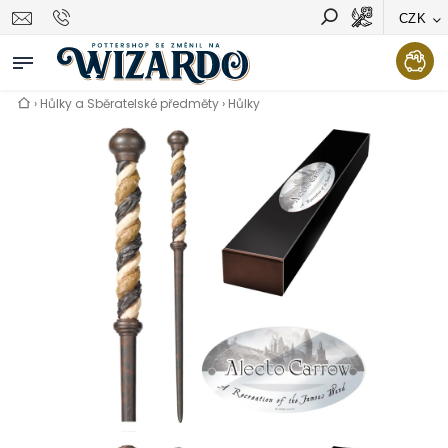
CZK
Vyhledávání
Hledat
›
Hůlky a Sběratelské předměty
›
Hůlky