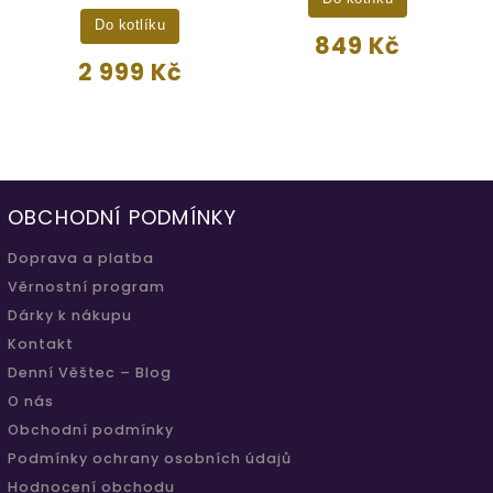
Do kotlíku
849 Kč
2 999 Kč
OBCHODNÍ PODMÍNKY
Doprava a platba
Věrnostní program
Dárky k nákupu
Kontakt
Denní Věštec – Blog
O nás
Obchodní podmínky
Podmínky ochrany osobních údajů
Hodnocení obchodu