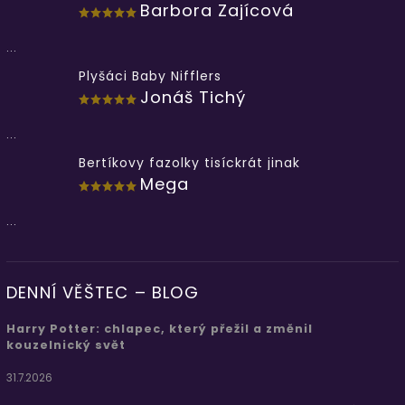
Barbora Zajícová
...
Plyšáci Baby Nifflers
Jonáš Tichý
...
Bertíkovy fazolky tisíckrát jinak
Mega
...
DENNÍ VĚŠTEC – BLOG
Harry Potter: chlapec, který přežil a změnil
kouzelnický svět
31.7.2026