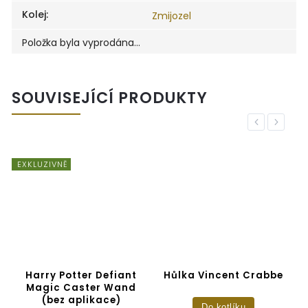
Kolej
:
Zmijozel
Položka byla vyprodána…
SOUVISEJÍCÍ PRODUKTY
Previous
Next
EXKLUZIVNĚ
e
Harry Potter Defiant
Hůlka Vincent Crabbe
Magic Caster Wand
(bez aplikace)
Do kotlíku