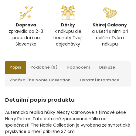
Doprava
Dárky
Sbírej Galeony
zpravidla do 2–3
k nákupu dle
a ušetři s nimi při
prac. dní i na
hodnoty Tvojí
dalším Tvém
Slovensko
objednávky
nákupu
Popis
Podobné (6)
Hodnocení
Diskuze
Značka
The Noble Collection
Ostatní informace
Detailní popis produktu
Autentická replika hůlky Alecty Carrowové z filmové série
Harry Potter. Tato detailně zpracovaná hůlka od
společnosti The Noble Collection je vyrobena ze syntetické
pryskyřice a měří přibližně 37 cm.