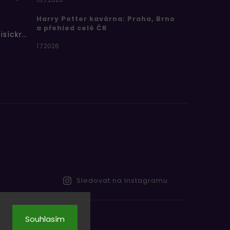
Harry Potter kavárna: Praha, Brno
a přehled celé ČR
Bertíkovy fazolky tisíckrát jinak
1.7.2026
Sledovat na Instagramu
Souhlasím