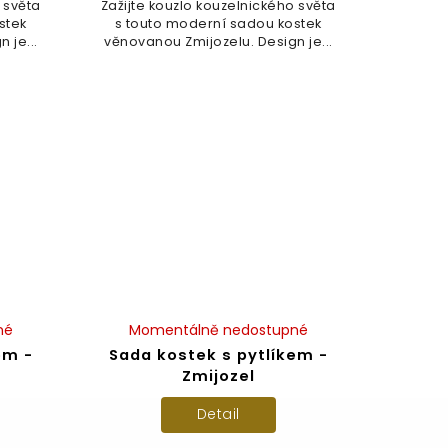
 světa
Zažijte kouzlo kouzelnického světa
stek
s touto moderní sadou kostek
 je...
věnovanou Zmijozelu. Design je...
né
Momentálně nedostupné
em -
Sada kostek s pytlíkem -
Zmijozel
Detail