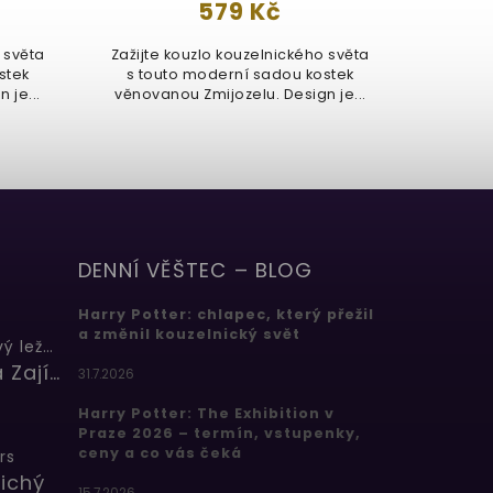
579 Kč
 světa
Zažijte kouzlo kouzelnického světa
stek
s touto moderní sadou kostek
 je...
věnovanou Zmijozelu. Design je...
DENNÍ VĚŠTEC – BLOG
Harry Potter: chlapec, který přežil
a změnil kouzelnický svět
Butterbeer: Máslový ležák
Barbora Zajícová
31.7.2026
Harry Potter: The Exhibition v
Praze 2026 – termín, vstupenky,
ceny a co vás čeká
rs
ichý
15.7.2026