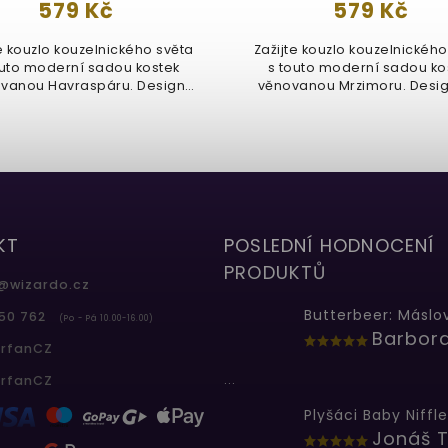
579 Kč
579 Kč
te kouzlo kouzelnického světa
Zažijte kouzlo kouzelnického
outo moderní sadou kostek
s touto moderní sadou ko
vanou Havraspáru. Design
věnovanou Mrzimoru. Design
je...
KT
POSLEDNÍ HODNOCENÍ
PRODUKTŮ
@
wizardo.cz
50 762
(Po - Pá 10.00-16.00)
erfanCZ
...
erfanCZ
Plyšáci Baby Niffle
Jonáš T