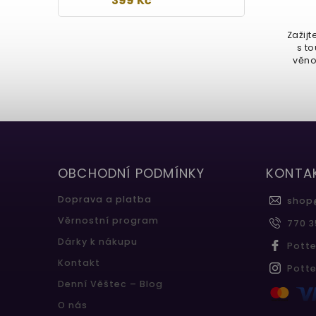
399 Kč
Zažij
s t
věno
OBCHODNÍ PODMÍNKY
KONTA
Doprava a platba
shop
Věrnostní program
770 3
Dárky k nákupu
Pott
Kontakt
Pott
Denní Věštec – Blog
O nás