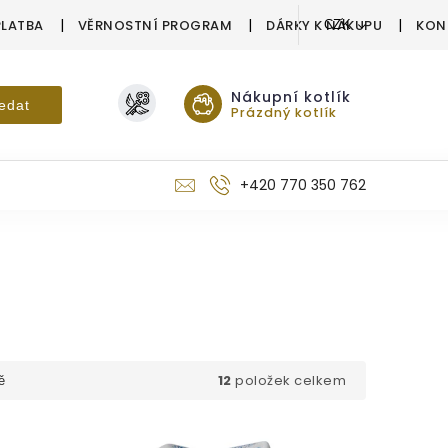
PLATBA
VĚRNOSTNÍ PROGRAM
DÁRKY K NÁKUPU
KON
CZK
Nákupní kotlík
edat
Prázdný kotlík
+420 770 350 762
12
položek celkem
ě