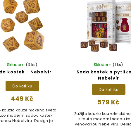
Skladem
(3 ks)
Skladem
(1 ks)
da kostek - Nebelvír
Sada kostek s pytlík
Nebelvír
Do kotlíku
Do kotlíku
449 Kč
579 Kč
te kouzlo kouzelnického světa
Zažijte kouzlo kouzelnického
outo moderní sadou kostek
s touto moderní sadou ko
anou Nebelvíru. Design je...
věnovanou Nebelvíru. Design