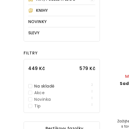
KNIHY
NOVINKY
SLEVY
FILTRY
449
Kč
579
Kč
M
Sad
2
Na skladě
0
Akce
0
Novinka
0
Tip
Zažij
s t
Bertíkovy fazolky