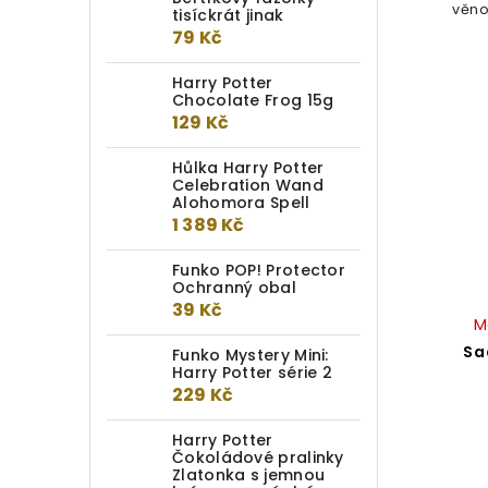
věno
tisíckrát jinak
79 Kč
Harry Potter
Chocolate Frog 15g
129 Kč
Hůlka Harry Potter
Celebration Wand
Alohomora Spell
1 389 Kč
Funko POP! Protector
Ochranný obal
39 Kč
M
Sa
Funko Mystery Mini:
Harry Potter série 2
229 Kč
Harry Potter
Čokoládové pralinky
Zlatonka s jemnou