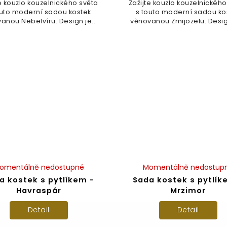
te kouzlo kouzelnického světa
Zažijte kouzlo kouzelnického
outo moderní sadou kostek
s touto moderní sadou ko
anou Nebelvíru. Design je...
věnovanou Zmijozelu. Design
omentálně nedostupné
Momentálně nedostup
a kostek s pytlíkem -
Sada kostek s pytlík
Havraspár
Mrzimor
Detail
Detail