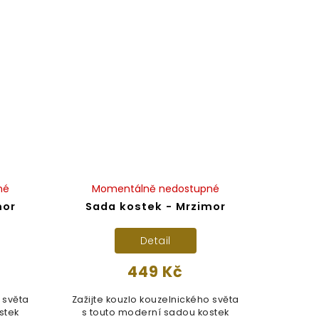
né
Momentálně nedostupné
mor
Sada kostek - Mrzimor
Detail
449 Kč
 světa
Zažijte kouzlo kouzelnického světa
stek
s touto moderní sadou kostek