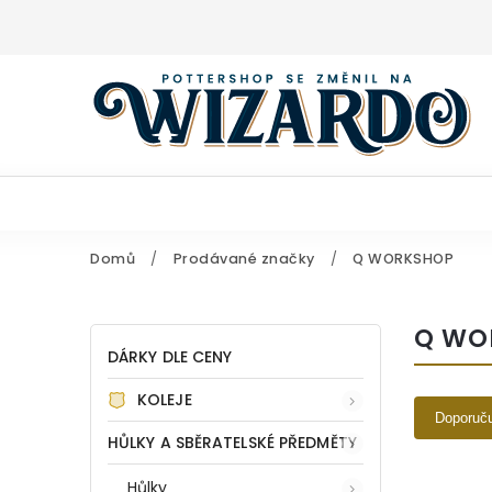
Domů
/
Prodávané značky
/
Q WORKSHOP
Q WO
DÁRKY DLE CENY
KOLEJE
Doporuč
HŮLKY A SBĚRATELSKÉ PŘEDMĚTY
Hůlky