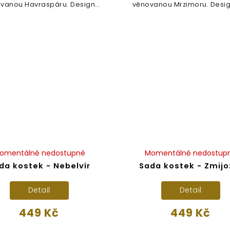
vanou Havraspáru. Design
věnovanou Mrzimoru. Design
je...
omentálně nedostupné
Momentálně nedostup
da kostek - Nebelvír
Sada kostek - Zmijo
Detail
Detail
449 Kč
449 Kč