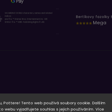
...
WIZARDING WORLD characters, names and related
indicia
are © & ™ Warner Bros. Entertainment Inc. WB
Mega
SHIELD: © & ™ WBEI. Publishing Rights © JKR.
...
, Pottere! Tento web používá soubory cookie. Dalším
Copyright 2026
Wizardo
. Všechna práva vyhrazena.
 webu vyjadřujete souhlas s jejich používáním. Více