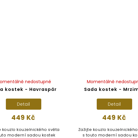
omentálně nedostupné
Momentálně nedostup
a kostek - Havraspár
Sada kostek - Mrzi
Detail
Detail
449 Kč
449 Kč
te kouzlo kouzelnického světa
Zažijte kouzlo kouzelnického
outo moderní sadou kostek
s touto moderní sadou ko