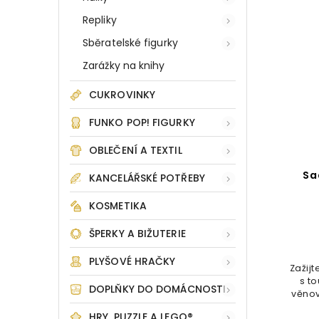
Repliky
Sběratelské figurky
Zarážky na knihy
CUKROVINKY
FUNKO POP! FIGURKY
OBLEČENÍ A TEXTIL
Sa
KANCELÁŘSKÉ POTŘEBY
KOSMETIKA
ŠPERKY A BIŽUTERIE
PLYŠOVÉ HRAČKY
Zažij
s t
DOPLŇKY DO DOMÁCNOSTI
věnov
HRY, PUZZLE A LEGO®