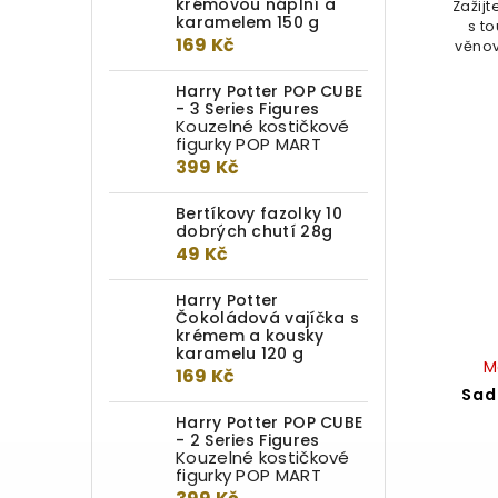
krémovou náplní a
Zažij
karamelem 150 g
s t
169 Kč
věnov
Harry Potter POP CUBE
- 3 Series Figures
Kouzelné kostičkové
figurky POP MART
399 Kč
Bertíkovy fazolky 10
dobrých chutí 28g
49 Kč
Harry Potter
Čokoládová vajíčka s
krémem a kousky
karamelu 120 g
M
169 Kč
Sad
Harry Potter POP CUBE
- 2 Series Figures
Kouzelné kostičkové
figurky POP MART