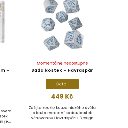
Momentálně nedostupné
em -
Sada kostek - Havraspár
Detail
449 Kč
Zažijte kouzlo kouzelnického světa
 světa
s touto moderní sadou kostek
stek
věnovanou Havraspáru. Design
 je...
je...