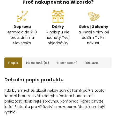
Proč nakupovat na Wizardo?
Doprava
Dárky
Sbírej Galeony
zpravidla do 2–3
k nákupu dle
a ušetři s nimi při
prac. dní i na
hodnoty Tvojí
dalším Tvém
Slovensko
objednávky
nákupu
Popis
Podobné (6)
Hodnocení
Diskuze
Detailní popis produktu
Kdo by si nechtěl zkusit někdy zahrát Famfrpál? S touto
karetní hrou ze světa Harryho Pottera budete mít
příležitost. Nasbírejte správnou kombinaci karet, chyťte
letící Zlatonku pro vítězství a nezapomeňte, jak umí být
rychlá.