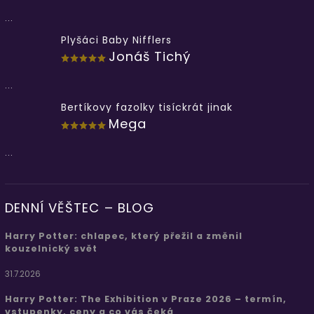
...
Plyšáci Baby Nifflers
Jonáš Tichý
...
Bertíkovy fazolky tisíckrát jinak
Mega
...
DENNÍ VĚŠTEC – BLOG
Harry Potter: chlapec, který přežil a změnil
kouzelnický svět
31.7.2026
Harry Potter: The Exhibition v Praze 2026 – termín,
vstupenky, ceny a co vás čeká