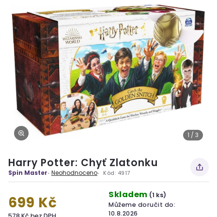
1 / 3
Harry Potter: Chyť Zlatonku
Spin Master
Neohodnoceno
Kód:
4917
Skladem
(1 ks)
699 Kč
Můžeme doručit do:
10.8.2026
578 Kč bez DPH