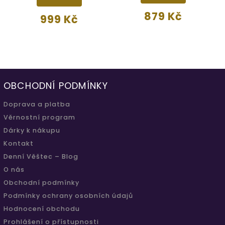
879 Kč
999 Kč
OBCHODNÍ PODMÍNKY
Doprava a platba
Věrnostní program
Dárky k nákupu
Kontakt
Denní Věštec – Blog
O nás
Obchodní podmínky
Podmínky ochrany osobních údajů
Hodnocení obchodu
Prohlášení o přístupnosti