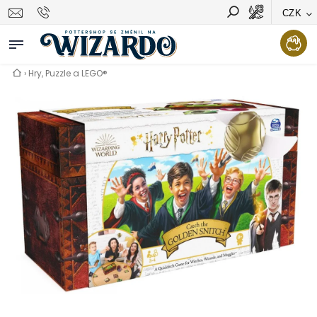
CZK
Vyhledávání
Hledat
›
Hry, Puzzle a LEGO®