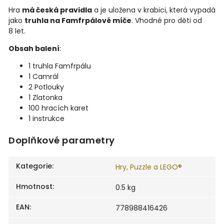
Hra
má česká pravidla
a je uložena v krabici, která vypadá
jako
truhla na Famfrpálové míče
. Vhodné pro děti od
8 let.
Obsah balení
:
1 truhla Famfrpálu
1 Camrál
2 Potlouky
1 Zlatonka
100 hracích karet
1 instrukce
Doplňkové parametry
Kategorie
:
Hry, Puzzle a LEGO®
Hmotnost
:
0.5 kg
EAN
:
778988416426