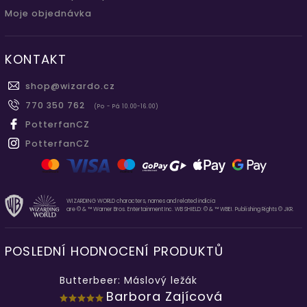
Moje objednávka
KONTAKT
shop
@
wizardo.cz
770 350 762
(Po - Pá 10.00-16.00)
PotterfanCZ
PotterfanCZ
WIZARDING WORLD characters, names and related indicia
are © & ™ Warner Bros. Entertainment Inc. WB SHIELD: © & ™ WBEI. Publishing Rights © JKR.
POSLEDNÍ HODNOCENÍ PRODUKTŮ
Butterbeer: Máslový ležák
Barbora Zajícová