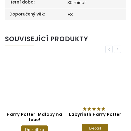
Herní doba
:
30 minut
Doporučený věk
:
+8
SOUVISEJÍCÍ PRODUKTY
Previous
Next
–
Harry Potter: Mdloby na
Labyrinth Harry Potter
K
tebe!
Detail
Do kotlíku