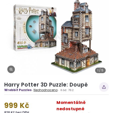
1 / 5
Harry Potter 3D Puzzle: Doupě
Wrebbit Puzzles
Neohodnoceno
Kód:
762
Momentálně
999 Kč
nedostupné
826 Kč bez DPH