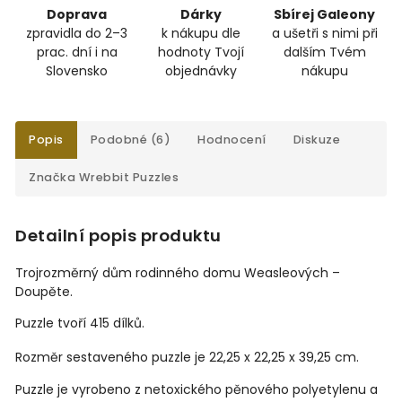
Doprava
Dárky
Sbírej Galeony
zpravidla do 2–3
k nákupu dle
a ušetři s nimi při
prac. dní i na
hodnoty Tvojí
dalším Tvém
Slovensko
objednávky
nákupu
Popis
Podobné (6)
Hodnocení
Diskuze
Značka
Wrebbit Puzzles
Detailní popis produktu
Trojrozměrný dům rodinného domu Weasleových –
Doupěte.
Puzzle tvoří 415 dílků.
Rozměr sestaveného puzzle je 22,25 x 22,25 x 39,25 cm.
Puzzle je vyrobeno z netoxického pěnového polyetylenu a