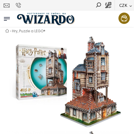
CZK
Vyhledávání
Hledat
›
Hry, Puzzle a LEGO®