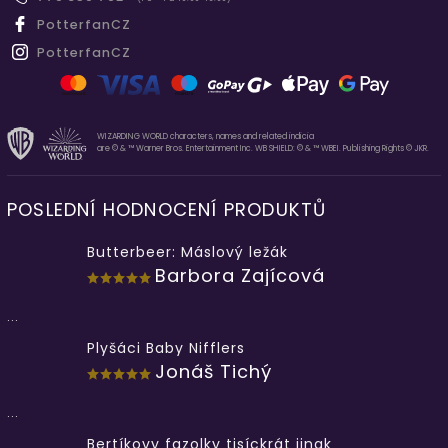
PotterfanCZ
PotterfanCZ
WIZARDING WORLD characters, names and related indicia
are © & ™ Warner Bros. Entertainment Inc. WB SHIELD: © & ™ WBEI. Publishing Rights © JKR.
POSLEDNÍ HODNOCENÍ PRODUKTŮ
Butterbeer: Máslový ležák
Barbora Zajícová
...
Plyšáci Baby Nifflers
Jonáš Tichý
...
Bertíkovy fazolky tisíckrát jinak