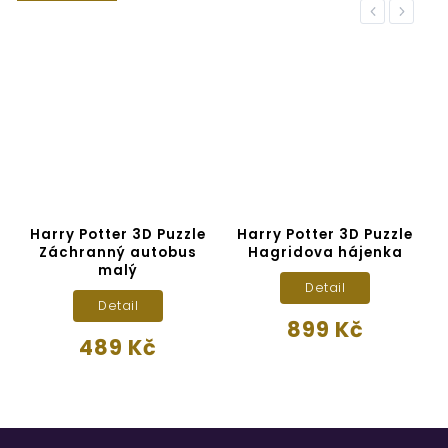
Previous
Next
U
Harry Potter 3D Puzzle
Harry Potter 3D Puzzle
K
Záchranný autobus
Hagridova hájenka
malý
Detail
Detail
899 Kč
489 Kč