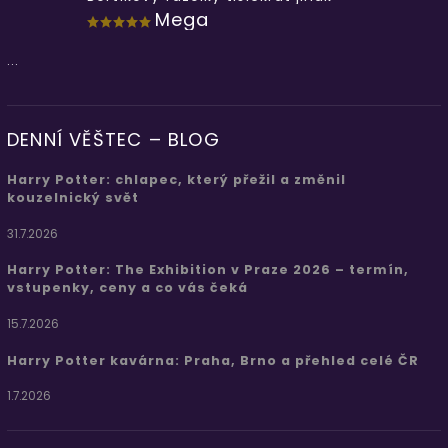
Mega
...
DENNÍ VĚŠTEC – BLOG
Harry Potter: chlapec, který přežil a změnil
kouzelnický svět
31.7.2026
Harry Potter: The Exhibition v Praze 2026 – termín,
vstupenky, ceny a co vás čeká
15.7.2026
Harry Potter kavárna: Praha, Brno a přehled celé ČR
1.7.2026