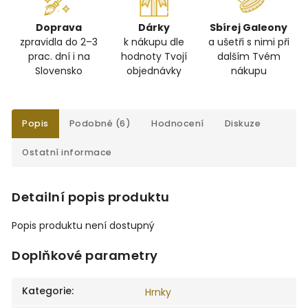
Doprava
Dárky
Sbírej Galeony
zpravidla do 2–3
k nákupu dle
a ušetři s nimi při
prac. dní i na
hodnoty Tvojí
dalším Tvém
Slovensko
objednávky
nákupu
Popis
Podobné (6)
Hodnocení
Diskuze
Ostatní informace
Detailní popis produktu
Popis produktu není dostupný
Doplňkové parametry
Kategorie
:
Hrnky