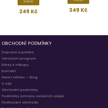
Detail
349 Kč
249 Kč
OBCHODNÍ PODMÍNKY
Doprava a platba
Věrnostní program
Dárky k nákupu
Kontakt
Denní Věštec – Blog
O nás
Obchodní podmínky
Podmínky ochrany osobních údajů
Hodnocení obchodu