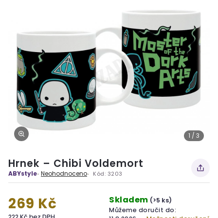
1 / 3
Hrnek – Chibi Voldemort
ABYstyle
Neohodnoceno
Kód:
3203
Skladem
269 Kč
(>5 ks)
Můžeme doručit do:
222 Kč bez DPH