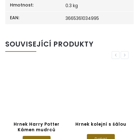
Hmotnost
:
0.3 kg
EAN
:
3665361034995
SOUVISEJÍCÍ PRODUKTY
Previous
Next
a
Hrnek Harry Potter
Hrnek kolejní s šálou
Kámen mudrců
Detail