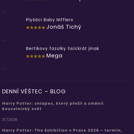
...
Plyšáci Baby Nifflers
Jonáš Tichý
...
Bertíkovy fazolky tisíckrát jinak
Mega
...
DENNÍ VĚŠTEC – BLOG
Harry Potter: chlapec, který přežil a změnil
kouzelnický svět
31.7.2026
Harry Potter: The Exhibition v Praze 2026 – termín,