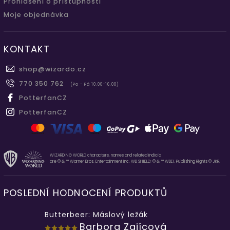
Prohlášení o přístupnosti
Moje objednávka
KONTAKT
shop
@
wizardo.cz
770 350 762
(Po - Pá 10.00-16.00)
PotterfanCZ
PotterfanCZ
WIZARDING WORLD characters, names and related indicia
are © & ™ Warner Bros. Entertainment Inc. WB SHIELD: © & ™ WBEI. Publishing Rights © JKR.
POSLEDNÍ HODNOCENÍ PRODUKTŮ
Butterbeer: Máslový ležák
Barbora Zajícová