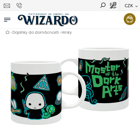
CZK
Vyhledávání
Hledat
›
Doplňky do domácnosti
›
Hrnky