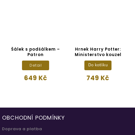
Šálek s podšálkem –
Hrnek Harry Potter:
Patron
Ministerstvo kouzel
Detail
Do kotlíku
649 Kč
749 Kč
OBCHODNÍ PODMÍNKY
Doprava a platba