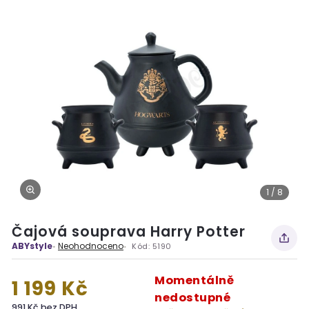
1 / 8
Čajová souprava Harry Potter
ABYstyle
Neohodnoceno
Kód:
5190
Momentálně
1 199 Kč
nedostupné
991 Kč bez DPH