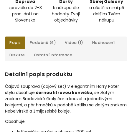
Doprava
Dárky
Sbírej Galeony
zpravidla do 2–3
k nákupu dle
a ušetři s nimi při
prac. dní i na
hodnoty Tvojí
dalším Tvém
Slovensko
objednávky
nákupu
Popis
Podobné (6)
Videa (1)
Hodnocení
Diskuze
Ostatní informace
Detailní popis produktu
Čajová souprava (čajový set) v elegantním Harry Poter
stylu obsahuje
černou litrovou konvičku,
se zlatým
znakem Bradavické školy čar a kouzel a jednotlivými
kolejemi, a pár hrnečků v podobě kotlíku se zlatým znakem
Nebelvírské a Zmijozelské koleje.
Obsahuje:
1x Konvičku na čaj o objemu 1000 ml