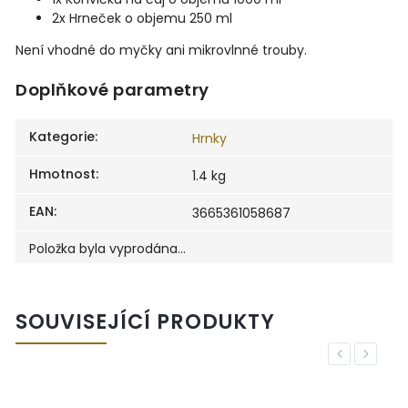
2x Hrneček o objemu 250 ml
Není vhodné do myčky ani mikrovlnné trouby.
Doplňkové parametry
Kategorie
:
Hrnky
Hmotnost
:
1.4 kg
EAN
:
3665361058687
Položka byla vyprodána…
SOUVISEJÍCÍ PRODUKTY
Previous
Next