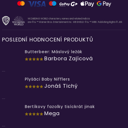
WIZARDING WORLD characters, names and related indicia
are © & ™ Warner Bros. Entertainment Inc. WB SHIELD: © & ™ WBEI. Publishing Rights © JKR.
POSLEDNÍ HODNOCENÍ PRODUKTŮ
Butterbeer: Máslový ležák
Barbora Zajícová
...
Plyšáci Baby Nifflers
Jonáš Tichý
...
Bertíkovy fazolky tisíckrát jinak
Mega
...