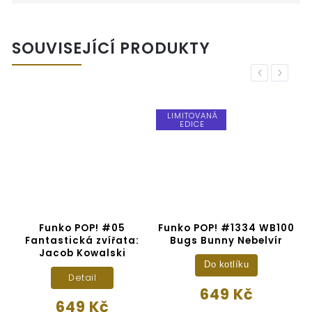
SOUVISEJÍCÍ PRODUKTY
Previous
Next
LIMITOVANÁ
A
EDICE
y
Funko POP! #05
Funko POP! #1334 WB100
Fantastická zvířata:
Bugs Bunny Nebelvír
Jacob Kowalski
Do kotlíku
Detail
649 Kč
649 Kč