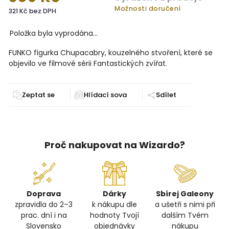
Možnosti doručení
321 Kč bez DPH
Položka byla vyprodána…
FUNKO figurka Chupacabry, kouzelného stvoření, které se
objevilo ve filmové sérii Fantastických zvířat.
Zeptat se
Sdílet
Proč nakupovat na Wizardo?
Doprava
Dárky
Sbírej Galeony
zpravidla do 2–3
k nákupu dle
a ušetři s nimi při
prac. dní i na
hodnoty Tvojí
dalším Tvém
Slovensko
objednávky
nákupu