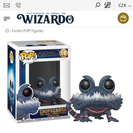
CZK
Vyhledávání
Hledat
›
Funko POP! figurky