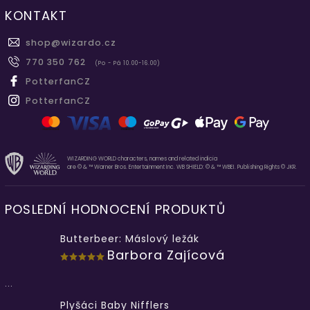
KONTAKT
shop
@
wizardo.cz
770 350 762
(Po - Pá 10.00-16.00)
PotterfanCZ
PotterfanCZ
WIZARDING WORLD characters, names and related indicia
are © & ™ Warner Bros. Entertainment Inc. WB SHIELD: © & ™ WBEI. Publishing Rights © JKR.
POSLEDNÍ HODNOCENÍ PRODUKTŮ
Butterbeer: Máslový ležák
Barbora Zajícová
...
Plyšáci Baby Nifflers