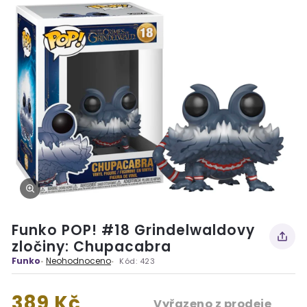
Funko POP! #18 Grindelwaldovy
zločiny: Chupacabra
Funko
Neohodnoceno
Kód:
423
389 Kč
Vyřazeno z prodeje