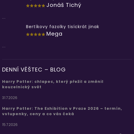
Jonáš Tichý
...
Bertíkovy fazolky tisíckrát jinak
Mega
...
DENNÍ VĚŠTEC – BLOG
Harry Potter: chlapec, který přežil a změnil
kouzelnický svět
31.7.2026
Harry Potter: The Exhibition v Praze 2026 – termín,
vstupenky, ceny a co vás čeká
15.7.2026