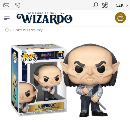
CZK
Vyhledávání
Hledat
›
Funko POP! figurky