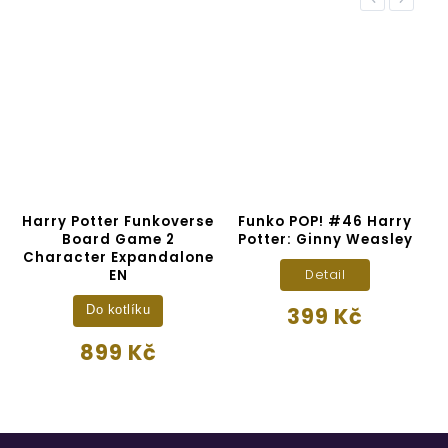
Harry Potter Funkoverse
Funko POP! #46 Harry
H
Board Game 2
Potter: Ginny Weasley
Character Expandalone
EN
Detail
399 Kč
Do kotlíku
899 Kč