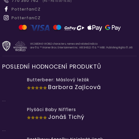
770 350 762
(Po - Pá 10.00-16.00)
PotterfanCZ
PotterfanCZ
WIZARDING WORLD characters, names and related indicia
are © & ™ Warner Bros. Entertainment Inc. WB SHIELD: © & ™ WBEI. Publishing Rights © JKR.
POSLEDNÍ HODNOCENÍ PRODUKTŮ
Butterbeer: Máslový ležák
Barbora Zajícová
...
Plyšáci Baby Nifflers
Jonáš Tichý
...