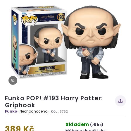
Funko POP! #193 Harry Potter:
Griphook
Funko
Neohodnoceno
Kód:
8752
Skladem
(>5 ks)
389 Kč
Můžeme doručit do: