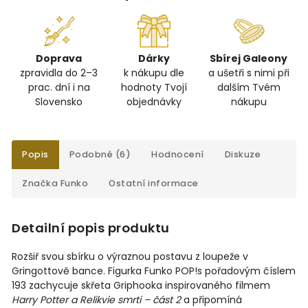
Doprava
Dárky
Sbírej Galeony
zpravidla do 2–3
k nákupu dle
a ušetři s nimi při
prac. dní i na
hodnoty Tvojí
dalším Tvém
Slovensko
objednávky
nákupu
Popis
Podobné (6)
Hodnocení
Diskuze
Značka
Funko
Ostatní informace
Detailní popis produktu
Rozšiř svou sbírku o výraznou postavu z loupeže v
Gringottově bance. Figurka Funko POP!
s pořadovým číslem
193 zachycuje skřeta Griphooka inspirovaného filmem
Harry Potter a Relikvie smrti – část 2
a připomíná