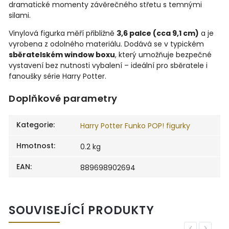
dramatické momenty závěrečného střetu s temnými
silami.
Vinylová figurka měří přibližně
3,6 palce (cca 9,1 cm)
a je
vyrobena z odolného materiálu. Dodává se v typickém
sběratelském window boxu
, který umožňuje bezpečné
vystavení bez nutnosti vybalení – ideální pro sběratele i
fanoušky série Harry Potter.
Doplňkové parametry
Kategorie
:
Harry Potter Funko POP! figurky
Hmotnost
:
0.2 kg
EAN
:
889698902694
SOUVISEJÍCÍ PRODUKTY
Previous
Next