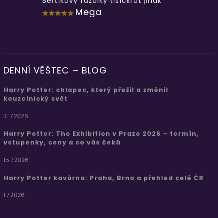
Bertíkovy fazolky tisíckrát jinak
Mega
...
DENNÍ VĚŠTEC – BLOG
Harry Potter: chlapec, který přežil a změnil
kouzelnický svět
31.7.2026
Harry Potter: The Exhibition v Praze 2026 – termín,
vstupenky, ceny a co vás čeká
15.7.2026
Harry Potter kavárna: Praha, Brno a přehled celé ČR
1.7.2026