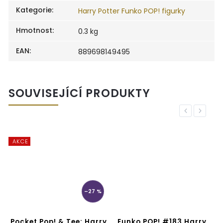
Kategorie
:
Harry Potter Funko POP! figurky
Hmotnost
:
0.3 kg
EAN
:
889698149495
SOUVISEJÍCÍ PRODUKTY
Previous
Next
AKCE
–27 %
0
Pocket Pop! & Tee: Harry
Funko POP! #183 Harry