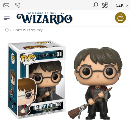
CZK
Vyhledávání
Hledat
›
Funko POP! figurky