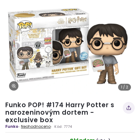
1 / 2
Funko POP! #174 Harry Potter s
narozeninovým dortem -
exclusive box
Funko
Neohodnoceno
Kód:
7774