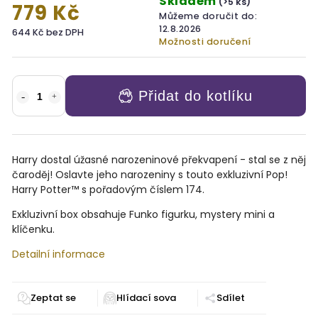
Skladem
(>5 ks)
779 Kč
Můžeme doručit do:
12.8.2026
644 Kč bez DPH
Možnosti doručení
Přidat do kotlíku
Harry dostal úžasné narozeninové překvapení - stal se z něj
čaroděj! Oslavte jeho narozeniny s touto exkluzivní Pop!
Harry Potter™ s
pořadovým číslem 174
.
Exkluzivní box obsahuje Funko figurku, mystery mini a
klíčenku.
Detailní informace
Zeptat se
Sdílet