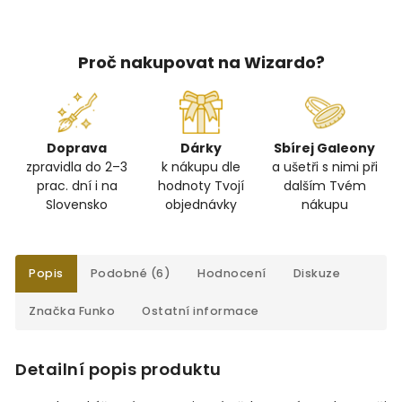
Proč nakupovat na Wizardo?
Doprava
Dárky
Sbírej Galeony
zpravidla do 2–3
k nákupu dle
a ušetři s nimi při
prac. dní i na
hodnoty Tvojí
dalším Tvém
Slovensko
objednávky
nákupu
Popis
Podobné (6)
Hodnocení
Diskuze
Značka
Funko
Ostatní informace
Detailní popis produktu