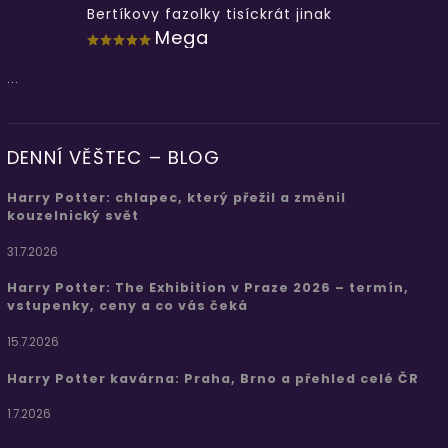
Bertíkovy fazolky tisíckrát jinak
Mega
...
DENNÍ VĚŠTEC – BLOG
Harry Potter: chlapec, který přežil a změnil
kouzelnický svět
31.7.2026
Harry Potter: The Exhibition v Praze 2026 – termín,
vstupenky, ceny a co vás čeká
15.7.2026
Harry Potter kavárna: Praha, Brno a přehled celé ČR
1.7.2026