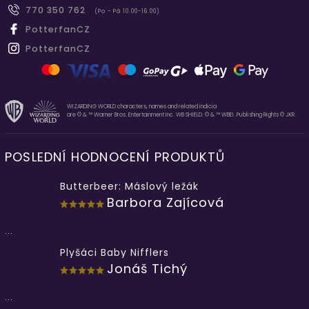
770 350 762
(Po - Pá 10.00-16.00)
PotterfanCZ
PotterfanCZ
WIZARDING WORLD characters, names and related indicia
are © & ™ Warner Bros. Entertainment Inc. WB SHIELD: © & ™ WBEI. Publishing Rights © JKR.
POSLEDNÍ HODNOCENÍ PRODUKTŮ
Butterbeer: Máslový ležák
Barbora Zajícová
...
Plyšáci Baby Nifflers
Jonáš Tichý
...