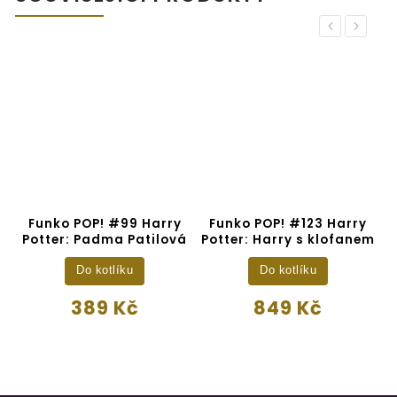
Previous
Next
y
Funko POP! #99 Harry
Funko POP! #123 Harry
Potter: Padma Patilová
Potter: Harry s klofanem
G
Do kotlíku
Do kotlíku
389 Kč
849 Kč