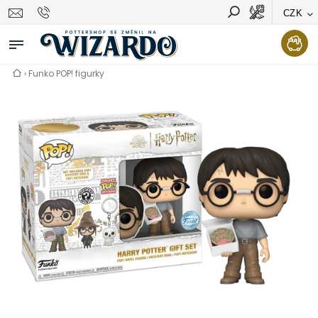
CZK
Vyhledávání
Hledat
›
Funko POP! figurky