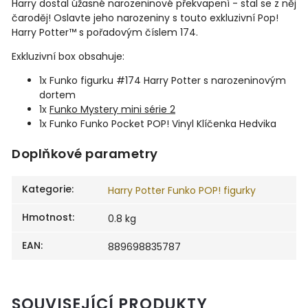
Harry dostal úžasné narozeninové překvapení - stal se z něj
čaroděj! Oslavte jeho narozeniny s touto exkluzivní Pop!
Harry Potter™ s
pořadovým číslem 174
.
Exkluzivní box obsahuje:
1x Funko figurku #174 Harry Potter s narozeninovým
dortem
1x
Funko Mystery mini série 2
1x Funko Funko Pocket POP! Vinyl Klíčenka Hedvika
Doplňkové parametry
Kategorie
:
Harry Potter Funko POP! figurky
Hmotnost
:
0.8 kg
EAN
:
889698835787
SOUVISEJÍCÍ PRODUKTY