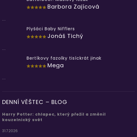
Barbora Zajícová
...
Plyšáci Baby Nifflers
Jonáš Tichý
...
Bertíkovy fazolky tisíckrát jinak
Mega
...
DENNÍ VĚŠTEC – BLOG
Harry Potter: chlapec, který přežil a změnil
kouzelnický svět
31.7.2026