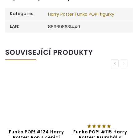
Kategorie
:
Harry Potter Funko POP! figurky
EAN
:
889698631440
SOUVISEJÍCÍ PRODUKTY
Previous
Next
0
Funko POP! #124 Harry
Funko POP! #115 Harry
Potter: Ron s čepicí
Potter: Brumbál s