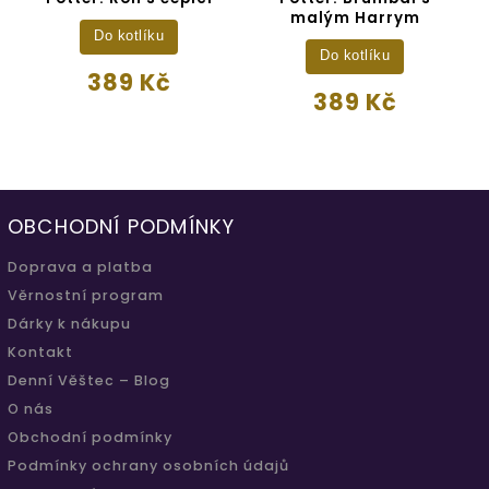
malým Harrym
Do kotlíku
Do kotlíku
389 Kč
389 Kč
OBCHODNÍ PODMÍNKY
Doprava a platba
Věrnostní program
Dárky k nákupu
Kontakt
Denní Věštec – Blog
O nás
Obchodní podmínky
Podmínky ochrany osobních údajů