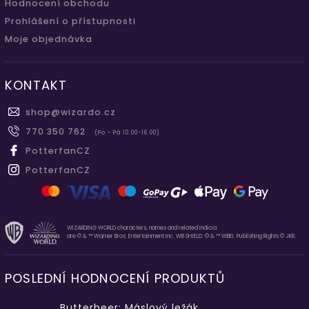
Hodnocení obchodu
Prohlášení o přístupnosti
Moje objednávka
KONTAKT
shop
@
wizardo.cz
770 350 762
(Po - Pá 10.00-16.00)
PotterfanCZ
PotterfanCZ
WIZARDING WORLD characters, names and related indicia
are © & ™ Warner Bros. Entertainment Inc. WB SHIELD: © & ™ WBEI. Publishing Rights © JKR.
POSLEDNÍ HODNOCENÍ PRODUKTŮ
Butterbeer: Máslový ležák