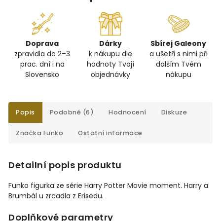
Doprava
Dárky
Sbírej Galeony
zpravidla do 2–3
k nákupu dle
a ušetři s nimi při
prac. dní i na
hodnoty Tvojí
dalším Tvém
Slovensko
objednávky
nákupu
Popis
Podobné (6)
Hodnocení
Diskuze
Značka
Funko
Ostatní informace
Detailní popis produktu
Funko figurka ze série Harry Potter Movie moment. Harry a
Brumbál u zrcadla z Erisedu.
Doplňkové parametry