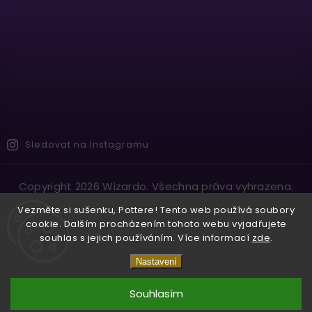
Sledovat na Instagramu
Copyright 2026
Wizardo
. Všechna práva vyhrazena.
Vytvořil
Shoptet
| Design
Shoptak.cz.
Vezměte si sušenku, Pottere! Tento web používá soubory
cookie. Dalším procházením tohoto webu vyjadřujete
souhlas s jejich používáním. Více informací
zde
.
Nastavení
Souhlasím