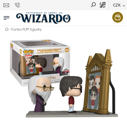
CZK
Vyhledávání
Hledat
›
Funko POP! figurky