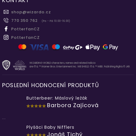
KONTAKT
shop
@
wizardo.cz
770 350 762
(Po - Pá 10.00-16.00)
PotterfanCZ
PotterfanCZ
WIZARDING WORLD characters, names and related indicia
are © & ™ Warner Bros. Entertainment Inc. WB SHIELD: © & ™ WBEI. Publishing Rights © JKR.
POSLEDNÍ HODNOCENÍ PRODUKTŮ
Butterbeer: Máslový ležák
Barbora Zajícová
...
Plyšáci Baby Nifflers
Jonáš Tichý