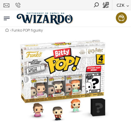
CZK
Vyhledávání
Hledat
›
Funko POP! figurky