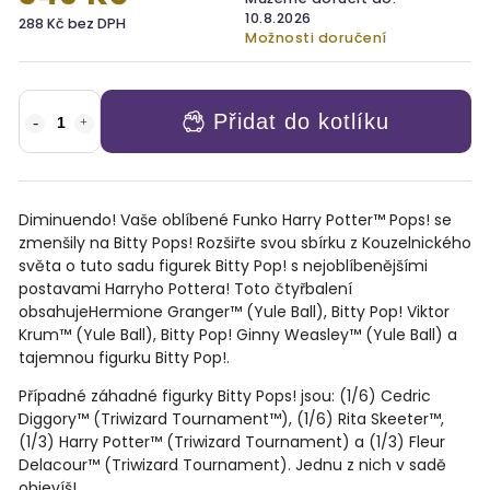
10.8.2026
288 Kč bez DPH
Možnosti doručení
Přidat do kotlíku
Diminuendo! Vaše oblíbené Funko Harry Potter™ Pops! se
zmenšily na Bitty Pops! Rozšiřte svou sbírku z Kouzelnického
světa o tuto sadu figurek Bitty Pop! s nejoblíbenějšími
postavami Harryho Pottera! Toto čtyřbalení
obsahuje
Hermione Granger™ (Yule Ball), Bitty Pop! Viktor
Krum™ (Yule Ball), Bitty Pop! Ginny Weasley™ (Yule Ball)
a
tajemnou figurku Bitty Pop!.
Případné záhadné figurky Bitty Pops! jsou: (1/6) Cedric
Diggory™ (Triwizard Tournament™), (1/6) Rita Skeeter™,
(1/3) Harry Potter™ (Triwizard Tournament) a (1/3) Fleur
Delacour™ (Triwizard Tournament). Jednu z nich v sadě
objevíš!