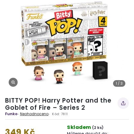
1 / 3
BITTY POP! Harry Potter and the
Goblet of Fire – Series 2
Funko
Neohodnoceno
Kód:
7811
Skladem
(2 ks)
349 Kč
Můžeme doručit do: