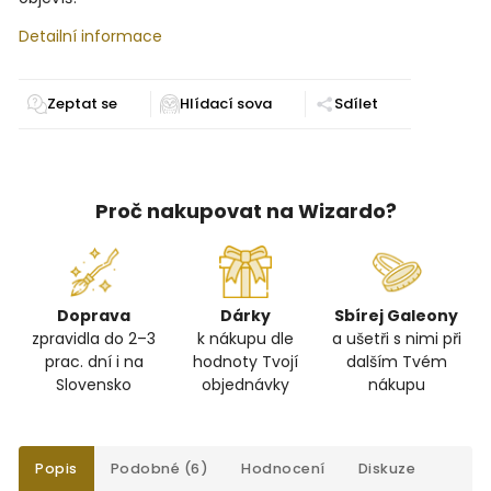
Detailní informace
Zeptat se
Sdílet
Proč nakupovat na Wizardo?
Doprava
Dárky
Sbírej Galeony
zpravidla do 2–3
k nákupu dle
a ušetři s nimi při
prac. dní i na
hodnoty Tvojí
dalším Tvém
Slovensko
objednávky
nákupu
Popis
Podobné (6)
Hodnocení
Diskuze