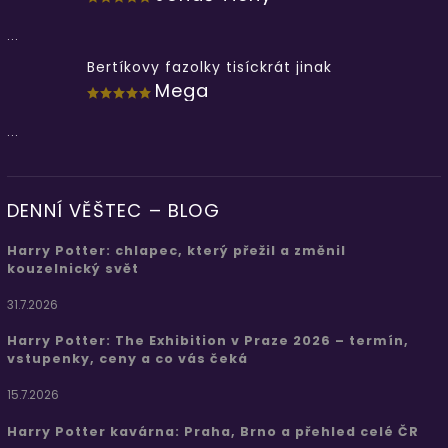
...
Bertíkovy fazolky tisíckrát jinak
Mega
...
DENNÍ VĚŠTEC – BLOG
Harry Potter: chlapec, který přežil a změnil
kouzelnický svět
31.7.2026
Harry Potter: The Exhibition v Praze 2026 – termín,
vstupenky, ceny a co vás čeká
15.7.2026
Harry Potter kavárna: Praha, Brno a přehled celé ČR