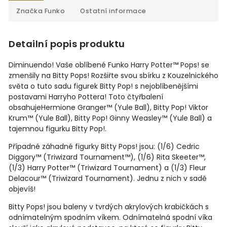
Značka
Funko
Ostatní informace
Detailní popis produktu
Diminuendo! Vaše oblíbené Funko Harry Potter™ Pops! se
zmenšily na Bitty Pops! Rozšiřte svou sbírku z Kouzelnického
světa o tuto sadu figurek Bitty Pop! s nejoblíbenějšími
postavami Harryho Pottera! Toto čtyřbalení
obsahuje
Hermione Granger™ (Yule Ball), Bitty Pop! Viktor
Krum™ (Yule Ball), Bitty Pop! Ginny Weasley™ (Yule Ball)
a
tajemnou figurku Bitty Pop!.
Případné záhadné figurky Bitty Pops! jsou: (1/6) Cedric
Diggory™ (Triwizard Tournament™), (1/6) Rita Skeeter™,
(1/3) Harry Potter™ (Triwizard Tournament) a (1/3) Fleur
Delacour™ (Triwizard Tournament). Jednu z nich v sadě
objevíš!
Bitty Pops! jsou baleny v tvrdých akrylových krabičkách s
odnímatelným spodním víkem. Odnímatelná spodní víka