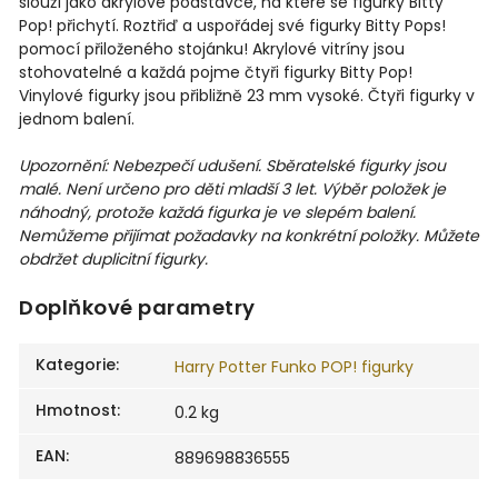
slouží jako akrylové podstavce, na které se figurky Bitty
Pop! přichytí. Roztřiď a uspořádej své figurky Bitty Pops!
pomocí přiloženého stojánku! Akrylové vitríny jsou
stohovatelné a každá pojme čtyři figurky Bitty Pop!
Vinylové figurky jsou přibližně 23 mm vysoké. Čtyři figurky v
jednom balení.
Upozornění: Nebezpečí udušení. Sběratelské figurky jsou
malé. Není určeno pro děti mladší 3 let. Výběr položek je
náhodný, protože každá figurka je ve slepém balení.
Nemůžeme přijímat požadavky na konkrétní položky. Můžete
obdržet duplicitní figurky.
Doplňkové parametry
Kategorie
:
Harry Potter Funko POP! figurky
Hmotnost
:
0.2 kg
EAN
:
889698836555