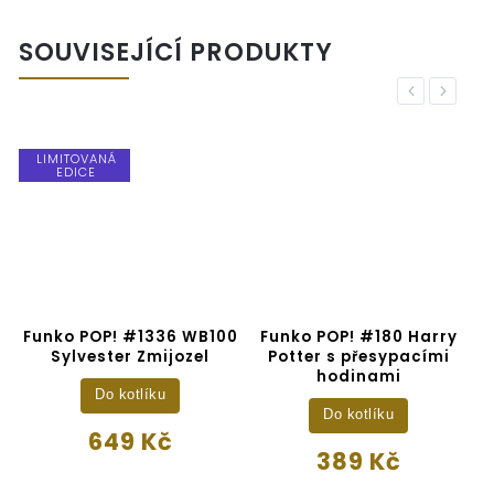
SOUVISEJÍCÍ PRODUKTY
Previous
Next
LIMITOVANÁ
EDICE
y
Funko POP! #1336 WB100
Funko POP! #180 Harry
s
Sylvester Zmijozel
Potter s přesypacími
hodinami
Do kotlíku
Do kotlíku
649 Kč
389 Kč