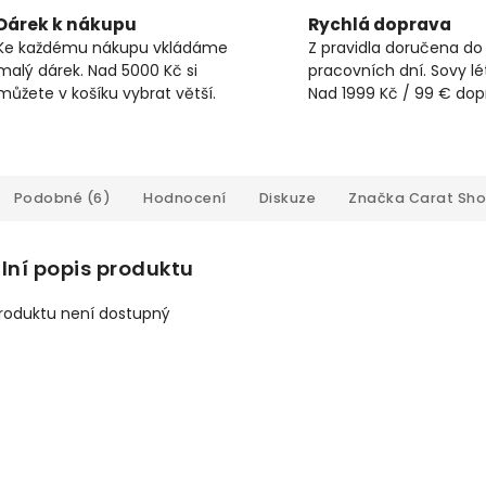
Dárek k nákupu
Rychlá doprava
Ke každému nákupu vkládáme
Z pravidla doručena do
malý dárek. Nad 5000 Kč si
pracovních dní. Sovy lét
můžete v košíku vybrat větší.
Nad 1999 Kč / 99 € do
Podobné (6)
Hodnocení
Diskuze
Značka
Carat Sh
lní popis produktu
produktu není dostupný