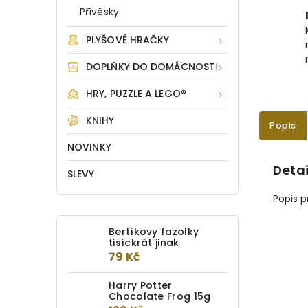
Přívěsky
PLYŠOVÉ HRAČKY
DOPLŇKY DO DOMÁCNOSTI
HRY, PUZZLE A LEGO®
KNIHY
Popis
NOVINKY
Detai
SLEVY
Popis 
Bertíkovy fazolky
tisíckrát jinak
79 Kč
Harry Potter
Chocolate Frog 15g