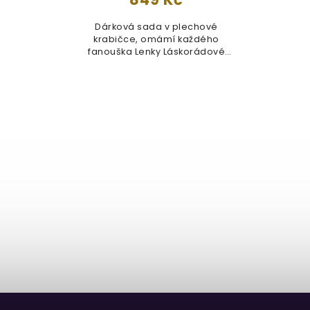
Ele
r
Dárková sada v plechové
jedn
krabičce, omámí každého
fanouška Lenky Láskorádové
(Lenky Střelenky)....