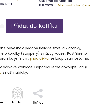
Můžeme doručit do:
bez DPH
11.8.2026
Možnosti doručení
Přidat do kotlíku
 s přívesky v podobě Relikvie smrti a Zlatonky,
é o korálky (stoppery) s názvy kouzel. Postříbřeno.
náramku je 19 cm,
jinou délku
lze koupit samostatně.
v dárkové krabičce. Doporučujeme dokoupit i další
y
z naší nabídky.
se
Hlídat
Sdílet