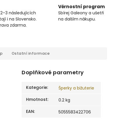
Věrnostní program
 2–3 následujících
Sbírej Galeony a ušetři
ají i na Slovensko.
na dalším nákupu.
prava zdarma.
op
Ostatní informace
Doplňkové parametry
Kategorie
:
Šperky a bižuterie
Hmotnost
:
0.2 kg
EAN
:
5055583422706