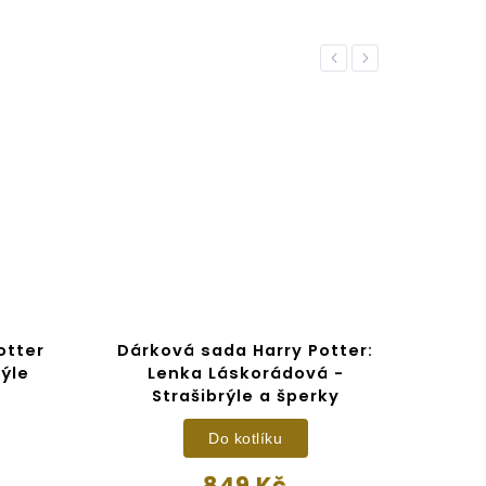
Previous
Next
otter
Dárková sada Harry Potter:
ýle
Lenka Láskorádová -
Strašibrýle a šperky
Do kotlíku
849 Kč