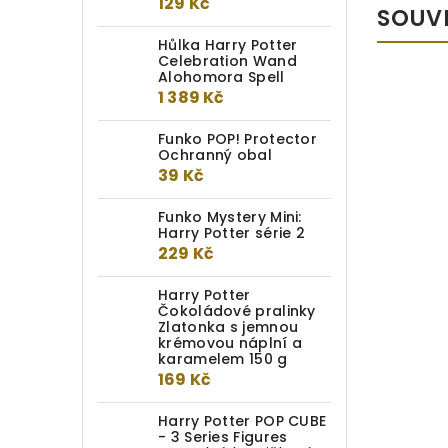
129 Kč
SOUV
Hůlka Harry Potter
Celebration Wand
Alohomora Spell
1 389 Kč
Funko POP! Protector
Ochranný obal
39 Kč
Funko Mystery Mini:
Harry Potter série 2
229 Kč
Harry Potter
Čokoládové pralinky
Harry Potter dárkový set -
Zlatonka s jemnou
krémovou náplní a
Obludné obludárium
karamelem 150 g
klíčenka a odznáček
169 Kč
Do kotlíku
Harry Potter POP CUBE
- 3 Series Figures
469 Kč