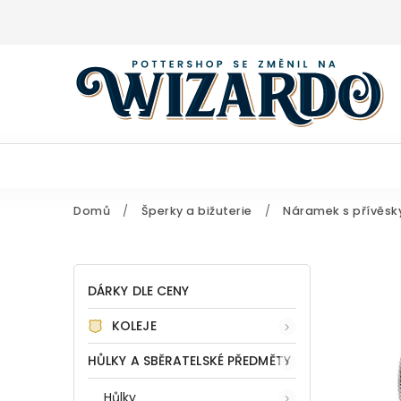
Domů
/
Šperky a bižuterie
/
Náramek s přívěsk
DÁRKY DLE CENY
KOLEJE
HŮLKY A SBĚRATELSKÉ PŘEDMĚTY
Hůlky