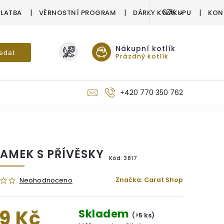
PLATBA
VĚRNOSTNÍ PROGRAM
DÁRKY K NÁKUPU
KON
CZK
Nákupní kotlík
edat
Prázdný kotlík
+420 770 350 762
AMEK S PŘÍVĚSKY
Kód:
3817
Značka:
Carat Shop
Neohodnoceno
9 Kč
Skladem
(>5 ks)