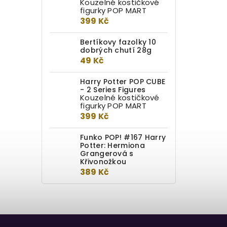
Kouzelné kostičkové
figurky POP MART
399 Kč
Dárková sada inspirovaná
Obludným obludáriem. Obsahuje
detailní přívěsek na klíče a
Bertíkovy fazolky 10
gumovo-kovový...
dobrých chutí 28g
49 Kč
Harry Potter POP CUBE
- 2 Series Figures
Kouzelné kostičkové
figurky POP MART
399 Kč
Funko POP! #167 Harry
Potter: Hermiona
Grangerová s
Křivonožkou
389 Kč