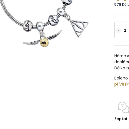
578 Kč 
Náramek
doplňen
Délka 
Baleno 
přívěsk
Zeptat 