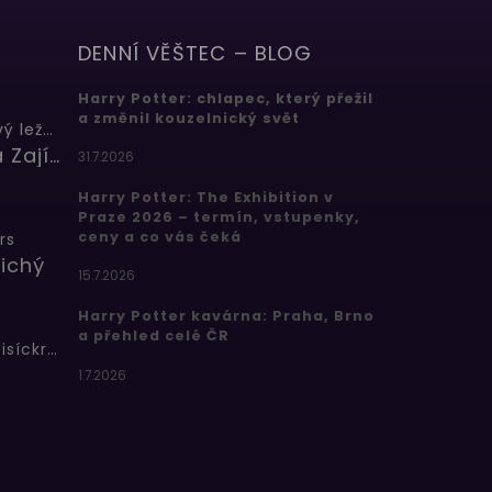
DENNÍ VĚŠTEC – BLOG
Harry Potter: chlapec, který přežil
a změnil kouzelnický svět
Butterbeer: Máslový ležák
Barbora Zajícová
31.7.2026
Harry Potter: The Exhibition v
Praze 2026 – termín, vstupenky,
ceny a co vás čeká
rs
ichý
15.7.2026
Harry Potter kavárna: Praha, Brno
a přehled celé ČR
Bertíkovy fazolky tisíckrát jinak
1.7.2026