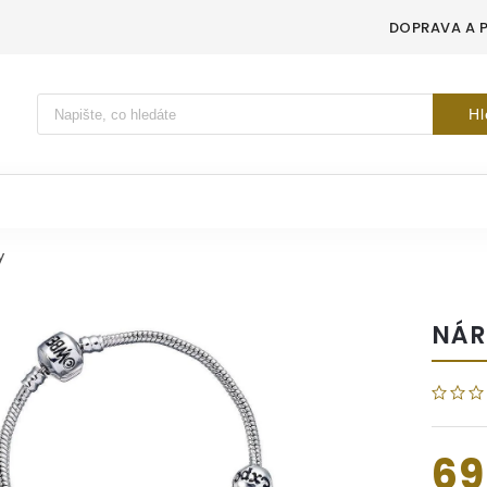
DOPRAVA A 
Vyhledávání
Hl
y
NÁR
69