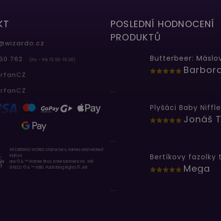
KT
POSLEDNÍ HODNOCENÍ
PRODUKTŮ
@
wizardo.cz
50 762
(Po - Pá 10.00-16.00)
erfanCZ
...
erfanCZ
Plyšáci Baby Niffle
Jonáš T
...
WIZARDING WORLD characters, names and related
indicia
are © & ™ Warner Bros. Entertainment Inc. WB
Mega
SHIELD: © & ™ WBEI. Publishing Rights © JKR.
...