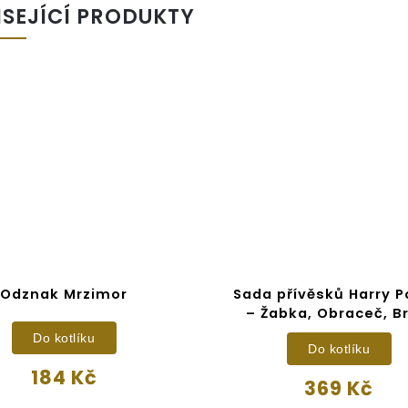
ISEJÍCÍ PRODUKTY
Odznak Mrzimor
Sada přívěsků Harry P
– Žabka, Obraceč, Br
Do kotlíku
Do kotlíku
184 Kč
369 Kč