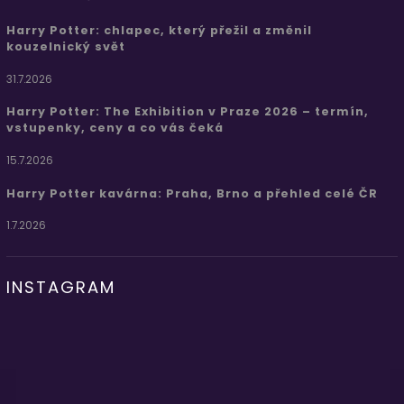
Harry Potter: chlapec, který přežil a změnil
kouzelnický svět
31.7.2026
Harry Potter: The Exhibition v Praze 2026 – termín,
vstupenky, ceny a co vás čeká
15.7.2026
Harry Potter kavárna: Praha, Brno a přehled celé ČR
1.7.2026
INSTAGRAM