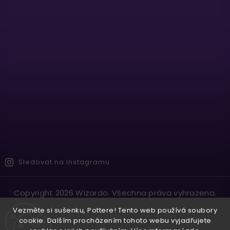
Sledovat na Instagramu
Copyright 2026
Wizardo
. Všechna práva vyhrazena.
Vytvořil
Shoptet
| Design
Shoptak.cz.
Vezměte si sušenku, Pottere! Tento web používá soubory
cookie. Dalším procházením tohoto webu vyjadřujete