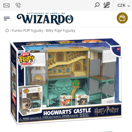
CZK
Vyhledávání
Hledat
›
Funko POP! figurky
›
Bitty Pop! Figurky