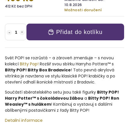
10.8.2026
412 Kč bez DPH
Možnosti doručení
Přidat do kotlíku
Svět POP! se rozrůstá – a zároveň zmenšuje – s novou
kolekcí
Bitty Pop!
Rozšiř svou sbírku Harryho Pottera™ s
Bitty POP! Bitty Box Bradavice
! Tato pevná akrylová
vitrínka je navržena ve stylu klasické POP! krabičky a po
otevření odhalí ikonické místnosti z Bradavic.
Součástí sběratelského setu jsou také figurky
Bitty POP!
Harry Potter™ s čokoládovou žábou
a
Bitty POP! Ron
Weasley™ s hulákem
! Kombinuj a vystavuj s dalšími
oblíbenými postavičkami z řady Bitty POP!
Detailní informace