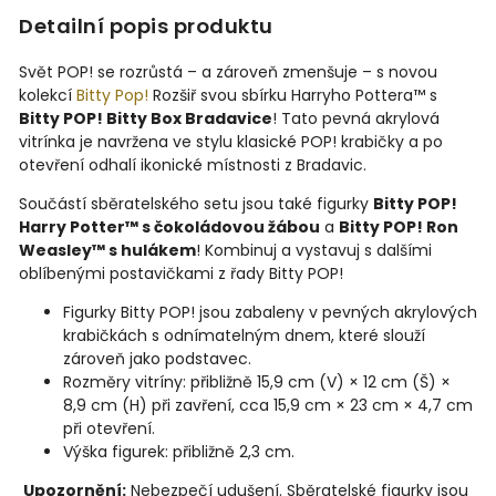
Detailní popis produktu
Svět POP! se rozrůstá – a zároveň zmenšuje – s novou
kolekcí
Bitty Pop!
Rozšiř svou sbírku Harryho Pottera™ s
Bitty POP! Bitty Box Bradavice
! Tato pevná akrylová
vitrínka je navržena ve stylu klasické POP! krabičky a po
otevření odhalí ikonické místnosti z Bradavic.
Součástí sběratelského setu jsou také figurky
Bitty POP!
Harry Potter™ s čokoládovou žábou
a
Bitty POP! Ron
Weasley™ s hulákem
! Kombinuj a vystavuj s dalšími
oblíbenými postavičkami z řady Bitty POP!
Figurky Bitty POP! jsou zabaleny v pevných akrylových
krabičkách s odnímatelným dnem, které slouží
zároveň jako podstavec.
Rozměry vitríny: přibližně 15,9 cm (V) × 12 cm (Š) ×
8,9 cm (H) při zavření, cca 15,9 cm × 23 cm × 4,7 cm
při otevření.
Výška figurek: přibližně 2,3 cm.
Upozornění:
Nebezpečí udušení. Sběratelské figurky jsou