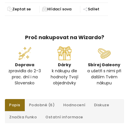
Zeptat se
Sdílet
Proč nakupovat na Wizardo?
Doprava
Dárky
Sbírej Galeony
zpravidla do 2–3
k nákupu dle
a ušetři s nimi při
prac. dní i na
hodnoty Tvojí
dalším Tvém
Slovensko
objednávky
nákupu
Popis
Podobné (6)
Hodnocení
Diskuze
Značka
Funko
Ostatní informace