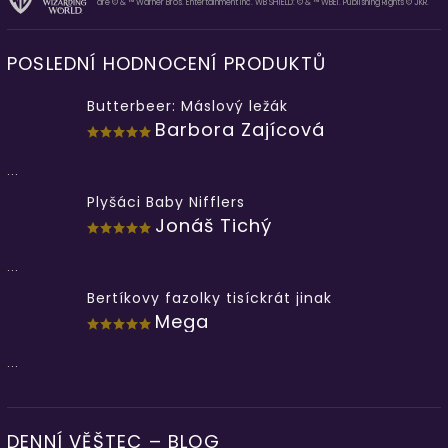
are © & ™ Warner Bros. Entertainment Inc. WB SHIELD: © & ™ WBEI. Publishing Rights © JKR.
POSLEDNÍ HODNOCENÍ PRODUKTŮ
Butterbeer: Máslový ležák
Barbora Zajícová
...
Plyšáci Baby Nifflers
Jonáš Tichý
...
Bertíkovy fazolky tisíckrát jinak
Mega
...
DENNÍ VĚŠTEC – BLOG