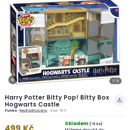
1 / 6
Harry Potter Bitty Pop! Bitty Box
Hogwarts Castle
Funko
Neohodnoceno
Kód:
7971
Skladem
(>5 ks)
499 Kč
Můžeme doručit do: