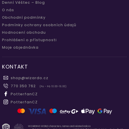
Denní Věštec – Blog
O nás
Obchodní podmínky
Podmínky ochrany osobních údajů
Hodnocení obchodu
Prohlášení o přístupnosti
Moje objednávka
KONTAKT
shop
@
wizardo.cz
770 350 762
(Po - Pá 10.00-16.00)
PotterfanCZ
PotterfanCZ
WIZARDING WORLD characters, names and related indicia